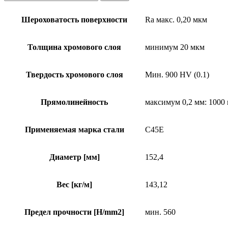
Шероховатость поверхности
Ra макс. 0,20 мкм
Толщина хромового слоя
минимум 20 мкм
Твердость хромового слоя
Мин. 900 HV (0.1)
Прямолинейность
максимум 0,2 мм: 1000
Применяемая марка стали
C45E
Диаметр [мм]
152,4
Вес [кг/м]
143,12
Предел прочности [H/mm2]
мин. 560