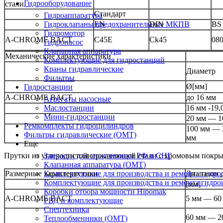
Гидрооборудование
стали
Стандарт
Гидроаппаратура
Гидроклапаны предохранительные МКПВ
EN
DIN
BS
Гидромотор
A-CHROME BACT
C45E
Ck45
08
Гидронасос
Клапанная аппаратура
Механические характеристики
Комплектующие для гидростанций
Краны гидравлические
Диаметр
Фильтры
Ø[мм]
Гидростанции
A-CHROME BACT
до 16 мм
Агрегаты насосные
Маслостанции
16 мм -19,
Мини-гидростанции
20 мм — 1
Ремкомплекты гидроцилиндров
100 мм — 
Фильтры гидравлические (OMT)
мм
Еще
Запчасти для спецтехники РФ и СНГ
Прутки из углеродистойнержавеющей стали с хромовым покры
Клапанная аппаратура (OMT)
Комплектующие для производства и ремонта гидро
Размерные характеристики
Диапазон 
Комплектующие для производства и ремонта гидр
[мм]
Коробки отбора мощности Hipomak
A-CHROME BACT
5 мм — 60
РВД и комплектующие
Спецтехника
60 мм — 2
Теплообменники (OMT)