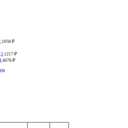
M
1058
₽
 3
1217
₽
M
4678
₽
ием