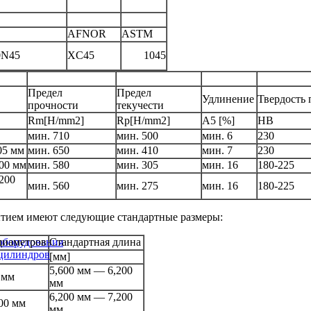
AFNOR
ASTM
0N45
XC45
1045
Предел
Предел
Удлинение
Твердость
прочности
текучести
Rm[H/mm2]
Rp[H/mm2]
A5 [%]
HB
мин. 710
мин. 500
мин. 6
230
05 мм
мин. 650
мин. 410
мин. 7
230
00 мм
мин. 580
мин. 305
мин. 16
180-225
200
мин. 560
мин. 275
мин. 16
180-225
тием имеют следующие стандартные размеры:
оборудования
диаметров
Стандартная длина
оцилиндров
[мм]
5,600 мм — 6,200
 мм
мм
6,200 мм — 7,200
00 мм
мм