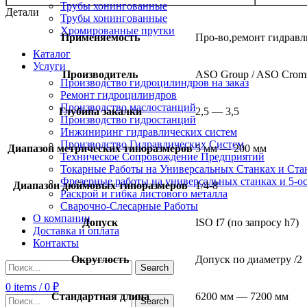
Трубы хонингованные
Детали
Трубы хонингованные
Хромированные прутки
Применяемость
Про-во,ремонт гидрав
Каталог
Услуги
Производитель
ASO Group / ASO Cromst
Производство гидроцилиндров на заказ
Ремонт гидроцилиндров
Производство маслостанций
Глубина закалки
2,5 — 3,5
Производство гидростанций
Инжиниринг гидравлических систем
Производство Гидравлических Систем
Диапазон метрических типоразмеров
5 мм — 200 мм
Техническое Сопровождение Предприятий
Токарные Работы на Универсальных Станках и Ста
Фрезерные работы на универсальных станках и 5-о
Диапазон дюймовых типоразмеров
1/4-8
Раскрой и гибка листового металла
Сварочно-Слесарные Работы
О компании
Допуск
ISO f7 (по запросу h7)
Доставка и оплата
Контакты
Округлость
Допуск по диаметру /2
Search
0
items
/
0
₽
Стандартная длина
6200 мм — 7200 мм
Search