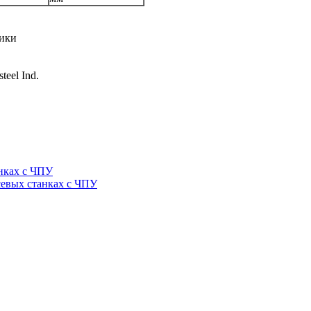
лики
eel Ind.
нках с ЧПУ
севых станках с ЧПУ