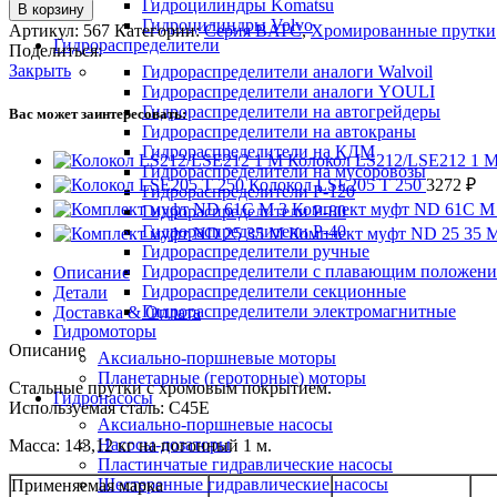
Гидроцилиндры Komatsu
В корзину
Гидроцилиндры Volvo
Артикул:
567
Категории:
Серия BATC
,
Хромированные прутки
Гидрораспределители
Поделиться:
Закрыть
Гидрораспределители аналоги Walvoil
Гидрораспределители аналоги YOULI
Гидрораспределители на автогрейдеры
Вас может заинтересовать:
Гидрораспределители на автокраны
Гидрораспределители на КДМ
Колокол LS212/LSE212 1 
Гидрораспределители на мусоровозы
Колокол LSE205 T 250
3272
₽
Гидрораспределители Р-120
Комплект муфт ND 61C M
Гидрораспределители Р-80
Гидрораспределители Р-40
Комплект муфт ND 25 35 
Гидрораспределители ручные
Гидрораспределители с плавающим положен
Описание
Гидрораспределители секционные
Детали
Гидрораспределители электромагнитные
Доставка & Оплата
Гидромоторы
Описание
Аксиально-поршневые моторы
Планетарные (героторные) моторы
Стальные прутки с хромовым покрытием.
Гидронасосы
Используемая сталь: C45E
Аксиально-поршневые насосы
Насосы-дозаторы
Масса: 143,12 кг на погонный 1 м.
Пластинчатые гидравлические насосы
Шестеренные гидравлические насосы
Применяемая марка