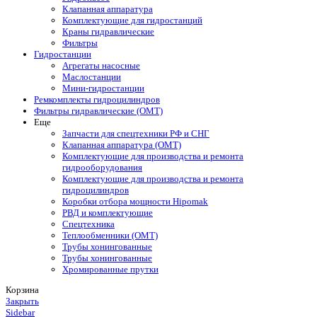
Клапанная аппаратура
Комплектующие для гидростанций
Краны гидравлические
Фильтры
Гидростанции
Агрегаты насосные
Маслостанции
Мини-гидростанции
Ремкомплекты гидроцилиндров
Фильтры гидравлические (OMT)
Еще
Запчасти для спецтехники РФ и СНГ
Клапанная аппаратура (OMT)
Комплектующие для производства и ремонта
гидрооборудования
Комплектующие для производства и ремонта
гидроцилиндров
Коробки отбора мощности Hipomak
РВД и комплектующие
Спецтехника
Теплообменники (OMT)
Трубы хонингованные
Трубы хонингованные
Хромированные прутки
Корзина
Закрыть
Sidebar