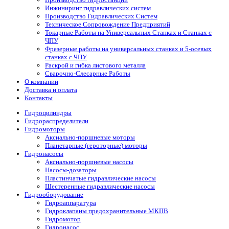
Инжиниринг гидравлических систем
Производство Гидравлических Систем
Техническое Сопровождение Предприятий
Токарные Работы на Универсальных Станках и Станках с
ЧПУ
Фрезерные работы на универсальных станках и 5-осевых
станках с ЧПУ
Раскрой и гибка листового металла
Сварочно-Слесарные Работы
О компании
Доставка и оплата
Контакты
Гидроцилиндры
Гидрораспределители
Гидромоторы
Аксиально-поршневые моторы
Планетарные (героторные) моторы
Гидронасосы
Аксиально-поршневые насосы
Насосы-дозаторы
Пластинчатые гидравлические насосы
Шестеренные гидравлические насосы
Гидрооборудование
Гидроаппаратура
Гидроклапаны предохранительные МКПВ
Гидромотор
Гидронасос