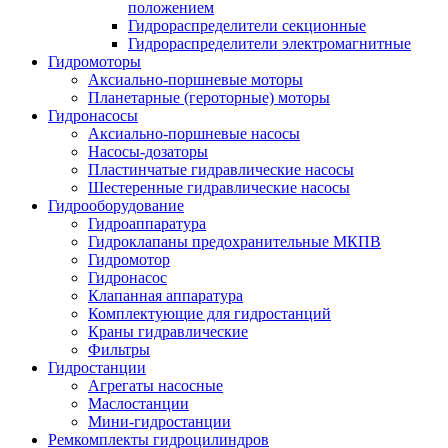
положением
Гидрораспределители секционные
Гидрораспределители электромагнитные
Гидромоторы
Аксиально-поршневые моторы
Планетарные (героторные) моторы
Гидронасосы
Аксиально-поршневые насосы
Насосы-дозаторы
Пластинчатые гидравлические насосы
Шестеренные гидравлические насосы
Гидрооборудование
Гидроаппаратура
Гидроклапаны предохранительные МКПВ
Гидромотор
Гидронасос
Клапанная аппаратура
Комплектующие для гидростанций
Краны гидравлические
Фильтры
Гидростанции
Агрегаты насосные
Маслостанции
Мини-гидростанции
Ремкомплекты гидроцилиндров