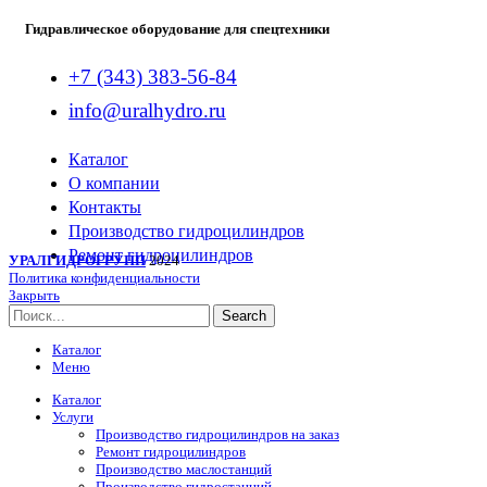
Гидравлическое оборудование для спецтехники
+7 (343) 383-56-84
info@uralhydro.ru
Каталог
О компании
Контакты
Производство гидроцилиндров
Ремонт гидроцилиндров
УРАЛГИДРОГРУПП
2024
Политика конфиденциальности
Закрыть
Search
Каталог
Меню
Каталог
Услуги
Производство гидроцилиндров на заказ
Ремонт гидроцилиндров
Производство маслостанций
Производство гидростанций