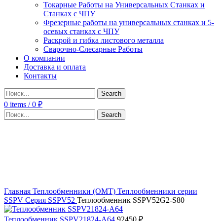
Токарные Работы на Универсальных Станках и
Станках с ЧПУ
Фрезерные работы на универсальных станках и 5-
осевых станках с ЧПУ
Раскрой и гибка листового металла
Сварочно-Слесарные Работы
О компании
Доставка и оплата
Контакты
Search
0
items
/
0
₽
Search
Click to enlarge
Главная
Теплообменники (OMT)
Теплообменники серии
SSPV
Серия SSPV52
Теплообменник SSPV52G2-S80
Теплообменник SSPV21824-A64
92450
₽