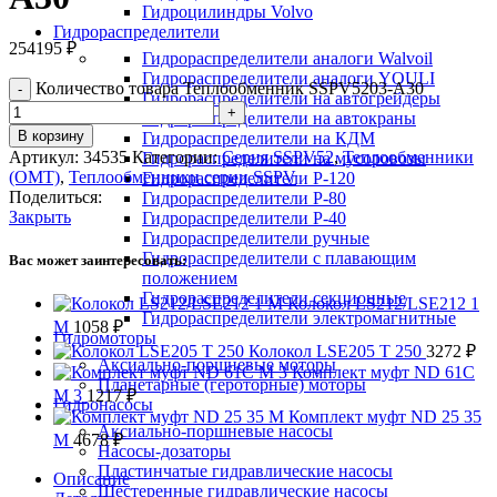
Гидроцилиндры Volvo
Гидрораспределители
254195
₽
Гидрораспределители аналоги Walvoil
Гидрораспределители аналоги YOULI
Количество товара Теплообменник SSPV5203-A30
Гидрораспределители на автогрейдеры
Гидрораспределители на автокраны
В корзину
Гидрораспределители на КДМ
Артикул:
34535
Категории:
Серия SSPV52
,
Теплообменники
Гидрораспределители на мусоровозы
(OMT)
,
Теплообменники серии SSPV
Гидрораспределители Р-120
Поделиться:
Гидрораспределители Р-80
Закрыть
Гидрораспределители Р-40
Гидрораспределители ручные
Гидрораспределители с плавающим
Вас может заинтересовать:
положением
Гидрораспределители секционные
Колокол LS212/LSE212 1
Гидрораспределители электромагнитные
M
1058
₽
Гидромоторы
Колокол LSE205 T 250
3272
₽
Аксиально-поршневые моторы
Комплект муфт ND 61C
Планетарные (героторные) моторы
M 3
1217
₽
Гидронасосы
Комплект муфт ND 25 35
Аксиально-поршневые насосы
M
4678
₽
Насосы-дозаторы
Пластинчатые гидравлические насосы
Описание
Шестеренные гидравлические насосы