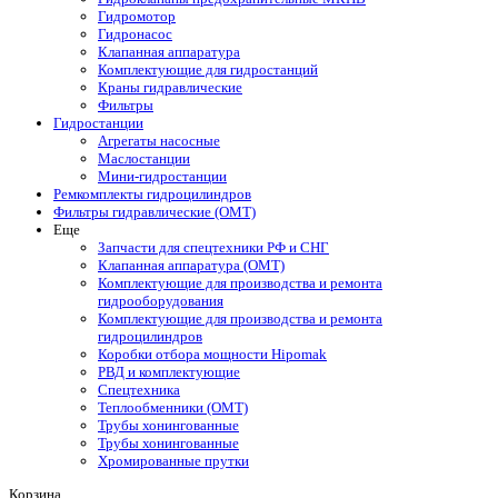
Гидромотор
Гидронасос
Клапанная аппаратура
Комплектующие для гидростанций
Краны гидравлические
Фильтры
Гидростанции
Агрегаты насосные
Маслостанции
Мини-гидростанции
Ремкомплекты гидроцилиндров
Фильтры гидравлические (OMT)
Еще
Запчасти для спецтехники РФ и СНГ
Клапанная аппаратура (OMT)
Комплектующие для производства и ремонта
гидрооборудования
Комплектующие для производства и ремонта
гидроцилиндров
Коробки отбора мощности Hipomak
РВД и комплектующие
Спецтехника
Теплообменники (OMT)
Трубы хонингованные
Трубы хонингованные
Хромированные прутки
Корзина