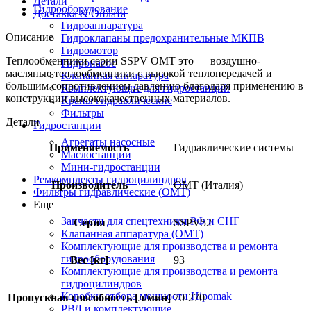
Детали
Гидрооборудование
Доставка & Оплата
Гидроаппаратура
Описание
Гидроклапаны предохранительные МКПВ
Гидромотор
Теплообменники серии SSPV OMT это — воздушно-
Гидронасос
масляные теплообменники с высокой теплопередачей и
Клапанная аппаратура
большим сопротивлением давлению благодаря применению в
Комплектующие для гидростанций
конструкции высококачественных материалов.
Краны гидравлические
Фильтры
Детали
Гидростанции
Агрегаты насосные
Применяемость
Гидравлические системы
Маслостанции
Мини-гидростанции
Ремкомплекты гидроцилиндров
Производитель
OMT (Италия)
Фильтры гидравлические (OMT)
Еще
Запчасти для спецтехники РФ и СНГ
Серия
SSPV52
Клапанная аппаратура (OMT)
Комплектующие для производства и ремонта
гидрооборудования
Вес [кг]
93
Комплектующие для производства и ремонта
гидроцилиндров
Коробки отбора мощности Hipomak
Пропускная способность [л/мин]
70-270
РВД и комплектующие