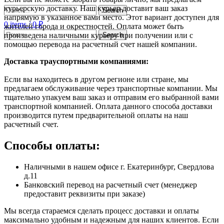
курьерскую доставку. Наш курьер доставит ваш заказ
Search
напрямую в указанное вами место. Этот вариант доступен для
0
items
/
0
₽
жителей города и окрестностей. Оплата может быть
Search
произведена наличными курьеру при получении или с
помощью перевода на расчетный счет нашей компании.
Доставка траyспортными компаниями:
Если вы находитесь в другом регионе или стране, мы
предлагаем обслуживание через транспортные компании. Мы
тщательно упакуем ваш заказ и отправим его выбранной вами
транспортной компанией. Оплата данного способа доставки
производится путем предварительной оплаты на наш
расчетный счет.
Способы оплаты:
Наличными в нашем офисе г. Екатеринбург, Свердлова
д.11
Банковский перевод на расчетный счет (менеджер
предоставит реквизиты при заказе)
Мы всегда стараемся сделать процесс доставки и оплаты
максимально удобным и надежным для наших клиентов. Если