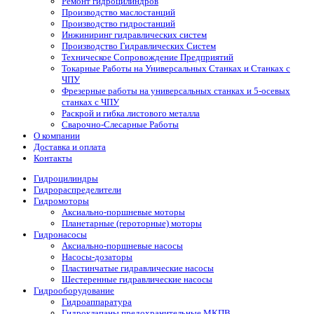
Ремонт гидроцилиндров
Производство маслостанций
Производство гидростанций
Инжиниринг гидравлических систем
Производство Гидравлических Систем
Техническое Сопровождение Предприятий
Токарные Работы на Универсальных Станках и Станках с
ЧПУ
Фрезерные работы на универсальных станках и 5-осевых
станках с ЧПУ
Раскрой и гибка листового металла
Сварочно-Слесарные Работы
О компании
Доставка и оплата
Контакты
Гидроцилиндры
Гидрораспределители
Гидромоторы
Аксиально-поршневые моторы
Планетарные (героторные) моторы
Гидронасосы
Аксиально-поршневые насосы
Насосы-дозаторы
Пластинчатые гидравлические насосы
Шестеренные гидравлические насосы
Гидрооборудование
Гидроаппаратура
Гидроклапаны предохранительные МКПВ