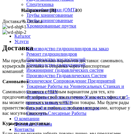
Спецтехника
Теплообменники (OMT)
Напряжение [В]
400
Трубы хонингованные
Трубы хонингованные
Доставка & Оплата
Хромированные прутки
Каталог
Услуги
Доставка
Производство гидроцилиндров на заказ
Ремонт гидроцилиндров
Производство маслостанций
Мы предлагаем несколько вариантов доставки: самовывоз,
Производство гидростанций
курьерская доставка и отправка через транспортные
Инжиниринг гидравлических систем
компании.
Производство Гидравлических Систем
Техническое Сопровождение Предприятий
Самовывоз:
Токарные Работы на Универсальных Станках и
Станках с ЧПУ
Самовывоз является отличным вариантом для тех, кто
Фрезерные работы на универсальных станках и 5-
предпочитает забрать свой заказ лично. У нас есть офис, где
осевых станках с ЧПУ
вы можете приехать и получить свои товары. Мы будем рады
Раскрой и гибка листового металла
приветствовать вас и помочь с любыми вопросами, которые у
Сварочно-Слесарные Работы
вас могут возникнуть.
О компании
Курьерская доставка:
Доставка и оплата
Контакты
Если вы не можете забрать товары лично, мы предлагаем