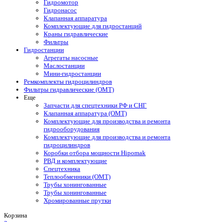
Гидромотор
Гидронасос
Клапанная аппаратура
Комплектующие для гидростанций
Краны гидравлические
Фильтры
Гидростанции
Агрегаты насосные
Маслостанции
Мини-гидростанции
Ремкомплекты гидроцилиндров
Фильтры гидравлические (OMT)
Еще
Запчасти для спецтехники РФ и СНГ
Клапанная аппаратура (OMT)
Комплектующие для производства и ремонта
гидрооборудования
Комплектующие для производства и ремонта
гидроцилиндров
Коробки отбора мощности Hipomak
РВД и комплектующие
Спецтехника
Теплообменники (OMT)
Трубы хонингованные
Трубы хонингованные
Хромированные прутки
Корзина