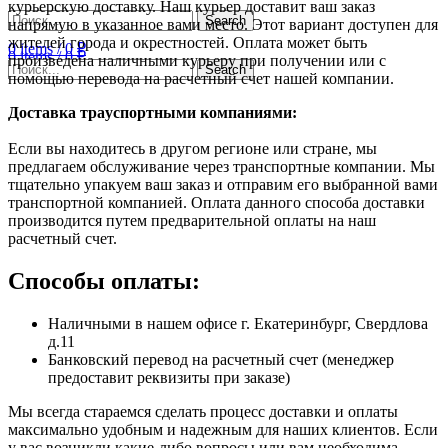
курьерскую доставку. Наш курьер доставит ваш заказ
Search
напрямую в указанное вами место. Этот вариант доступен для
жителей города и окрестностей. Оплата может быть
0
items
/
0
₽
0
items
/
0
₽
произведена наличными курьеру при получении или с
Search
помощью перевода на расчетный счет нашей компании.
Доставка траyспортными компаниями:
Если вы находитесь в другом регионе или стране, мы
предлагаем обслуживание через транспортные компании. Мы
тщательно упакуем ваш заказ и отправим его выбранной вами
транспортной компанией. Оплата данного способа доставки
производится путем предварительной оплаты на наш
расчетный счет.
Способы оплаты:
Наличными в нашем офисе г. Екатеринбург, Свердлова
д.11
Банковский перевод на расчетный счет (менеджер
предоставит реквизиты при заказе)
Мы всегда стараемся сделать процесс доставки и оплаты
максимально удобным и надежным для наших клиентов. Если
у вас возникли какие-либо вопросы или вам необходима