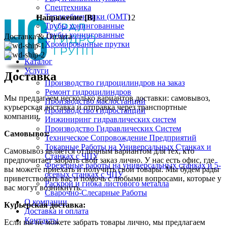
Спецтехника
Теплообменники (OMT)
Напряжение [В]
12
Трубы хонингованные
Трубы хонингованные
Доставка & Оплата
Хромированные прутки
Каталог
Услуги
Доставка
Производство гидроцилиндров на заказ
Ремонт гидроцилиндров
Мы предлагаем несколько вариантов доставки: самовывоз,
Производство маслостанций
курьерская доставка и отправка через транспортные
Производство гидростанций
компании.
Инжиниринг гидравлических систем
Производство Гидравлических Систем
Самовывоз:
Техническое Сопровождение Предприятий
Токарные Работы на Универсальных Станках и
Самовывоз является отличным вариантом для тех, кто
Станках с ЧПУ
предпочитает забрать свой заказ лично. У нас есть офис, где
Фрезерные работы на универсальных станках и 5-
вы можете приехать и получить свои товары. Мы будем рады
осевых станках с ЧПУ
приветствовать вас и помочь с любыми вопросами, которые у
Раскрой и гибка листового металла
вас могут возникнуть.
Сварочно-Слесарные Работы
О компании
Курьерская доставка:
Доставка и оплата
Контакты
Если вы не можете забрать товары лично, мы предлагаем