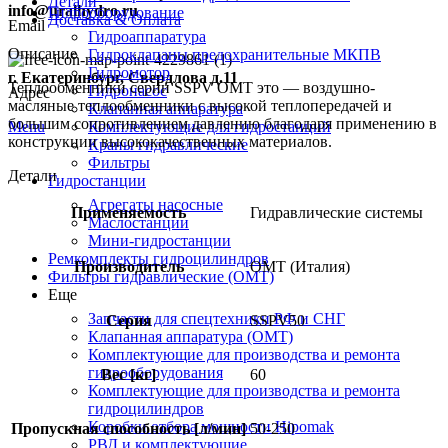
Детали
info@uralhydro.ru
Гидрооборудование
Доставка & Оплата
Email
Гидроаппаратура
Описание
Гидроклапаны предохранительные МКПВ
Гидромотор
г. Екатеринбург, Свердлова д.11
Теплообменники серии SSPV OMT это — воздушно-
Гидронасос
Адрес
масляные теплообменники с высокой теплопередачей и
Клапанная аппаратура
большим сопротивлением давлению благодаря применению в
Menu
Комплектующие для гидростанций
конструкции высококачественных материалов.
Краны гидравлические
Фильтры
Детали
Гидростанции
Агрегаты насосные
Применяемость
Гидравлические системы
Маслостанции
Мини-гидростанции
Ремкомплекты гидроцилиндров
Производитель
OMT (Италия)
Фильтры гидравлические (OMT)
Еще
Запчасти для спецтехники РФ и СНГ
Серия
SSPV50
Клапанная аппаратура (OMT)
Комплектующие для производства и ремонта
гидрооборудования
Вес [кг]
60
Комплектующие для производства и ремонта
гидроцилиндров
Коробки отбора мощности Hipomak
Пропускная способность [л/мин]
50-250
РВД и комплектующие