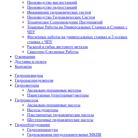
Производство маслостанций
Производство гидростанций
Инжиниринг гидравлических систем
Производство Гидравлических Систем
Техническое Сопровождение Предприятий
Токарные Работы на Универсальных Станках и Станках с
ЧПУ
Фрезерные работы на универсальных станках и 5-осевых
станках с ЧПУ
Раскрой и гибка листового металла
Сварочно-Слесарные Работы
О компании
Доставка и оплата
Контакты
Гидроцилиндры
Гидрораспределители
Гидромоторы
Аксиально-поршневые моторы
Планетарные (героторные) моторы
Гидронасосы
Аксиально-поршневые насосы
Насосы-дозаторы
Пластинчатые гидравлические насосы
Шестеренные гидравлические насосы
Гидрооборудование
Гидроаппаратура
Гидроклапаны предохранительные МКПВ