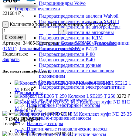
Гидроцилиндры Volvo
Гидрораспределители
221684
₽
Гидрораспределители аналоги Walvoil
Гидрораспределители аналоги YOULI
Количество товара Теплообменник SSPV5012-S00
Гидрораспределители на автогрейдеры
Гидрораспределители на автокраны
В корзину
Гидрораспределители на КДМ
Артикул:
34485
Категории:
Серия SSPV50
,
Теплообменники
Гидрораспределители на мусоровозы
(OMT)
,
Теплообменники серии SSPV
Гидрораспределители Р-120
Поделиться:
Гидрораспределители Р-80
Закрыть
Гидрораспределители Р-40
Гидрораспределители ручные
Гидрораспределители с плавающим
Вас может заинтересовать:
положением
Гидрораспределители секционные
Колокол LS212/LSE212 1
Гидрораспределители электромагнитные
M
1058
₽
Гидромоторы
Колокол LSE205 T 250
3272
₽
Аксиально-поршневые моторы
Комплект муфт ND 61C
Планетарные (героторные) моторы
M 3
1217
₽
Гидронасосы
Комплект муфт ND 25 35
Аксиально-поршневые насосы
+7 (343) 383-56-84
M
4678
₽
Телефон
Насосы-дозаторы
Пластинчатые гидравлические насосы
Описание
Шестеренные гидравлические насосы