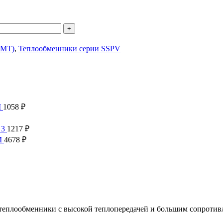
OMT)
,
Теплообменники серии SSPV
M
1058
₽
 3
1217
₽
M
4678
₽
еплообменники с высокой теплопередачей и большим сопротив