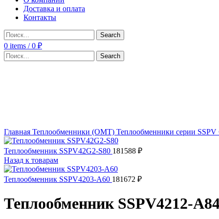
Доставка и оплата
Контакты
Search
0
items
/
0
₽
Search
Click to enlarge
Главная
Теплообменники (OMT)
Теплообменники серии SSPV
Теплообменник SSPV42G2-S80
181588
₽
Назад к товарам
Теплообменник SSPV4203-A60
181672
₽
Теплообменник SSPV4212-A8