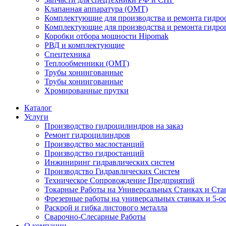
Клапанная аппаратура (OMT)
Комплектующие для производства и ремонта гидро
Комплектующие для производства и ремонта гидр
Коробки отбора мощности Hipomak
РВД и комплектующие
Спецтехника
Теплообменники (OMT)
Трубы хонингованные
Трубы хонингованные
Хромированные прутки
Каталог
Услуги
Производство гидроцилиндров на заказ
Ремонт гидроцилиндров
Производство маслостанций
Производство гидростанций
Инжиниринг гидравлических систем
Производство Гидравлических Систем
Техническое Сопровождение Предприятий
Токарные Работы на Универсальных Станках и Ста
Фрезерные работы на универсальных станках и 5-о
Раскрой и гибка листового металла
Сварочно-Слесарные Работы
О компании