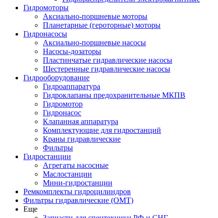
Гидромоторы
Аксиально-поршневые моторы
Планетарные (героторные) моторы
Гидронасосы
Аксиально-поршневые насосы
Насосы-дозаторы
Пластинчатые гидравлические насосы
Шестеренные гидравлические насосы
Гидрооборудование
Гидроаппаратура
Гидроклапаны предохранительные МКПВ
Гидромотор
Гидронасос
Клапанная аппаратура
Комплектующие для гидростанций
Краны гидравлические
Фильтры
Гидростанции
Агрегаты насосные
Маслостанции
Мини-гидростанции
Ремкомплекты гидроцилиндров
Фильтры гидравлические (OMT)
Еще
Запчасти для спецтехники РФ и СНГ