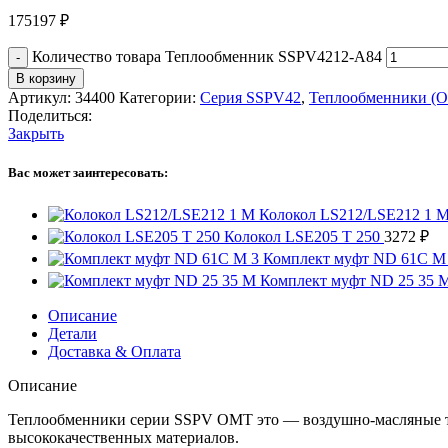
175197
₽
Количество товара Теплообменник SSPV4212-A84
В корзину
Артикул:
34400
Категории:
Серия SSPV42
,
Теплообменники (
Поделиться:
Закрыть
Вас может заинтересовать:
Колокол LS212/LSE212 1 
Колокол LSE205 T 250
3272
₽
Комплект муфт ND 61C M
Комплект муфт ND 25 35 
Описание
Детали
Доставка & Оплата
Описание
Теплообменники серии SSPV OMT это — воздушно-масляные т
высококачественных материалов.