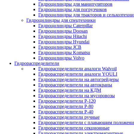
Гидроцилиндры для манипуляторов
Гидроцилиндры для погрузчиков
Гидроцилиндры для тракторов и сельхозтехн
Гидроцилиндры для спецтехники
Гидроцилиндры Caterpillar
Гидроцилиндры Doosan
Гидроцилиндры Hitachi
Гидроцилиндры Hyundai
Гидроцилиндры JCB
Гидроцилиндры Komatsu
Гидроцилиндры Volvo
Гидрораспределители
Гидрораспределители аналоги Walvoil
Гидрораспределители аналоги YOULI
Гидрораспределители на автогрейдеры
Гидрораспределители на автокраны
Гидрораспределители на КДМ
Гидрораспределители на мусоровозы
Гидрораспределители Р-120
Гидрораспределители Р-80
Гидрораспределители Р-40
Гидрораспределители ручные
Гидрораспределители с плавающим положен
Гидрораспределители секционные
Гидрораспределители электромагнитные