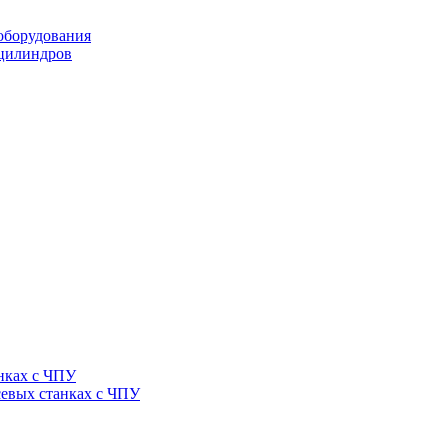
оборудования
оцилиндров
нках с ЧПУ
севых станках с ЧПУ