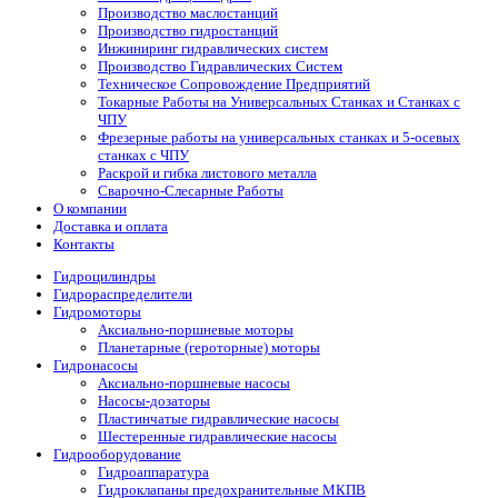
Производство маслостанций
Производство гидростанций
Инжиниринг гидравлических систем
Производство Гидравлических Систем
Техническое Сопровождение Предприятий
Токарные Работы на Универсальных Станках и Станках с
ЧПУ
Фрезерные работы на универсальных станках и 5-осевых
станках с ЧПУ
Раскрой и гибка листового металла
Сварочно-Слесарные Работы
О компании
Доставка и оплата
Контакты
Гидроцилиндры
Гидрораспределители
Гидромоторы
Аксиально-поршневые моторы
Планетарные (героторные) моторы
Гидронасосы
Аксиально-поршневые насосы
Насосы-дозаторы
Пластинчатые гидравлические насосы
Шестеренные гидравлические насосы
Гидрооборудование
Гидроаппаратура
Гидроклапаны предохранительные МКПВ