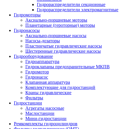
Гидрораспределители секционные
Гидрораспределители электромагнитные
Гидромоторы
Аксиально-поршневые моторы
Планетарные (героторные) моторы
Гидронасосы
Аксиально-поршневые насосы
Насосы-дозаторы
Пластинчатые гидравлические насосы
Шестеренные гидравлические насосы
Гидрооборудование
Гидроаппаратура
Гидроклапаны предохранительные МКПВ
Гидромотор
Гидронасос
Клапанная аппаратура
Комплектующие для гидростанций
Краны гидравлические
Фильтры
Гидростанции
Агрегаты насосные
Маслостанции
Мини-гидростанции
Ремкомплекты гидроцилиндров
Фильтры гидравлические (OMT)