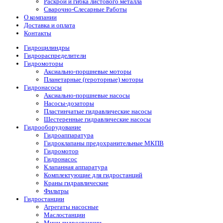
Раскрой и гибка листового металла
Сварочно-Слесарные Работы
О компании
Доставка и оплата
Контакты
Гидроцилиндры
Гидрораспределители
Гидромоторы
Аксиально-поршневые моторы
Планетарные (героторные) моторы
Гидронасосы
Аксиально-поршневые насосы
Насосы-дозаторы
Пластинчатые гидравлические насосы
Шестеренные гидравлические насосы
Гидрооборудование
Гидроаппаратура
Гидроклапаны предохранительные МКПВ
Гидромотор
Гидронасос
Клапанная аппаратура
Комплектующие для гидростанций
Краны гидравлические
Фильтры
Гидростанции
Агрегаты насосные
Маслостанции
Мини-гидростанции