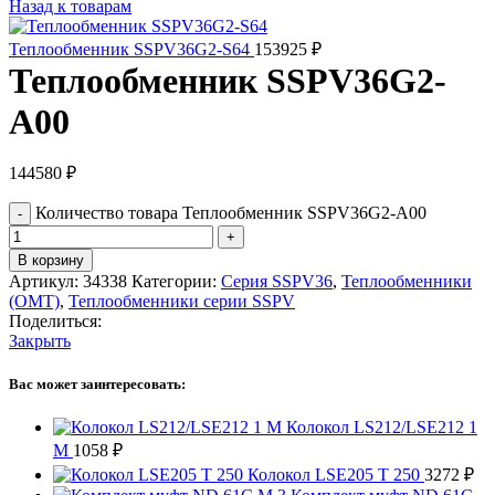
Назад к товарам
Теплообменник SSPV36G2-S64
153925
₽
Теплообменник SSPV36G2-
A00
144580
₽
Количество товара Теплообменник SSPV36G2-A00
В корзину
Артикул:
34338
Категории:
Серия SSPV36
,
Теплообменники
(OMT)
,
Теплообменники серии SSPV
Поделиться:
Закрыть
Вас может заинтересовать:
Колокол LS212/LSE212 1
M
1058
₽
Колокол LSE205 T 250
3272
₽