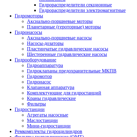
Гидрораспределители секционные
Гидрораспределители электромагнитные
Гидромоторы
Аксиально-поршневые моторы
Планетарные (героторные) моторы
Гидронасосы
Аксиально-поршневые насосы
Насосы-дозаторы
Пластинчатые гидравлические насосы
Шестеренные гидравлические насосы
Гидрооборудование
Гидроаппаратура
Гидроклапаны предохранительные МКПВ
Гидромотор
Гидронасос
Клапанная аппаратура
Комплектующие для гидростанций
Краны гидравлические
Фильтры
Гидростанции
Агрегаты насосные
Маслостанции
Мини-гидростанции
Ремкомплекты гидроцилиндров
Фильтры гидравлические (OMT)