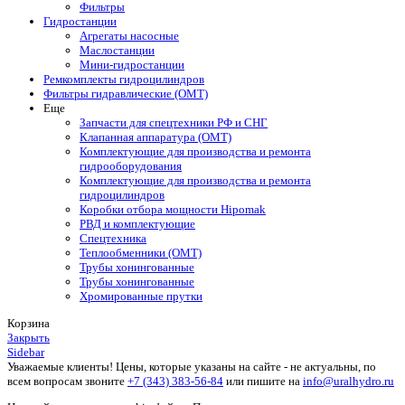
Фильтры
Гидростанции
Агрегаты насосные
Маслостанции
Мини-гидростанции
Ремкомплекты гидроцилиндров
Фильтры гидравлические (OMT)
Еще
Запчасти для спецтехники РФ и СНГ
Клапанная аппаратура (OMT)
Комплектующие для производства и ремонта
гидрооборудования
Комплектующие для производства и ремонта
гидроцилиндров
Коробки отбора мощности Hipomak
РВД и комплектующие
Спецтехника
Теплообменники (OMT)
Трубы хонингованные
Трубы хонингованные
Хромированные прутки
Корзина
Закрыть
Sidebar
Уважаемые клиенты! Цены, которые указаны на сайте - не актуальны, по
всем вопросам звоните
+7 (343) 383-56-84
или пишите на
info@uralhydro.ru