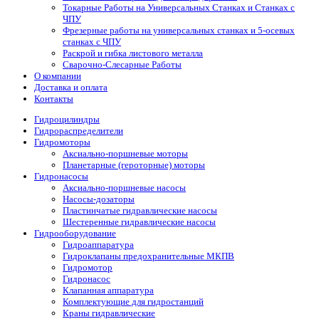
Токарные Работы на Универсальных Станках и Станках с
ЧПУ
Фрезерные работы на универсальных станках и 5-осевых
станках с ЧПУ
Раскрой и гибка листового металла
Сварочно-Слесарные Работы
О компании
Доставка и оплата
Контакты
Гидроцилиндры
Гидрораспределители
Гидромоторы
Аксиально-поршневые моторы
Планетарные (героторные) моторы
Гидронасосы
Аксиально-поршневые насосы
Насосы-дозаторы
Пластинчатые гидравлические насосы
Шестеренные гидравлические насосы
Гидрооборудование
Гидроаппаратура
Гидроклапаны предохранительные МКПВ
Гидромотор
Гидронасос
Клапанная аппаратура
Комплектующие для гидростанций
Краны гидравлические