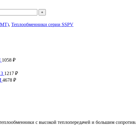
OMT)
,
Теплообменники серии SSPV
M
1058
₽
 3
1217
₽
M
4678
₽
еплообменники с высокой теплопередачей и большим сопротив