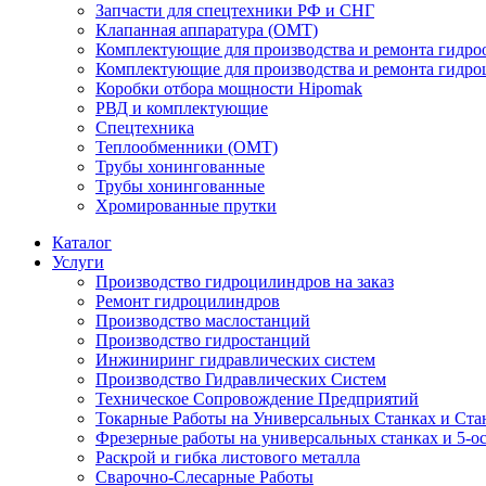
Запчасти для спецтехники РФ и СНГ
Клапанная аппаратура (OMT)
Комплектующие для производства и ремонта гидро
Комплектующие для производства и ремонта гидр
Коробки отбора мощности Hipomak
РВД и комплектующие
Спецтехника
Теплообменники (OMT)
Трубы хонингованные
Трубы хонингованные
Хромированные прутки
Каталог
Услуги
Производство гидроцилиндров на заказ
Ремонт гидроцилиндров
Производство маслостанций
Производство гидростанций
Инжиниринг гидравлических систем
Производство Гидравлических Систем
Техническое Сопровождение Предприятий
Токарные Работы на Универсальных Станках и Ста
Фрезерные работы на универсальных станках и 5-о
Раскрой и гибка листового металла
Сварочно-Слесарные Работы