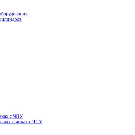
оборудования
оцилиндров
нках с ЧПУ
севых станках с ЧПУ