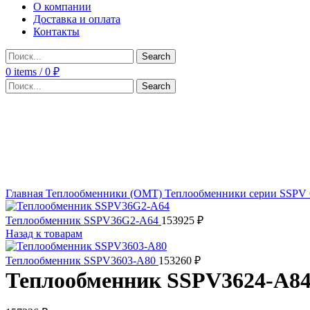
О компании
Доставка и оплата
Контакты
Search
0
items
/
0
₽
Search
Click to enlarge
Главная
Теплообменники (OMT)
Теплообменники серии SSPV
Теплообменник SSPV36G2-A64
153925
₽
Назад к товарам
Теплообменник SSPV3603-A80
153260
₽
Теплообменник SSPV3624-A8