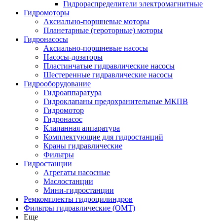
Гидрораспределители электромагнитные
Гидромоторы
Аксиально-поршневые моторы
Планетарные (героторные) моторы
Гидронасосы
Аксиально-поршневые насосы
Насосы-дозаторы
Пластинчатые гидравлические насосы
Шестеренные гидравлические насосы
Гидрооборудование
Гидроаппаратура
Гидроклапаны предохранительные МКПВ
Гидромотор
Гидронасос
Клапанная аппаратура
Комплектующие для гидростанций
Краны гидравлические
Фильтры
Гидростанции
Агрегаты насосные
Маслостанции
Мини-гидростанции
Ремкомплекты гидроцилиндров
Фильтры гидравлические (OMT)
Еще