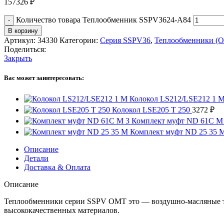
157326
₽
Количество товара Теплообменник SSPV3624-A84
В корзину
Артикул:
34330
Категории:
Серия SSPV36
,
Теплообменники (
Поделиться:
Закрыть
Вас может заинтересовать:
Колокол LS212/LSE212 1 
Колокол LSE205 T 250
3272
₽
Комплект муфт ND 61C M
Комплект муфт ND 25 35 
Описание
Детали
Доставка & Оплата
Описание
Теплообменники серии SSPV OMT это — воздушно-масляные т
высококачественных материалов.