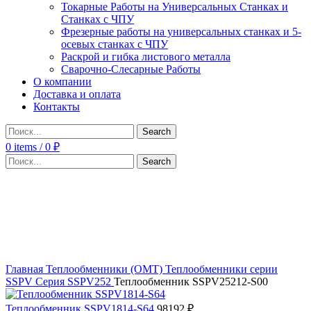
Токарные Работы на Универсальных Станках и
Станках с ЧПУ
Фрезерные работы на универсальных станках и 5-
осевых станках с ЧПУ
Раскрой и гибка листового металла
Сварочно-Слесарные Работы
О компании
Доставка и оплата
Контакты
Search
0
items
/
0
₽
Search
Click to enlarge
Главная
Теплообменники (OMT)
Теплообменники серии
SSPV
Серия SSPV252
Теплообменник SSPV25212-S00
Теплообменник SSPV1814-S64
98192
₽