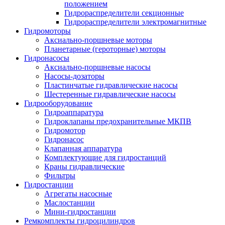
положением
Гидрораспределители секционные
Гидрораспределители электромагнитные
Гидромоторы
Аксиально-поршневые моторы
Планетарные (героторные) моторы
Гидронасосы
Аксиально-поршневые насосы
Насосы-дозаторы
Пластинчатые гидравлические насосы
Шестеренные гидравлические насосы
Гидрооборудование
Гидроаппаратура
Гидроклапаны предохранительные МКПВ
Гидромотор
Гидронасос
Клапанная аппаратура
Комплектующие для гидростанций
Краны гидравлические
Фильтры
Гидростанции
Агрегаты насосные
Маслостанции
Мини-гидростанции
Ремкомплекты гидроцилиндров