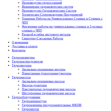
Производство гидростанций
Инжиниринг гидравлических систем
Производство Гидравлических Систем
Техническое Сопровождение Предприятий
Токарные Работы на Универсальных Станках и Станках с
ЧПУ
Фрезерные работы на универсальных станках и 5-осевых
станках с ЧПУ
Раскрой и гибка листового металла
Сварочно-Слесарные Работы
О компании
Доставка и оплата
Контакты
Гидроцилиндры
Гидрораспределители
Гидромоторы
Аксиально-поршневые моторы
Планетарные (героторные) моторы
Гидронасосы
Аксиально-поршневые насосы
Насосы-дозаторы
Пластинчатые гидравлические насосы
Шестеренные гидравлические насосы
Гидрооборудование
Гидроаппаратура
Гидроклапаны предохранительные МКПВ
Гидромотор