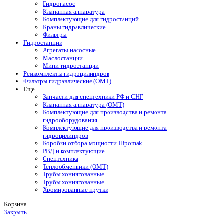
Гидронасос
Клапанная аппаратура
Комплектующие для гидростанций
Краны гидравлические
Фильтры
Гидростанции
Агрегаты насосные
Маслостанции
Мини-гидростанции
Ремкомплекты гидроцилиндров
Фильтры гидравлические (OMT)
Еще
Запчасти для спецтехники РФ и СНГ
Клапанная аппаратура (OMT)
Комплектующие для производства и ремонта
гидрооборудования
Комплектующие для производства и ремонта
гидроцилиндров
Коробки отбора мощности Hipomak
РВД и комплектующие
Спецтехника
Теплообменники (OMT)
Трубы хонингованные
Трубы хонингованные
Хромированные прутки
Корзина
Закрыть