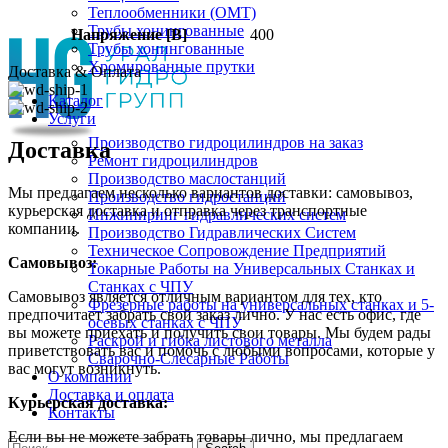
Теплообменники (OMT)
Трубы хонингованные
Напряжение [В]
400
Трубы хонингованные
Хромированные прутки
Доставка & Оплата
Каталог
Услуги
Производство гидроцилиндров на заказ
Доставка
Ремонт гидроцилиндров
Производство маслостанций
Мы предлагаем несколько вариантов доставки: самовывоз,
Производство гидростанций
курьерская доставка и отправка через транспортные
Инжиниринг гидравлических систем
компании.
Производство Гидравлических Систем
Техническое Сопровождение Предприятий
Самовывоз:
Токарные Работы на Универсальных Станках и
Станках с ЧПУ
Самовывоз является отличным вариантом для тех, кто
Фрезерные работы на универсальных станках и 5-
предпочитает забрать свой заказ лично. У нас есть офис, где
осевых станках с ЧПУ
вы можете приехать и получить свои товары. Мы будем рады
Раскрой и гибка листового металла
приветствовать вас и помочь с любыми вопросами, которые у
Сварочно-Слесарные Работы
вас могут возникнуть.
О компании
Доставка и оплата
Курьерская доставка:
Контакты
Если вы не можете забрать товары лично, мы предлагаем