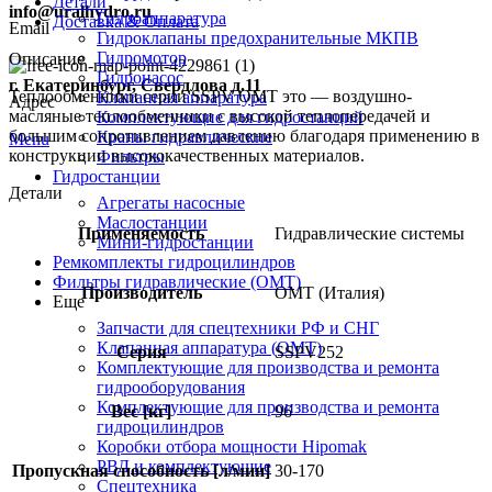
Детали
info@uralhydro.ru
Гидроаппаратура
Доставка & Оплата
Email
Гидроклапаны предохранительные МКПВ
Гидромотор
Описание
Гидронасос
г. Екатеринбург, Свердлова д.11
Теплообменники серии SSPV OMT это — воздушно-
Клапанная аппаратура
Адрес
масляные теплообменники с высокой теплопередачей и
Комплектующие для гидростанций
большим сопротивлением давлению благодаря применению в
Краны гидравлические
Menu
конструкции высококачественных материалов.
Фильтры
Гидростанции
Детали
Агрегаты насосные
Маслостанции
Применяемость
Гидравлические системы
Мини-гидростанции
Ремкомплекты гидроцилиндров
Фильтры гидравлические (OMT)
Производитель
OMT (Италия)
Еще
Запчасти для спецтехники РФ и СНГ
Клапанная аппаратура (OMT)
Серия
SSPV252
Комплектующие для производства и ремонта
гидрооборудования
Комплектующие для производства и ремонта
Вес [кг]
96
гидроцилиндров
Коробки отбора мощности Hipomak
РВД и комплектующие
Пропускная способность [л/мин]
30-170
Спецтехника