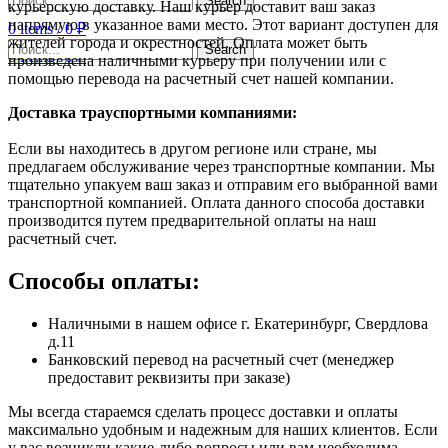
Search
курьерскую доставку. Наш курьер доставит ваш заказ
напрямую в указанное вами место. Этот вариант доступен для
0
items
/
0
₽
жителей города и окрестностей. Оплата может быть
Search
0
items
/
0
₽
произведена наличными курьеру при получении или с
помощью перевода на расчетный счет нашей компании.
Доставка траyспортными компаниями:
Если вы находитесь в другом регионе или стране, мы
предлагаем обслуживание через транспортные компании. Мы
тщательно упакуем ваш заказ и отправим его выбранной вами
транспортной компанией. Оплата данного способа доставки
производится путем предварительной оплаты на наш
расчетный счет.
Способы оплаты:
Наличными в нашем офисе г. Екатеринбург, Свердлова
д.11
Банковский перевод на расчетный счет (менеджер
предоставит реквизиты при заказе)
Мы всегда стараемся сделать процесс доставки и оплаты
максимально удобным и надежным для наших клиентов. Если
у вас возникли какие-либо вопросы или вам необходима