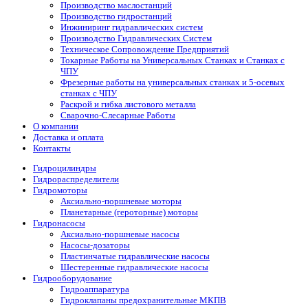
Производство маслостанций
Производство гидростанций
Инжиниринг гидравлических систем
Производство Гидравлических Систем
Техническое Сопровождение Предприятий
Токарные Работы на Универсальных Станках и Станках с
ЧПУ
Фрезерные работы на универсальных станках и 5-осевых
станках с ЧПУ
Раскрой и гибка листового металла
Сварочно-Слесарные Работы
О компании
Доставка и оплата
Контакты
Гидроцилиндры
Гидрораспределители
Гидромоторы
Аксиально-поршневые моторы
Планетарные (героторные) моторы
Гидронасосы
Аксиально-поршневые насосы
Насосы-дозаторы
Пластинчатые гидравлические насосы
Шестеренные гидравлические насосы
Гидрооборудование
Гидроаппаратура
Гидроклапаны предохранительные МКПВ