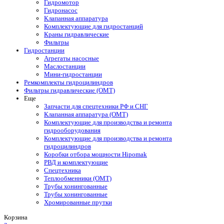
Гидромотор
Гидронасос
Клапанная аппаратура
Комплектующие для гидростанций
Краны гидравлические
Фильтры
Гидростанции
Агрегаты насосные
Маслостанции
Мини-гидростанции
Ремкомплекты гидроцилиндров
Фильтры гидравлические (OMT)
Еще
Запчасти для спецтехники РФ и СНГ
Клапанная аппаратура (OMT)
Комплектующие для производства и ремонта
гидрооборудования
Комплектующие для производства и ремонта
гидроцилиндров
Коробки отбора мощности Hipomak
РВД и комплектующие
Спецтехника
Теплообменники (OMT)
Трубы хонингованные
Трубы хонингованные
Хромированные прутки
Корзина