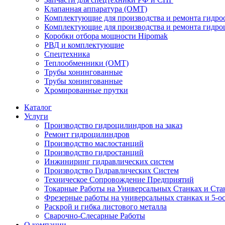
Клапанная аппаратура (OMT)
Комплектующие для производства и ремонта гидро
Комплектующие для производства и ремонта гидр
Коробки отбора мощности Hipomak
РВД и комплектующие
Спецтехника
Теплообменники (OMT)
Трубы хонингованные
Трубы хонингованные
Хромированные прутки
Каталог
Услуги
Производство гидроцилиндров на заказ
Ремонт гидроцилиндров
Производство маслостанций
Производство гидростанций
Инжиниринг гидравлических систем
Производство Гидравлических Систем
Техническое Сопровождение Предприятий
Токарные Работы на Универсальных Станках и Ста
Фрезерные работы на универсальных станках и 5-о
Раскрой и гибка листового металла
Сварочно-Слесарные Работы
О компании