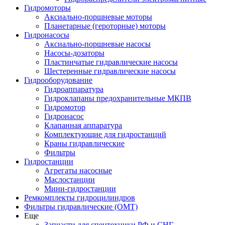
Гидромоторы
Аксиально-поршневые моторы
Планетарные (героторные) моторы
Гидронасосы
Аксиально-поршневые насосы
Насосы-дозаторы
Пластинчатые гидравлические насосы
Шестеренные гидравлические насосы
Гидрооборудование
Гидроаппаратура
Гидроклапаны предохранительные МКПВ
Гидромотор
Гидронасос
Клапанная аппаратура
Комплектующие для гидростанций
Краны гидравлические
Фильтры
Гидростанции
Агрегаты насосные
Маслостанции
Мини-гидростанции
Ремкомплекты гидроцилиндров
Фильтры гидравлические (OMT)
Еще
Запчасти для спецтехники РФ и СНГ