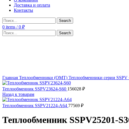
Доставка и оплата
Контакты
Search
0
items
/
0
₽
Search
Click to enlarge
Главная
Теплообменники (OMT)
Теплообменники серии SSPV
Теплообменник SSPV23624-S60
156028
₽
Назад к товарам
Теплообменник SSPV21224-A64
77569
₽
Теплообменник SSPV25201-S3