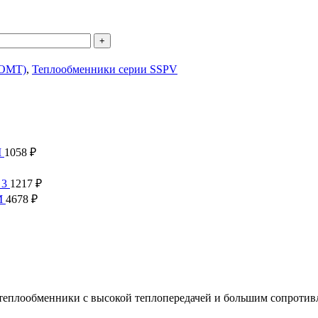
(OMT)
,
Теплообменники серии SSPV
M
1058
₽
 3
1217
₽
M
4678
₽
еплообменники с высокой теплопередачей и большим сопротив