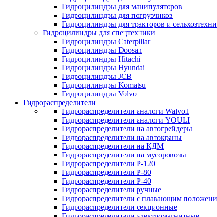
Гидроцилиндры для манипуляторов
Гидроцилиндры для погрузчиков
Гидроцилиндры для тракторов и сельхозтехн
Гидроцилиндры для спецтехники
Гидроцилиндры Caterpillar
Гидроцилиндры Doosan
Гидроцилиндры Hitachi
Гидроцилиндры Hyundai
Гидроцилиндры JCB
Гидроцилиндры Komatsu
Гидроцилиндры Volvo
Гидрораспределители
Гидрораспределители аналоги Walvoil
Гидрораспределители аналоги YOULI
Гидрораспределители на автогрейдеры
Гидрораспределители на автокраны
Гидрораспределители на КДМ
Гидрораспределители на мусоровозы
Гидрораспределители Р-120
Гидрораспределители Р-80
Гидрораспределители Р-40
Гидрораспределители ручные
Гидрораспределители с плавающим положен
Гидрораспределители секционные
Гидрораспределители электромагнитные