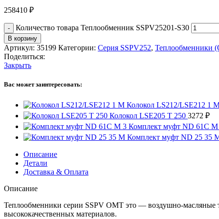
258410
₽
Количество товара Теплообменник SSPV25201-S30
В корзину
Артикул:
35199
Категории:
Серия SSPV252
,
Теплообменники 
Поделиться:
Закрыть
Вас может заинтересовать:
Колокол LS212/LSE212 1 
Колокол LSE205 T 250
3272
₽
Комплект муфт ND 61C M
Комплект муфт ND 25 35 
Описание
Детали
Доставка & Оплата
Описание
Теплообменники серии SSPV OMT это — воздушно-масляные т
высококачественных материалов.