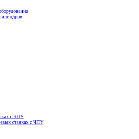
оборудования
оцилиндров
нках с ЧПУ
севых станках с ЧПУ