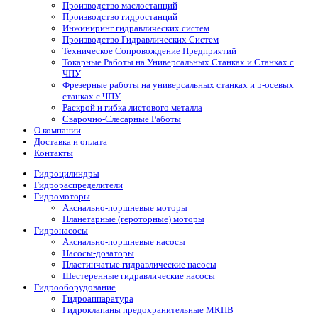
Производство маслостанций
Производство гидростанций
Инжиниринг гидравлических систем
Производство Гидравлических Систем
Техническое Сопровождение Предприятий
Токарные Работы на Универсальных Станках и Станках с
ЧПУ
Фрезерные работы на универсальных станках и 5-осевых
станках с ЧПУ
Раскрой и гибка листового металла
Сварочно-Слесарные Работы
О компании
Доставка и оплата
Контакты
Гидроцилиндры
Гидрораспределители
Гидромоторы
Аксиально-поршневые моторы
Планетарные (героторные) моторы
Гидронасосы
Аксиально-поршневые насосы
Насосы-дозаторы
Пластинчатые гидравлические насосы
Шестеренные гидравлические насосы
Гидрооборудование
Гидроаппаратура
Гидроклапаны предохранительные МКПВ