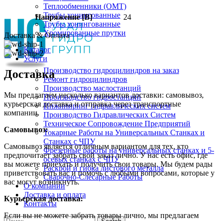
Теплообменники (OMT)
Трубы хонингованные
Напряжение [В]
24
Трубы хонингованные
Хромированные прутки
Доставка & Оплата
Каталог
Услуги
Производство гидроцилиндров на заказ
Доставка
Ремонт гидроцилиндров
Производство маслостанций
Мы предлагаем несколько вариантов доставки: самовывоз,
Производство гидростанций
курьерская доставка и отправка через транспортные
Инжиниринг гидравлических систем
компании.
Производство Гидравлических Систем
Техническое Сопровождение Предприятий
Самовывоз:
Токарные Работы на Универсальных Станках и
Станках с ЧПУ
Самовывоз является отличным вариантом для тех, кто
Фрезерные работы на универсальных станках и 5-
предпочитает забрать свой заказ лично. У нас есть офис, где
осевых станках с ЧПУ
вы можете приехать и получить свои товары. Мы будем рады
Раскрой и гибка листового металла
приветствовать вас и помочь с любыми вопросами, которые у
Сварочно-Слесарные Работы
вас могут возникнуть.
О компании
Доставка и оплата
Курьерская доставка:
Контакты
Если вы не можете забрать товары лично, мы предлагаем