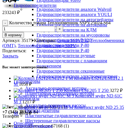
Гидроцилиндры Volvo
Гидрораспределители
Гидрораспределители аналоги Walvoil
233243
₽
Гидрораспределители аналоги YOULI
Гидрораспределители на автогрейдеры
Количество товара Теплообменник SSPV25024-S64
Гидрораспределители на автокраны
Гидрораспределители на КДМ
Гидрораспределители на мусоровозы
В корзину
Гидрораспределители Р-120
Артикул:
35175
Категории:
Серия SSPV250
,
Теплообменники
Гидрораспределители Р-80
(OMT)
,
Теплообменники серии SSPV
Гидрораспределители Р-40
Поделиться:
Гидрораспределители ручные
Закрыть
Гидрораспределители с плавающим
положением
Вас может заинтересовать:
Гидрораспределители секционные
Гидрораспределители электромагнитные
Колокол LS212/LSE212 1
Гидромоторы
M
1058
₽
Аксиально-поршневые моторы
Колокол LSE205 T 250
3272
₽
Планетарные (героторные) моторы
Комплект муфт ND 61C
Гидронасосы
M 3
1217
₽
Аксиально-поршневые насосы
Комплект муфт ND 25 35
Насосы-дозаторы
+7 (343) 383-56-84
M
4678
₽
Пластинчатые гидравлические насосы
Телефон
Шестеренные гидравлические насосы
Описание
Гидрооборудование