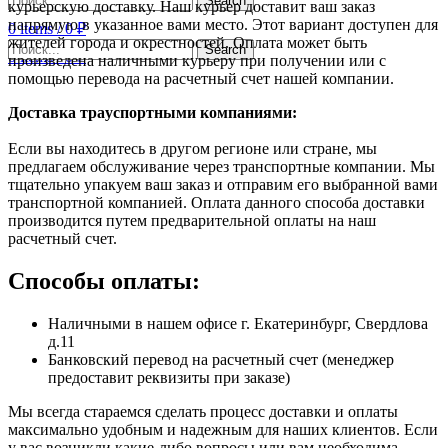
Search
курьерскую доставку. Наш курьер доставит ваш заказ
напрямую в указанное вами место. Этот вариант доступен для
0
items
/
0
₽
жителей города и окрестностей. Оплата может быть
Search
0
items
/
0
₽
произведена наличными курьеру при получении или с
помощью перевода на расчетный счет нашей компании.
Доставка траyспортными компаниями:
Если вы находитесь в другом регионе или стране, мы
предлагаем обслуживание через транспортные компании. Мы
тщательно упакуем ваш заказ и отправим его выбранной вами
транспортной компанией. Оплата данного способа доставки
производится путем предварительной оплаты на наш
расчетный счет.
Способы оплаты:
Наличными в нашем офисе г. Екатеринбург, Свердлова
д.11
Банковский перевод на расчетный счет (менеджер
предоставит реквизиты при заказе)
Мы всегда стараемся сделать процесс доставки и оплаты
максимально удобным и надежным для наших клиентов. Если
у вас возникли какие-либо вопросы или вам необходима