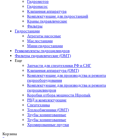
Гидромотор
Гидронасос
Клапанная аппаратура
Комплектующие для гидростанций
Краны гидравлические
Фильтры
Гидростанции
Агрегаты насосные
Маслостанции
Мини-гидростанции
Ремкомплекты гидроцилиндров
Фильтры гидравлические (OMT)
Еще
Запчасти для спецтехники РФ и СНГ
Клапанная аппаратура (OMT)
Комплектующие для производства и ремонта
гидрооборудования
Комплектующие для производства и ремонта
гидроцилиндров
Коробки отбора мощности Hipomak
РВД и комплектующие
Спецтехника
Теплообменники (OMT)
Трубы хонингованные
Трубы хонингованные
Хромированные прутки
Корзина