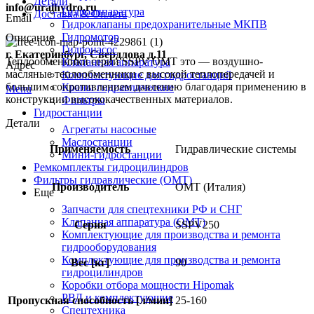
Детали
info@uralhydro.ru
Гидроаппаратура
Доставка & Оплата
Email
Гидроклапаны предохранительные МКПВ
Гидромотор
Описание
Гидронасос
г. Екатеринбург, Свердлова д.11
Теплообменники серии SSPV OMT это — воздушно-
Клапанная аппаратура
Адрес
масляные теплообменники с высокой теплопередачей и
Комплектующие для гидростанций
большим сопротивлением давлению благодаря применению в
Краны гидравлические
Menu
конструкции высококачественных материалов.
Фильтры
Гидростанции
Детали
Агрегаты насосные
Маслостанции
Применяемость
Гидравлические системы
Мини-гидростанции
Ремкомплекты гидроцилиндров
Фильтры гидравлические (OMT)
Производитель
OMT (Италия)
Еще
Запчасти для спецтехники РФ и СНГ
Клапанная аппаратура (OMT)
Серия
SSPV250
Комплектующие для производства и ремонта
гидрооборудования
Комплектующие для производства и ремонта
Вес [кг]
90
гидроцилиндров
Коробки отбора мощности Hipomak
РВД и комплектующие
Пропускная способность [л/мин]
25-160
Спецтехника