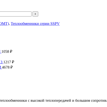
(OMT)
,
Теплообменники серии SSPV
M
1058
₽
 3
1217
₽
M
4678
₽
еплообменники с высокой теплопередачей и большим сопротив