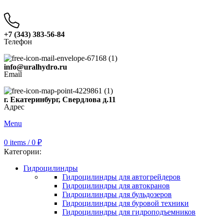
+7 (343) 383-56-84
Телефон
info@uralhydro.ru
Email
г. Екатеринбург, Свердлова д.11
Адрес
Menu
0
items
/
0
₽
Категории:
Гидроцилиндры
Гидроцилиндры для автогрейдеров
Гидроцилиндры для автокранов
Гидроцилиндры для бульдозеров
Гидроцилиндры для буровой техники
Гидроцилиндры для гидроподъемников