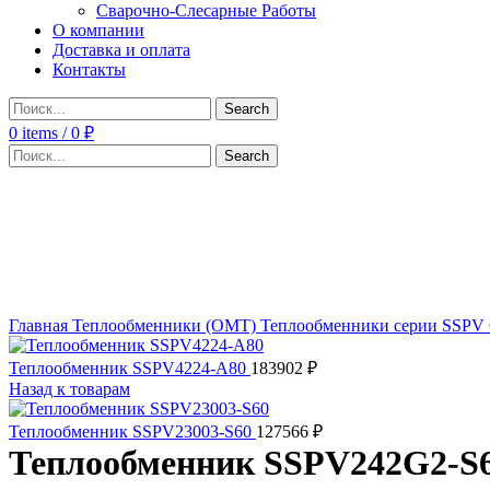
Сварочно-Слесарные Работы
О компании
Доставка и оплата
Контакты
Search
0
items
/
0
₽
Search
Click to enlarge
Главная
Теплообменники (OMT)
Теплообменники серии SSPV
Теплообменник SSPV4224-A80
183902
₽
Назад к товарам
Теплообменник SSPV23003-S60
127566
₽
Теплообменник SSPV242G2-S