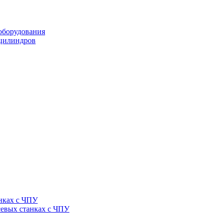
оборудования
оцилиндров
нках с ЧПУ
севых станках с ЧПУ