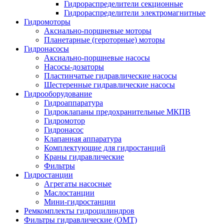
Гидрораспределители секционные
Гидрораспределители электромагнитные
Гидромоторы
Аксиально-поршневые моторы
Планетарные (героторные) моторы
Гидронасосы
Аксиально-поршневые насосы
Насосы-дозаторы
Пластинчатые гидравлические насосы
Шестеренные гидравлические насосы
Гидрооборудование
Гидроаппаратура
Гидроклапаны предохранительные МКПВ
Гидромотор
Гидронасос
Клапанная аппаратура
Комплектующие для гидростанций
Краны гидравлические
Фильтры
Гидростанции
Агрегаты насосные
Маслостанции
Мини-гидростанции
Ремкомплекты гидроцилиндров
Фильтры гидравлические (OMT)