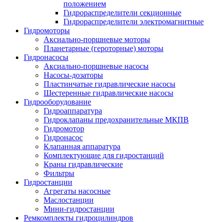
положением
Гидрораспределители секционные
Гидрораспределители электромагнитные
Гидромоторы
Аксиально-поршневые моторы
Планетарные (героторные) моторы
Гидронасосы
Аксиально-поршневые насосы
Насосы-дозаторы
Пластинчатые гидравлические насосы
Шестеренные гидравлические насосы
Гидрооборудование
Гидроаппаратура
Гидроклапаны предохранительные МКПВ
Гидромотор
Гидронасос
Клапанная аппаратура
Комплектующие для гидростанций
Краны гидравлические
Фильтры
Гидростанции
Агрегаты насосные
Маслостанции
Мини-гидростанции
Ремкомплекты гидроцилиндров