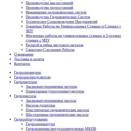
Производство маслостанций
Производство гидростанций
Инжиниринг гидравлических систем
Производство Гидравлических Систем
Техническое Сопровождение Предприятий
Токарные Работы на Универсальных Станках и Станках с
ЧПУ
Фрезерные работы на универсальных станках и 5-осевых
станках с ЧПУ
Раскрой и гибка листового металла
Сварочно-Слесарные Работы
О компании
Доставка и оплата
Контакты
Гидроцилиндры
Гидрораспределители
Гидромоторы
Аксиально-поршневые моторы
Планетарные (героторные) моторы
Гидронасосы
Аксиально-поршневые насосы
Насосы-дозаторы
Пластинчатые гидравлические насосы
Шестеренные гидравлические насосы
Гидрооборудование
Гидроаппаратура
Гидроклапаны предохранительные МКПВ