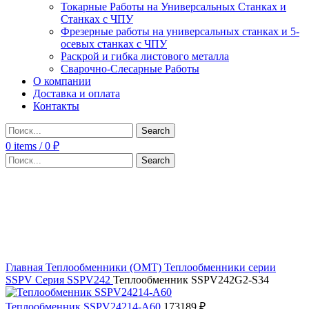
Токарные Работы на Универсальных Станках и
Станках с ЧПУ
Фрезерные работы на универсальных станках и 5-
осевых станках с ЧПУ
Раскрой и гибка листового металла
Сварочно-Слесарные Работы
О компании
Доставка и оплата
Контакты
Search
0
items
/
0
₽
Search
Click to enlarge
Главная
Теплообменники (OMT)
Теплообменники серии
SSPV
Серия SSPV242
Теплообменник SSPV242G2-S34
Теплообменник SSPV24214-A60
173189
₽