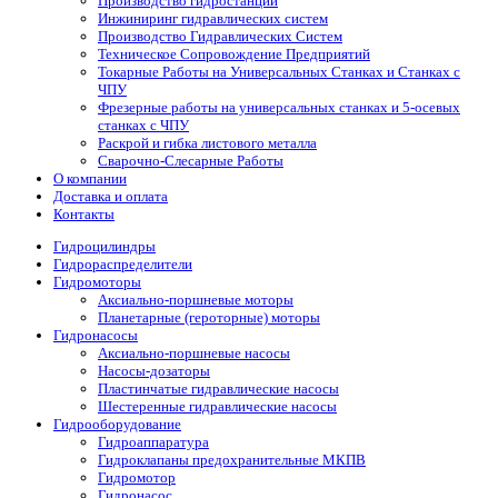
Производство гидростанций
Инжиниринг гидравлических систем
Производство Гидравлических Систем
Техническое Сопровождение Предприятий
Токарные Работы на Универсальных Станках и Станках с
ЧПУ
Фрезерные работы на универсальных станках и 5-осевых
станках с ЧПУ
Раскрой и гибка листового металла
Сварочно-Слесарные Работы
О компании
Доставка и оплата
Контакты
Гидроцилиндры
Гидрораспределители
Гидромоторы
Аксиально-поршневые моторы
Планетарные (героторные) моторы
Гидронасосы
Аксиально-поршневые насосы
Насосы-дозаторы
Пластинчатые гидравлические насосы
Шестеренные гидравлические насосы
Гидрооборудование
Гидроаппаратура
Гидроклапаны предохранительные МКПВ
Гидромотор
Гидронасос