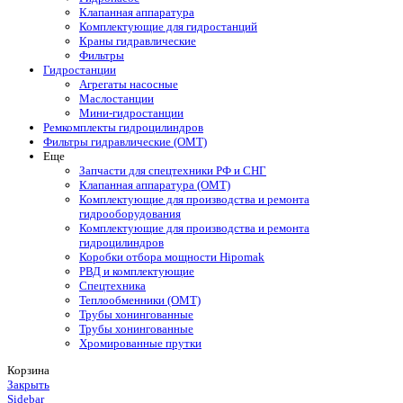
Клапанная аппаратура
Комплектующие для гидростанций
Краны гидравлические
Фильтры
Гидростанции
Агрегаты насосные
Маслостанции
Мини-гидростанции
Ремкомплекты гидроцилиндров
Фильтры гидравлические (OMT)
Еще
Запчасти для спецтехники РФ и СНГ
Клапанная аппаратура (OMT)
Комплектующие для производства и ремонта
гидрооборудования
Комплектующие для производства и ремонта
гидроцилиндров
Коробки отбора мощности Hipomak
РВД и комплектующие
Спецтехника
Теплообменники (OMT)
Трубы хонингованные
Трубы хонингованные
Хромированные прутки
Корзина
Закрыть
Sidebar