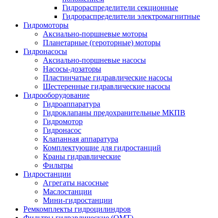
Гидрораспределители секционные
Гидрораспределители электромагнитные
Гидромоторы
Аксиально-поршневые моторы
Планетарные (героторные) моторы
Гидронасосы
Аксиально-поршневые насосы
Насосы-дозаторы
Пластинчатые гидравлические насосы
Шестеренные гидравлические насосы
Гидрооборудование
Гидроаппаратура
Гидроклапаны предохранительные МКПВ
Гидромотор
Гидронасос
Клапанная аппаратура
Комплектующие для гидростанций
Краны гидравлические
Фильтры
Гидростанции
Агрегаты насосные
Маслостанции
Мини-гидростанции
Ремкомплекты гидроцилиндров
Фильтры гидравлические (OMT)