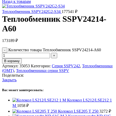
Назад к товарам
Теплообменник SSPV242G2-S34
177541
₽
Теплообменник SSPV24214-
A60
173189
₽
Количество товара Теплообменник SSPV24214-A60
В корзину
Артикул:
35053
Категории:
Серия SSPV242
,
Теплообменники
(OMT)
,
Теплообменники серии SSPV
Поделиться:
Закрыть
Вас может заинтересовать:
Колокол LS212/LSE212 1
M
1058
₽
Колокол LSE205 T 250
3272
₽