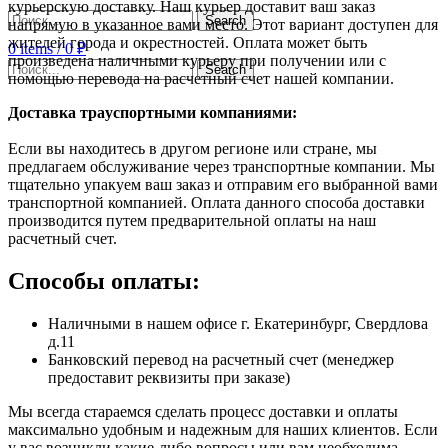
курьерскую доставку. Наш курьер доставит ваш заказ
Search
напрямую в указанное вами место. Этот вариант доступен для
жителей города и окрестностей. Оплата может быть
0
items
/
0
₽
произведена наличными курьеру при получении или с
Search
помощью перевода на расчетный счет нашей компании.
Доставка траyспортными компаниями:
Если вы находитесь в другом регионе или стране, мы
предлагаем обслуживание через транспортные компании. Мы
тщательно упакуем ваш заказ и отправим его выбранной вами
транспортной компанией. Оплата данного способа доставки
производится путем предварительной оплаты на наш
расчетный счет.
Способы оплаты:
Наличными в нашем офисе г. Екатеринбург, Свердлова
д.11
Банковский перевод на расчетный счет (менеджер
предоставит реквизиты при заказе)
Мы всегда стараемся сделать процесс доставки и оплаты
максимально удобным и надежным для наших клиентов. Если
у вас возникли какие-либо вопросы или вам необходима