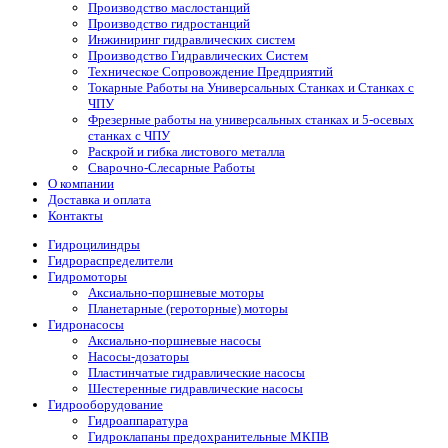
Производство маслостанций
Производство гидростанций
Инжиниринг гидравлических систем
Производство Гидравлических Систем
Техническое Сопровождение Предприятий
Токарные Работы на Универсальных Станках и Станках с
ЧПУ
Фрезерные работы на универсальных станках и 5-осевых
станках с ЧПУ
Раскрой и гибка листового металла
Сварочно-Слесарные Работы
О компании
Доставка и оплата
Контакты
Гидроцилиндры
Гидрораспределители
Гидромоторы
Аксиально-поршневые моторы
Планетарные (героторные) моторы
Гидронасосы
Аксиально-поршневые насосы
Насосы-дозаторы
Пластинчатые гидравлические насосы
Шестеренные гидравлические насосы
Гидрооборудование
Гидроаппаратура
Гидроклапаны предохранительные МКПВ