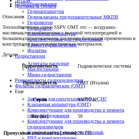
Детали
Гидрооборудование
Доставка & Оплата
Гидроаппаратура
Описание
Гидроклапаны предохранительные МКПВ
Гидромотор
Теплообменники серии SSPV OMT это — воздушно-
Гидронасос
масляные теплообменники с высокой теплопередачей и
Клапанная аппаратура
большим сопротивлением давлению благодаря применению в
Комплектующие для гидростанций
конструкции высококачественных материалов.
Краны гидравлические
Фильтры
Детали
Гидростанции
Агрегаты насосные
Применяемость
Гидравлические системы
Маслостанции
Мини-гидростанции
Ремкомплекты гидроцилиндров
Производитель
OMT (Италия)
Фильтры гидравлические (OMT)
Еще
Запчасти для спецтехники РФ и СНГ
Серия
SSPV242
Клапанная аппаратура (OMT)
Комплектующие для производства и ремонта
гидрооборудования
Вес [кг]
59
Комплектующие для производства и ремонта
гидроцилиндров
Коробки отбора мощности Hipomak
Пропускная способность [л/мин]
28-135
РВД и комплектующие