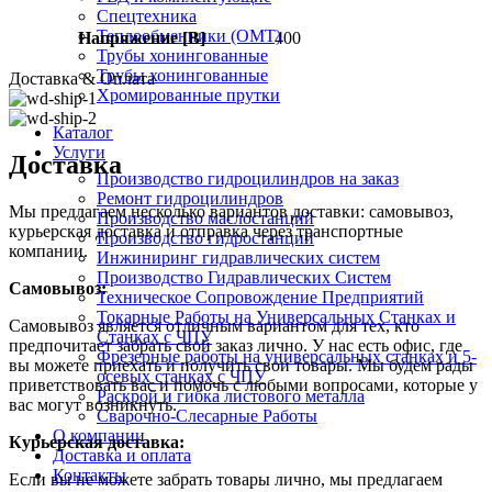
Спецтехника
Теплообменники (OMT)
Напряжение [В]
400
Трубы хонингованные
Трубы хонингованные
Доставка & Оплата
Хромированные прутки
Каталог
Услуги
Доставка
Производство гидроцилиндров на заказ
Ремонт гидроцилиндров
Мы предлагаем несколько вариантов доставки: самовывоз,
Производство маслостанций
курьерская доставка и отправка через транспортные
Производство гидростанций
компании.
Инжиниринг гидравлических систем
Производство Гидравлических Систем
Самовывоз:
Техническое Сопровождение Предприятий
Токарные Работы на Универсальных Станках и
Самовывоз является отличным вариантом для тех, кто
Станках с ЧПУ
предпочитает забрать свой заказ лично. У нас есть офис, где
Фрезерные работы на универсальных станках и 5-
вы можете приехать и получить свои товары. Мы будем рады
осевых станках с ЧПУ
приветствовать вас и помочь с любыми вопросами, которые у
Раскрой и гибка листового металла
вас могут возникнуть.
Сварочно-Слесарные Работы
О компании
Курьерская доставка:
Доставка и оплата
Контакты
Если вы не можете забрать товары лично, мы предлагаем