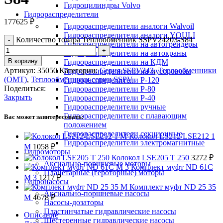
Гидроцилиндры Volvo
Гидрораспределители
177625
₽
Гидрораспределители аналоги Walvoil
Гидрораспределители аналоги YOULI
Количество товара Теплообменник SSPV24203-S84
Гидрораспределители на автогрейдеры
Гидрораспределители на автокраны
В корзину
Гидрораспределители на КДМ
Артикул:
35050
Категории:
Серия SSPV242
,
Теплообменники
Гидрораспределители на мусоровозы
(OMT)
,
Теплообменники серии SSPV
Гидрораспределители Р-120
Поделиться:
Гидрораспределители Р-80
Закрыть
Гидрораспределители Р-40
Гидрораспределители ручные
Гидрораспределители с плавающим
Вас может заинтересовать:
положением
Гидрораспределители секционные
Колокол LS212/LSE212 1
Гидрораспределители электромагнитные
M
1058
₽
Гидромоторы
Колокол LSE205 T 250
3272
₽
Аксиально-поршневые моторы
Комплект муфт ND 61C
Планетарные (героторные) моторы
M 3
1217
₽
Гидронасосы
Комплект муфт ND 25 35
Аксиально-поршневые насосы
M
4678
₽
Насосы-дозаторы
Пластинчатые гидравлические насосы
Описание
Шестеренные гидравлические насосы