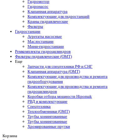
Гидромотор
Гидронасос
Клапанная аппаратура
Комплектующие для гидростанций
Краны гидравлические
Фильтры
Гидростанции
Агрегаты насосные
Маслостанции
Мини-гидростанции
Ремкомплекты гидроцилиндров
Фильтры гидравлические (OMT)
Еще
Запчасти для спецтехники РФ и СНГ
Клапанная аппаратура (OMT)
Комплектующие для производства и ремонта
гидрооборудования
Комплектующие для производства и ремонта
гидроцилиндров
Коробки отбора мощности Hipomak
РВД и комплектующие
Спецтехника
Теплообменники (OMT)
Трубы хонингованные
Трубы хонингованные
Хромированные прутки
Корзина