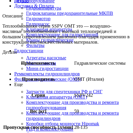
Детали
Гидрооборудование
Доставка & Оплата
Гидроаппаратура
Гидроклапаны предохранительные МКПВ
Описание
Гидромотор
Гидронасос
Теплообменники серии SSPV OMT это — воздушно-
Клапанная аппаратура
масляные теплообменники с высокой теплопередачей и
Комплектующие для гидростанций
большим сопротивлением давлению благодаря применению в
Краны гидравлические
конструкции высококачественных материалов.
Фильтры
Гидростанции
Детали
Агрегаты насосные
Маслостанции
Применяемость
Гидравлические системы
Мини-гидростанции
Ремкомплекты гидроцилиндров
Фильтры гидравлические (OMT)
Производитель
OMT (Италия)
Еще
Запчасти для спецтехники РФ и СНГ
Серия
SSPV242
Клапанная аппаратура (OMT)
Комплектующие для производства и ремонта
гидрооборудования
Вес [кг]
59
Комплектующие для производства и ремонта
гидроцилиндров
Коробки отбора мощности Hipomak
Пропускная способность [л/мин]
28-135
РВД и комплектующие