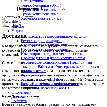
Спецтехника
Теплообменники (OMT)
Напряжение [В]
400
Трубы хонингованные
Трубы хонингованные
Доставка & Оплата
Хромированные прутки
Каталог
Услуги
Доставка
Производство гидроцилиндров на заказ
Ремонт гидроцилиндров
Производство маслостанций
Мы предлагаем несколько вариантов доставки: самовывоз,
Производство гидростанций
курьерская доставка и отправка через транспортные
Инжиниринг гидравлических систем
компании.
Производство Гидравлических Систем
Техническое Сопровождение Предприятий
Самовывоз:
Токарные Работы на Универсальных Станках и
Станках с ЧПУ
Самовывоз является отличным вариантом для тех, кто
Фрезерные работы на универсальных станках и 5-
предпочитает забрать свой заказ лично. У нас есть офис, где
осевых станках с ЧПУ
вы можете приехать и получить свои товары. Мы будем рады
Раскрой и гибка листового металла
приветствовать вас и помочь с любыми вопросами, которые у
Сварочно-Слесарные Работы
вас могут возникнуть.
О компании
Курьерская доставка:
Доставка и оплата
Контакты
Если вы не можете забрать товары лично, мы предлагаем