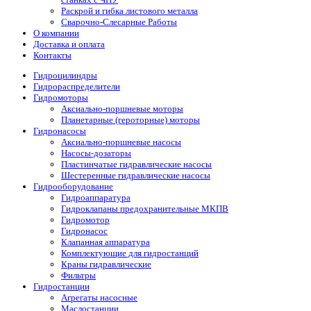
Раскрой и гибка листового металла
Сварочно-Слесарные Работы
О компании
Доставка и оплата
Контакты
Гидроцилиндры
Гидрораспределители
Гидромоторы
Аксиально-поршневые моторы
Планетарные (героторные) моторы
Гидронасосы
Аксиально-поршневые насосы
Насосы-дозаторы
Пластинчатые гидравлические насосы
Шестеренные гидравлические насосы
Гидрооборудование
Гидроаппаратура
Гидроклапаны предохранительные МКПВ
Гидромотор
Гидронасос
Клапанная аппаратура
Комплектующие для гидростанций
Краны гидравлические
Фильтры
Гидростанции
Агрегаты насосные
Маслостанции