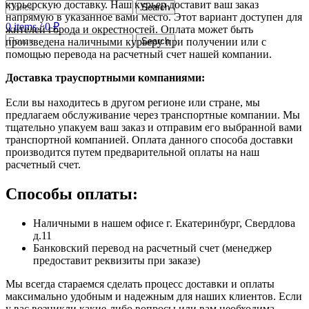
курьерскую доставку. Наш курьер доставит ваш заказ
Search
напрямую в указанное вами место. Этот вариант доступен для
0
items
/
0
₽
жителей города и окрестностей. Оплата может быть
Search
произведена наличными курьеру при получении или с
помощью перевода на расчетный счет нашей компании.
Доставка траyспортными компаниями:
Если вы находитесь в другом регионе или стране, мы
предлагаем обслуживание через транспортные компании. Мы
тщательно упакуем ваш заказ и отправим его выбранной вами
транспортной компанией. Оплата данного способа доставки
производится путем предварительной оплаты на наш
расчетный счет.
Способы оплаты:
Наличными в нашем офисе г. Екатеринбург, Свердлова
д.11
Банковский перевод на расчетный счет (менеджер
предоставит реквизиты при заказе)
Мы всегда стараемся сделать процесс доставки и оплаты
максимально удобным и надежным для наших клиентов. Если
у вас возникли какие-либо вопросы или вам необходима