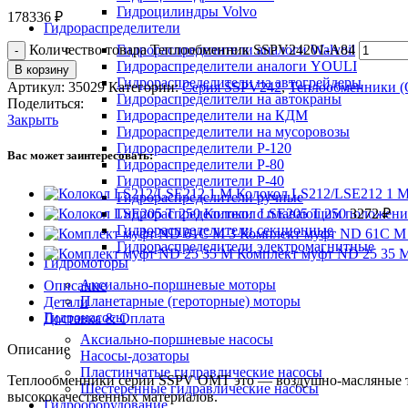
Гидроцилиндры Volvo
178336
₽
Гидрораспределители
Количество товара Теплообменник SSPV24201-A84
Гидрораспределители аналоги Walvoil
Гидрораспределители аналоги YOULI
В корзину
Гидрораспределители на автогрейдеры
Артикул:
35029
Категории:
Серия SSPV242
,
Теплообменники 
Гидрораспределители на автокраны
Поделиться:
Гидрораспределители на КДМ
Закрыть
Гидрораспределители на мусоровозы
Гидрораспределители Р-120
Вас может заинтересовать:
Гидрораспределители Р-80
Гидрораспределители Р-40
Колокол LS212/LSE212 1 
Гидрораспределители ручные
Гидрораспределители с плавающим положен
Колокол LSE205 T 250
3272
₽
Гидрораспределители секционные
Комплект муфт ND 61C M
Гидрораспределители электромагнитные
Комплект муфт ND 25 35 
Гидромоторы
Аксиально-поршневые моторы
Описание
Планетарные (героторные) моторы
Детали
Гидронасосы
Доставка & Оплата
Аксиально-поршневые насосы
Описание
Насосы-дозаторы
Пластинчатые гидравлические насосы
Теплообменники серии SSPV OMT это — воздушно-масляные т
Шестеренные гидравлические насосы
высококачественных материалов.
Гидрооборудование