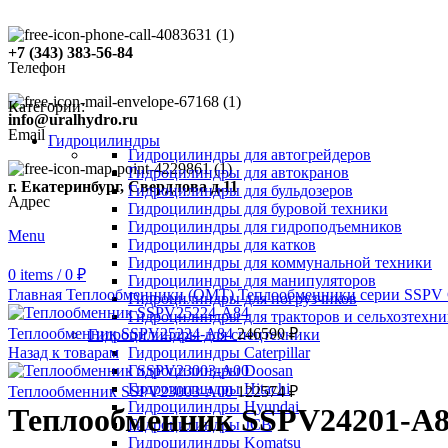
+7 (343) 383-56-84
Телефон
Категории:
info@uralhydro.ru
Email
Гидроцилиндры
Гидроцилиндры для автогрейдеров
Гидроцилиндры для автокранов
г. Екатеринбург, Свердлова д.11
Гидроцилиндры для бульдозеров
Адрес
Гидроцилиндры для буровой техники
Гидроцилиндры для гидроподъемников
Menu
Гидроцилиндры для катков
Гидроцилиндры для коммунальной техники
0
items
/
0
₽
Click to enlarge
Гидроцилиндры для манипуляторов
Главная
Теплообменники (OMT)
Теплообменники серии SSPV
Гидроцилиндры для погрузчиков
Гидроцилиндры для тракторов и сельхозтехн
Теплообменник SSPV25224-A84
246590
₽
Гидроцилиндры для спецтехники
Назад к товарам
Гидроцилиндры Caterpillar
Гидроцилиндры Doosan
Гидроцилиндры Hitachi
Теплообменник SSPV23003-A00
122574
₽
Гидроцилиндры Hyundai
Теплообменник SSPV24201-A
Гидроцилиндры JCB
Гидроцилиндры Komatsu