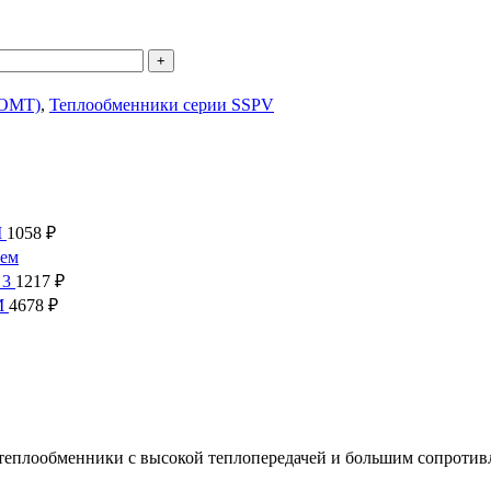
(OMT)
,
Теплообменники серии SSPV
M
1058
₽
ием
 3
1217
₽
M
4678
₽
еплообменники с высокой теплопередачей и большим сопротив