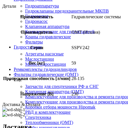
Гидроаппаратура
Детали
Гидроклапаны предохранительные МКПВ
Гидромотор
Применяемость
Гидравлические системы
Гидронасос
Клапанная аппаратура
Комплектующие для гидростанций
Производитель
OMT (Италия)
Краны гидравлические
Фильтры
Гидростанции
Серия
SSPV242
Агрегаты насосные
Маслостанции
Вес [кг]
59
Мини-гидростанции
Ремкомплекты гидроцилиндров
Фильтры гидравлические (OMT)
Пропускная способность [л/мин]
28-135
Еще
Запчасти для спецтехники РФ и СНГ
Клапанная аппаратура (OMT)
Напряжение [В]
230
Комплектующие для производства и ремонта гидро
Комплектующие для производства и ремонта гидр
Доставка & Оплата
Коробки отбора мощности Hipomak
РВД и комплектующие
Спецтехника
Теплообменники (OMT)
Доставка
Трубы хонингованные