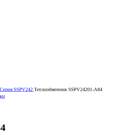
Серия SSPV242
Теплообменник SSPV24201-A84
ики
84