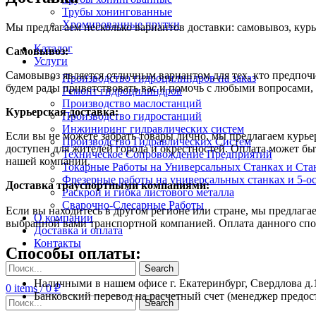
Трубы хонингованные
Хромированные прутки
Мы предлагаем несколько вариантов доставки: самовывоз, курь
Каталог
Самовывоз:
Услуги
Самовывоз является отличным вариантом для тех, кто предпочит
Производство гидроцилиндров на заказ
будем рады приветствовать вас и помочь с любыми вопросами, 
Ремонт гидроцилиндров
Производство маслостанций
Курьерская доставка:
Производство гидростанций
Инжиниринг гидравлических систем
Если вы не можете забрать товары лично, мы предлагаем курье
Производство Гидравлических Систем
доступен для жителей города и окрестностей. Оплата может б
Техническое Сопровождение Предприятий
нашей компании.
Токарные Работы на Универсальных Станках и Ста
Фрезерные работы на универсальных станках и 5-о
Доставка траyспортными компаниями:
Раскрой и гибка листового металла
Сварочно-Слесарные Работы
Если вы находитесь в другом регионе или стране, мы предлаг
О компании
выбранной вами транспортной компанией. Оплата данного спос
Доставка и оплата
Контакты
Способы оплаты:
Search
Наличными в нашем офисе г. Екатеринбург, Свердлова д.
0
items
/
0
₽
Банковский перевод на расчетный счет (менеджер предост
Search