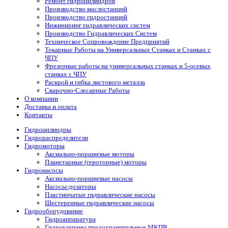
Ремонт гидроцилиндров
Производство маслостанций
Производство гидростанций
Инжиниринг гидравлических систем
Производство Гидравлических Систем
Техническое Сопровождение Предприятий
Токарные Работы на Универсальных Станках и Станках с
ЧПУ
Фрезерные работы на универсальных станках и 5-осевых
станках с ЧПУ
Раскрой и гибка листового металла
Сварочно-Слесарные Работы
О компании
Доставка и оплата
Контакты
Гидроцилиндры
Гидрораспределители
Гидромоторы
Аксиально-поршневые моторы
Планетарные (героторные) моторы
Гидронасосы
Аксиально-поршневые насосы
Насосы-дозаторы
Пластинчатые гидравлические насосы
Шестеренные гидравлические насосы
Гидрооборудование
Гидроаппаратура
Гидроклапаны предохранительные МКПВ