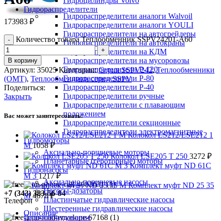
Гидроцилиндры Volvo
Гидрораспределители
Гидрораспределители аналоги Walvoil
173983
₽
Гидрораспределители аналоги YOULI
Гидрораспределители на автогрейдеры
Количество товара Теплообменник SSPV24201-A60
Гидрораспределители на автокраны
Гидрораспределители на КДМ
Гидрораспределители на мусоровозы
В корзину
Гидрораспределители Р-120
Артикул:
35025
Категории:
Серия SSPV242
,
Теплообменники
Гидрораспределители Р-80
(OMT)
,
Теплообменники серии SSPV
Гидрораспределители Р-40
Поделиться:
Гидрораспределители ручные
Закрыть
Гидрораспределители с плавающим
положением
Вас может заинтересовать:
Гидрораспределители секционные
Гидрораспределители электромагнитные
Колокол LS212/LSE212 1
Гидромоторы
M
1058
₽
Аксиально-поршневые моторы
Колокол LSE205 T 250
3272
₽
Планетарные (героторные) моторы
Комплект муфт ND 61C
Гидронасосы
M 3
1217
₽
Аксиально-поршневые насосы
Комплект муфт ND 25 35
Насосы-дозаторы
+7 (343) 383-56-84
M
4678
₽
Пластинчатые гидравлические насосы
Телефон
Шестеренные гидравлические насосы
Описание
Гидрооборудование