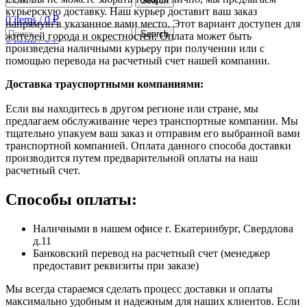
Search
курьерскую доставку. Наш курьер доставит ваш заказ
0
items
/
0
₽
напрямую в указанное вами место. Этот вариант доступен для
Search
жителей города и окрестностей. Оплата может быть
0
items
/
0
₽
произведена наличными курьеру при получении или с
помощью перевода на расчетный счет нашей компании.
Доставка траyспортными компаниями:
Если вы находитесь в другом регионе или стране, мы
предлагаем обслуживание через транспортные компании. Мы
тщательно упакуем ваш заказ и отправим его выбранной вами
транспортной компанией. Оплата данного способа доставки
производится путем предварительной оплаты на наш
расчетный счет.
Способы оплаты:
Наличными в нашем офисе г. Екатеринбург, Свердлова
д.11
Банковский перевод на расчетный счет (менеджер
предоставит реквизиты при заказе)
Мы всегда стараемся сделать процесс доставки и оплаты
максимально удобным и надежным для наших клиентов. Если