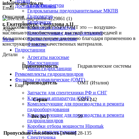
Детали
info@uralhydro.ru
Гидроаппаратура
Доставка & Оплата
Email
Гидроклапаны предохранительные МКПВ
Гидромотор
Описание
Гидронасос
г. Екатеринбург, Свердлова д.11
Теплообменники серии SSPV OMT это — воздушно-
Клапанная аппаратура
Адрес
масляные теплообменники с высокой теплопередачей и
Комплектующие для гидростанций
большим сопротивлением давлению благодаря применению в
Краны гидравлические
Menu
конструкции высококачественных материалов.
Фильтры
Гидростанции
Детали
Агрегаты насосные
Маслостанции
Применяемость
Гидравлические системы
Мини-гидростанции
Ремкомплекты гидроцилиндров
Фильтры гидравлические (OMT)
Производитель
OMT (Италия)
Еще
Запчасти для спецтехники РФ и СНГ
Клапанная аппаратура (OMT)
Серия
SSPV242
Комплектующие для производства и ремонта
гидрооборудования
Комплектующие для производства и ремонта
Вес [кг]
59
гидроцилиндров
Коробки отбора мощности Hipomak
РВД и комплектующие
Пропускная способность [л/мин]
28-135
Спецтехника