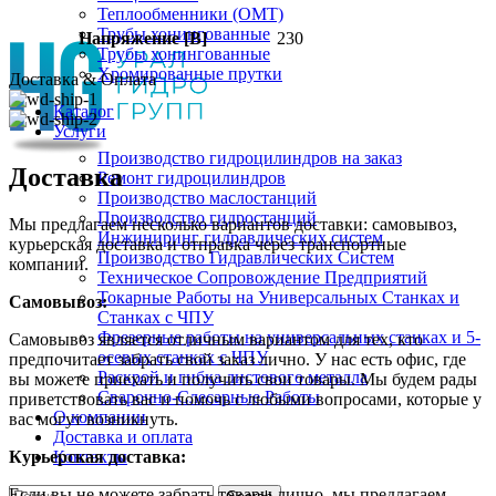
Теплообменники (OMT)
Трубы хонингованные
Напряжение [В]
230
Трубы хонингованные
Хромированные прутки
Доставка & Оплата
Каталог
Услуги
Производство гидроцилиндров на заказ
Доставка
Ремонт гидроцилиндров
Производство маслостанций
Производство гидростанций
Мы предлагаем несколько вариантов доставки: самовывоз,
Инжиниринг гидравлических систем
курьерская доставка и отправка через транспортные
Производство Гидравлических Систем
компании.
Техническое Сопровождение Предприятий
Токарные Работы на Универсальных Станках и
Самовывоз:
Станках с ЧПУ
Фрезерные работы на универсальных станках и 5-
Самовывоз является отличным вариантом для тех, кто
осевых станках с ЧПУ
предпочитает забрать свой заказ лично. У нас есть офис, где
Раскрой и гибка листового металла
вы можете приехать и получить свои товары. Мы будем рады
Сварочно-Слесарные Работы
приветствовать вас и помочь с любыми вопросами, которые у
О компании
вас могут возникнуть.
Доставка и оплата
Контакты
Курьерская доставка:
Если вы не можете забрать товары лично, мы предлагаем