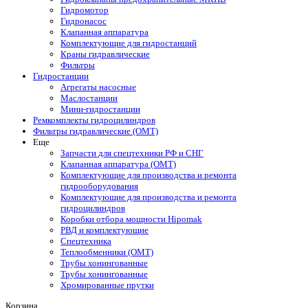
Гидромотор
Гидронасос
Клапанная аппаратура
Комплектующие для гидростанций
Краны гидравлические
Фильтры
Гидростанции
Агрегаты насосные
Маслостанции
Мини-гидростанции
Ремкомплекты гидроцилиндров
Фильтры гидравлические (OMT)
Еще
Запчасти для спецтехники РФ и СНГ
Клапанная аппаратура (OMT)
Комплектующие для производства и ремонта
гидрооборудования
Комплектующие для производства и ремонта
гидроцилиндров
Коробки отбора мощности Hipomak
РВД и комплектующие
Спецтехника
Теплообменники (OMT)
Трубы хонингованные
Трубы хонингованные
Хромированные прутки
Корзина