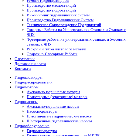
Ремонт гидроцилиндров
Производство маслостанций
Производство гидростанций
Инжиниринг гидравлических систем
Производство Гидравлических Систем
Техническое Сопровождение Предприятий
Токарные Работы на Универсальных Станках и Станках с
ЧПУ
Фрезерные работы на универсальных станках и 5-осевых
станках с ЧПУ
Раскрой и гибка листового металла
Сварочно-Слесарные Работы
О компании
Доставка и оплата
Контакты
Гидроцилиндры
Гидрораспределители
Гидромоторы
Аксиально-поршневые моторы
Планетарные (героторные) моторы
Гидронасосы
Аксиально-поршневые насосы
Насосы-дозаторы
Пластинчатые гидравлические насосы
Шестеренные гидравлические насосы
Гидрооборудование
Гидроаппаратура
Гидроклапаны предохранительные МКПВ