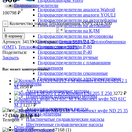
Гидроцилиндры Volvo
Гидрораспределители
Гидрораспределители аналоги Walvoil
100798
₽
Гидрораспределители аналоги YOULI
Гидрораспределители на автогрейдеры
Количество товара Теплообменник SSPV2414-S00
Гидрораспределители на автокраны
Гидрораспределители на КДМ
Гидрораспределители на мусоровозы
В корзину
Гидрораспределители Р-120
Артикул:
34135
Категории:
Серия SSPV24
,
Теплообменники
Гидрораспределители Р-80
(OMT)
,
Теплообменники серии SSPV
Гидрораспределители Р-40
Поделиться:
Гидрораспределители ручные
Закрыть
Гидрораспределители с плавающим
положением
Вас может заинтересовать:
Гидрораспределители секционные
Гидрораспределители электромагнитные
Колокол LS212/LSE212 1
Гидромоторы
M
1058
₽
Аксиально-поршневые моторы
Колокол LSE205 T 250
3272
₽
Планетарные (героторные) моторы
Комплект муфт ND 61C
Гидронасосы
M 3
1217
₽
Аксиально-поршневые насосы
Комплект муфт ND 25 35
Насосы-дозаторы
+7 (343) 383-56-84
M
4678
₽
Пластинчатые гидравлические насосы
Телефон
Шестеренные гидравлические насосы
Описание
Гидрооборудование