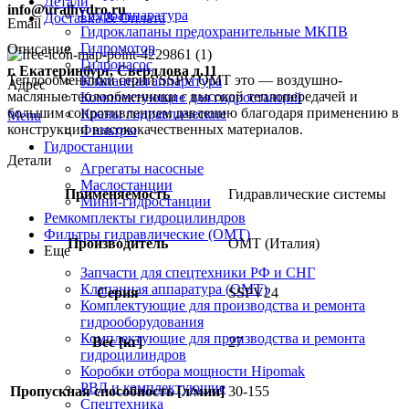
Детали
info@uralhydro.ru
Гидроаппаратура
Доставка & Оплата
Email
Гидроклапаны предохранительные МКПВ
Гидромотор
Описание
Гидронасос
г. Екатеринбург, Свердлова д.11
Теплообменники серии SSPV OMT это — воздушно-
Клапанная аппаратура
Адрес
масляные теплообменники с высокой теплопередачей и
Комплектующие для гидростанций
большим сопротивлением давлению благодаря применению в
Краны гидравлические
Menu
конструкции высококачественных материалов.
Фильтры
Гидростанции
Детали
Агрегаты насосные
Маслостанции
Применяемость
Гидравлические системы
Мини-гидростанции
Ремкомплекты гидроцилиндров
Фильтры гидравлические (OMT)
Производитель
OMT (Италия)
Еще
Запчасти для спецтехники РФ и СНГ
Клапанная аппаратура (OMT)
Серия
SSPV24
Комплектующие для производства и ремонта
гидрооборудования
Комплектующие для производства и ремонта
Вес [кг]
27
гидроцилиндров
Коробки отбора мощности Hipomak
РВД и комплектующие
Пропускная способность [л/мин]
30-155
Спецтехника