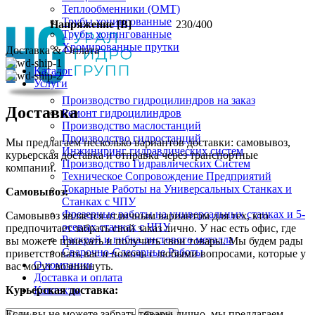
Теплообменники (OMT)
Трубы хонингованные
Напряжение [В]
230/400
Трубы хонингованные
Хромированные прутки
Доставка & Оплата
Каталог
Услуги
Производство гидроцилиндров на заказ
Доставка
Ремонт гидроцилиндров
Производство маслостанций
Производство гидростанций
Мы предлагаем несколько вариантов доставки: самовывоз,
Инжиниринг гидравлических систем
курьерская доставка и отправка через транспортные
Производство Гидравлических Систем
компании.
Техническое Сопровождение Предприятий
Токарные Работы на Универсальных Станках и
Самовывоз:
Станках с ЧПУ
Фрезерные работы на универсальных станках и 5-
Самовывоз является отличным вариантом для тех, кто
осевых станках с ЧПУ
предпочитает забрать свой заказ лично. У нас есть офис, где
Раскрой и гибка листового металла
вы можете приехать и получить свои товары. Мы будем рады
Сварочно-Слесарные Работы
приветствовать вас и помочь с любыми вопросами, которые у
О компании
вас могут возникнуть.
Доставка и оплата
Контакты
Курьерская доставка:
Если вы не можете забрать товары лично, мы предлагаем