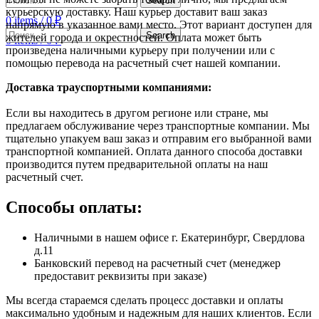
Search
курьерскую доставку. Наш курьер доставит ваш заказ
0
items
/
0
₽
напрямую в указанное вами место. Этот вариант доступен для
Search
жителей города и окрестностей. Оплата может быть
0
items
/
0
₽
произведена наличными курьеру при получении или с
помощью перевода на расчетный счет нашей компании.
Доставка траyспортными компаниями:
Если вы находитесь в другом регионе или стране, мы
предлагаем обслуживание через транспортные компании. Мы
тщательно упакуем ваш заказ и отправим его выбранной вами
транспортной компанией. Оплата данного способа доставки
производится путем предварительной оплаты на наш
расчетный счет.
Способы оплаты:
Наличными в нашем офисе г. Екатеринбург, Свердлова
д.11
Банковский перевод на расчетный счет (менеджер
предоставит реквизиты при заказе)
Мы всегда стараемся сделать процесс доставки и оплаты
максимально удобным и надежным для наших клиентов. Если