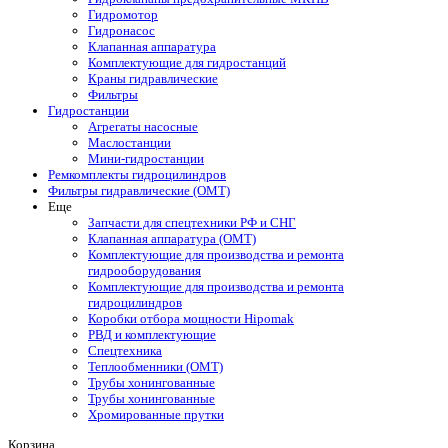
Гидромотор
Гидронасос
Клапанная аппаратура
Комплектующие для гидростанций
Краны гидравлические
Фильтры
Гидростанции
Агрегаты насосные
Маслостанции
Мини-гидростанции
Ремкомплекты гидроцилиндров
Фильтры гидравлические (OMT)
Еще
Запчасти для спецтехники РФ и СНГ
Клапанная аппаратура (OMT)
Комплектующие для производства и ремонта
гидрооборудования
Комплектующие для производства и ремонта
гидроцилиндров
Коробки отбора мощности Hipomak
РВД и комплектующие
Спецтехника
Теплообменники (OMT)
Трубы хонингованные
Трубы хонингованные
Хромированные прутки
Корзина