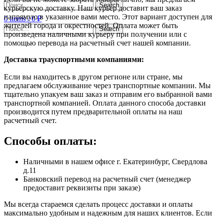
Search
курьерскую доставку. Наш курьер доставит ваш заказ
напрямую в указанное вами место. Этот вариант доступен для
0
items
/
0
₽
жителей города и окрестностей. Оплата может быть
Search
произведена наличными курьеру при получении или с
помощью перевода на расчетный счет нашей компании.
Доставка траyспортными компаниями:
Если вы находитесь в другом регионе или стране, мы
предлагаем обслуживание через транспортные компании. Мы
тщательно упакуем ваш заказ и отправим его выбранной вами
транспортной компанией. Оплата данного способа доставки
производится путем предварительной оплаты на наш
расчетный счет.
Способы оплаты:
Наличными в нашем офисе г. Екатеринбург, Свердлова
д.11
Банковский перевод на расчетный счет (менеджер
предоставит реквизиты при заказе)
Мы всегда стараемся сделать процесс доставки и оплаты
максимально удобным и надежным для наших клиентов. Если