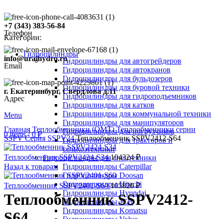
+7 (343) 383-56-84
Телефон
Категории:
Гидроцилиндры
info@uralhydro.ru
Гидроцилиндры для автогрейдеров
Email
Гидроцилиндры для автокранов
Гидроцилиндры для бульдозеров
Гидроцилиндры для буровой техники
г. Екатеринбург, Свердлова д.11
Гидроцилиндры для гидроподъемников
Адрес
Гидроцилиндры для катков
Гидроцилиндры для коммунальной техники
Menu
Click to enlarge
Гидроцилиндры для манипуляторов
Главная
Теплообменники (OMT)
Теплообменники серии
Гидроцилиндры для погрузчиков
0
items
/
0
₽
SSPV
Серия SSPV24
Теплообменник SSPV2412-S64
Гидроцилиндры для тракторов и
сельхозтехники
Теплообменник SSPV2424-S34
104324
₽
Гидроцилиндры для спецтехники
Назад к товарам
Гидроцилиндры Caterpillar
Гидроцилиндры Doosan
Гидроцилиндры Hitachi
Теплообменник SSPV2401-S60
105820
₽
Гидроцилиндры Hyundai
Теплообменник SSPV2412-
Гидроцилиндры JCB
Гидроцилиндры Komatsu
S64