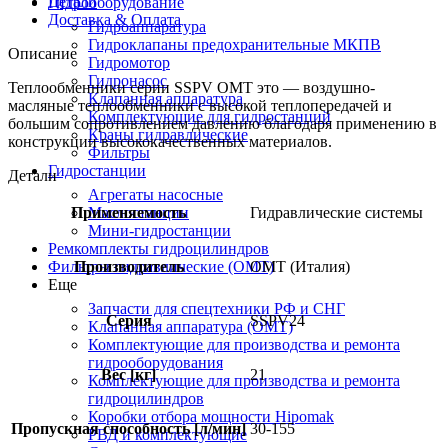
Детали
Гидрооборудование
Доставка & Оплата
Гидроаппаратура
Гидроклапаны предохранительные МКПВ
Описание
Гидромотор
Гидронасос
Теплообменники серии SSPV OMT это — воздушно-
Клапанная аппаратура
масляные теплообменники с высокой теплопередачей и
Комплектующие для гидростанций
большим сопротивлением давлению благодаря применению в
Краны гидравлические
конструкции высококачественных материалов.
Фильтры
Гидростанции
Детали
Агрегаты насосные
Маслостанции
Применяемость
Гидравлические системы
Мини-гидростанции
Ремкомплекты гидроцилиндров
Фильтры гидравлические (OMT)
Производитель
OMT (Италия)
Еще
Запчасти для спецтехники РФ и СНГ
Серия
SSPV24
Клапанная аппаратура (OMT)
Комплектующие для производства и ремонта
гидрооборудования
Вес [кг]
21
Комплектующие для производства и ремонта
гидроцилиндров
Коробки отбора мощности Hipomak
Пропускная способность [л/мин]
30-155
РВД и комплектующие