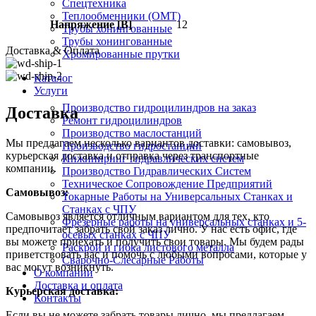
Спецтехника
Теплообменники (OMT)
Напряжение [В]
12
Трубы хонингованные
Трубы хонингованные
Доставка & Оплата
Хромированные прутки
Каталог
Услуги
Производство гидроцилиндров на заказ
Доставка
Ремонт гидроцилиндров
Производство маслостанций
Мы предлагаем несколько вариантов доставки: самовывоз,
Производство гидростанций
курьерская доставка и отправка через транспортные
Инжиниринг гидравлических систем
компании.
Производство Гидравлических Систем
Техническое Сопровождение Предприятий
Самовывоз:
Токарные Работы на Универсальных Станках и
Станках с ЧПУ
Самовывоз является отличным вариантом для тех, кто
Фрезерные работы на универсальных станках и 5-
предпочитает забрать свой заказ лично. У нас есть офис, где
осевых станках с ЧПУ
вы можете приехать и получить свои товары. Мы будем рады
Раскрой и гибка листового металла
приветствовать вас и помочь с любыми вопросами, которые у
Сварочно-Слесарные Работы
вас могут возникнуть.
О компании
Доставка и оплата
Курьерская доставка:
Контакты
Если вы не можете забрать товары лично, мы предлагаем