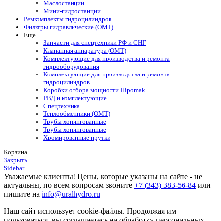
Маслостанции
Мини-гидростанции
Ремкомплекты гидроцилиндров
Фильтры гидравлические (OMT)
Еще
Запчасти для спецтехники РФ и СНГ
Клапанная аппаратура (OMT)
Комплектующие для производства и ремонта
гидрооборудования
Комплектующие для производства и ремонта
гидроцилиндров
Коробки отбора мощности Hipomak
РВД и комплектующие
Спецтехника
Теплообменники (OMT)
Трубы хонингованные
Трубы хонингованные
Хромированные прутки
Корзина
Закрыть
Sidebar
Уважаемые клиенты! Цены, которые указаны на сайте - не
актуальны, по всем вопросам звоните
+7 (343) 383-56-84
или
пишите на
info@uralhydro.ru
Наш сайт использует cookie-файлы. Продолжая им
пользоваться, вы соглашаетесь на обработку персональных