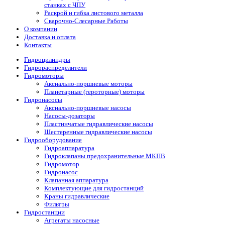
станках с ЧПУ
Раскрой и гибка листового металла
Сварочно-Слесарные Работы
О компании
Доставка и оплата
Контакты
Гидроцилиндры
Гидрораспределители
Гидромоторы
Аксиально-поршневые моторы
Планетарные (героторные) моторы
Гидронасосы
Аксиально-поршневые насосы
Насосы-дозаторы
Пластинчатые гидравлические насосы
Шестеренные гидравлические насосы
Гидрооборудование
Гидроаппаратура
Гидроклапаны предохранительные МКПВ
Гидромотор
Гидронасос
Клапанная аппаратура
Комплектующие для гидростанций
Краны гидравлические
Фильтры
Гидростанции
Агрегаты насосные