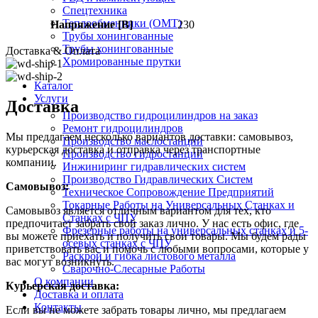
Спецтехника
Теплообменники (OMT)
Напряжение [В]
230
Трубы хонингованные
Трубы хонингованные
Доставка & Оплата
Хромированные прутки
Каталог
Услуги
Доставка
Производство гидроцилиндров на заказ
Ремонт гидроцилиндров
Мы предлагаем несколько вариантов доставки: самовывоз,
Производство маслостанций
курьерская доставка и отправка через транспортные
Производство гидростанций
компании.
Инжиниринг гидравлических систем
Производство Гидравлических Систем
Самовывоз:
Техническое Сопровождение Предприятий
Токарные Работы на Универсальных Станках и
Самовывоз является отличным вариантом для тех, кто
Станках с ЧПУ
предпочитает забрать свой заказ лично. У нас есть офис, где
Фрезерные работы на универсальных станках и 5-
вы можете приехать и получить свои товары. Мы будем рады
осевых станках с ЧПУ
приветствовать вас и помочь с любыми вопросами, которые у
Раскрой и гибка листового металла
вас могут возникнуть.
Сварочно-Слесарные Работы
О компании
Курьерская доставка:
Доставка и оплата
Контакты
Если вы не можете забрать товары лично, мы предлагаем