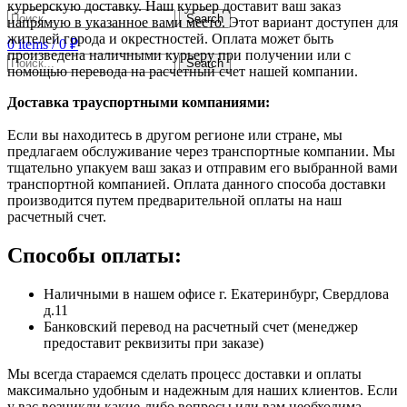
курьерскую доставку. Наш курьер доставит ваш заказ
Search
напрямую в указанное вами место. Этот вариант доступен для
жителей города и окрестностей. Оплата может быть
0
items
/
0
₽
произведена наличными курьеру при получении или с
Search
помощью перевода на расчетный счет нашей компании.
Доставка траyспортными компаниями:
Если вы находитесь в другом регионе или стране, мы
предлагаем обслуживание через транспортные компании. Мы
тщательно упакуем ваш заказ и отправим его выбранной вами
транспортной компанией. Оплата данного способа доставки
производится путем предварительной оплаты на наш
расчетный счет.
Способы оплаты:
Наличными в нашем офисе г. Екатеринбург, Свердлова
д.11
Банковский перевод на расчетный счет (менеджер
предоставит реквизиты при заказе)
Мы всегда стараемся сделать процесс доставки и оплаты
максимально удобным и надежным для наших клиентов. Если
у вас возникли какие-либо вопросы или вам необходима