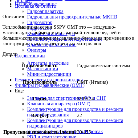
Детали
Гидрооборудование
Доставка & Оплата
Гидроаппаратура
Описание
Гидроклапаны предохранительные МКПВ
Гидромотор
Теплообменники серии SSPV OMT это — воздушно-
Гидронасос
масляные теплообменники с высокой теплопередачей и
Клапанная аппаратура
большим сопротивлением давлению благодаря применению в
Комплектующие для гидростанций
конструкции высококачественных материалов.
Краны гидравлические
Фильтры
Детали
Гидростанции
Агрегаты насосные
Применяемость
Гидравлические системы
Маслостанции
Мини-гидростанции
Ремкомплекты гидроцилиндров
Производитель
OMT (Италия)
Фильтры гидравлические (OMT)
Еще
Запчасти для спецтехники РФ и СНГ
Серия
SSPV24
Клапанная аппаратура (OMT)
Комплектующие для производства и ремонта
гидрооборудования
Вес [кг]
22
Комплектующие для производства и ремонта
гидроцилиндров
Коробки отбора мощности Hipomak
Пропускная способность [л/мин]
30-155
РВД и комплектующие