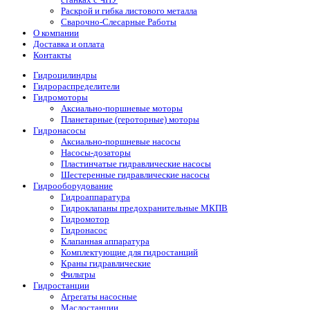
Раскрой и гибка листового металла
Сварочно-Слесарные Работы
О компании
Доставка и оплата
Контакты
Гидроцилиндры
Гидрораспределители
Гидромоторы
Аксиально-поршневые моторы
Планетарные (героторные) моторы
Гидронасосы
Аксиально-поршневые насосы
Насосы-дозаторы
Пластинчатые гидравлические насосы
Шестеренные гидравлические насосы
Гидрооборудование
Гидроаппаратура
Гидроклапаны предохранительные МКПВ
Гидромотор
Гидронасос
Клапанная аппаратура
Комплектующие для гидростанций
Краны гидравлические
Фильтры
Гидростанции
Агрегаты насосные
Маслостанции