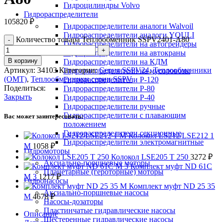
Гидроцилиндры Volvo
Гидрораспределители
105820
₽
Гидрораспределители аналоги Walvoil
Гидрораспределители аналоги YOULI
Количество товара Теплообменник SSPV2401-A80
Гидрораспределители на автогрейдеры
Гидрораспределители на автокраны
В корзину
Гидрораспределители на КДМ
Артикул:
34103
Категории:
Серия SSPV24
,
Теплообменники
Гидрораспределители на мусоровозы
(OMT)
,
Теплообменники серии SSPV
Гидрораспределители Р-120
Поделиться:
Гидрораспределители Р-80
Закрыть
Гидрораспределители Р-40
Гидрораспределители ручные
Гидрораспределители с плавающим
Вас может заинтересовать:
положением
Гидрораспределители секционные
Колокол LS212/LSE212 1
Гидрораспределители электромагнитные
M
1058
₽
Гидромоторы
Колокол LSE205 T 250
3272
₽
Аксиально-поршневые моторы
Комплект муфт ND 61C
Планетарные (героторные) моторы
M 3
1217
₽
Гидронасосы
Комплект муфт ND 25 35
Аксиально-поршневые насосы
M
4678
₽
Насосы-дозаторы
Пластинчатые гидравлические насосы
Описание
Шестеренные гидравлические насосы