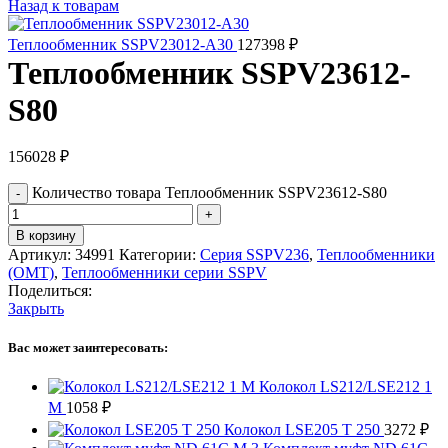
Назад к товарам
Теплообменник SSPV23012-A30
127398
₽
Теплообменник SSPV23612-
S80
156028
₽
Количество товара Теплообменник SSPV23612-S80
В корзину
Артикул:
34991
Категории:
Серия SSPV236
,
Теплообменники
(OMT)
,
Теплообменники серии SSPV
Поделиться:
Закрыть
Вас может заинтересовать:
Колокол LS212/LSE212 1
M
1058
₽
Колокол LSE205 T 250
3272
₽