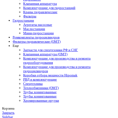
Клапанная аппаратура
Комплектующие для гидростанций
Краны гидравлические
Фильтры
Гидростанции
Агрегаты насосные
Маслостанции
Мини-гидростанции
Ремкомплекты гидроцилиндров
Фильтры гидравлические (OMT)
Еще
Запчасти для спецтехники РФ и СНГ
Клапанная аппаратура (OMT)
Комплектующие для производства и ремонта
гидрооборудования
Комплектующие для производства и ремонта
гидроцилиндров
Коробки отбора мощности Hipomak
РВД и комплектующие
Спецтехника
Теплообменники (OMT)
Трубы хонингованные
Трубы хонингованные
Хромированные прутки
Корзина
Закрыть
Sidebar