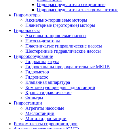
Гидрораспределители секционные
Гидрораспределители электромагнитные
Гидромоторы
Аксиально-поршневые моторы
Планетарные (героторные) моторы
Гидронасосы
Аксиально-поршневые насосы
Насосы-дозаторы
Пластинчатые гидравлические насосы
Шестеренные гидравлические насосы
Гидрооборудование
Гидроаппаратура
Гидроклапаны предохранительные МКПВ
Гидромотор
Гидронасос
Клапанная аппаратура
Комплектующие для гидростанций
Краны гидравлические
Фильтры
Гидростанции
Агрегаты насосные
Маслостанции
Мини-гидростанции
Ремкомплекты гидроцилиндров
Фильтры гидравлические (OMT)