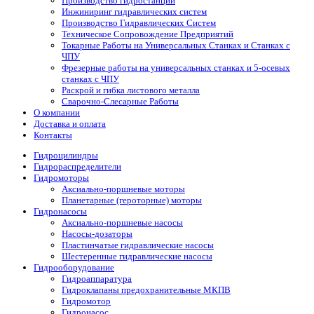
Производство гидростанций
Инжиниринг гидравлических систем
Производство Гидравлических Систем
Техническое Сопровождение Предприятий
Токарные Работы на Универсальных Станках и Станках с
ЧПУ
Фрезерные работы на универсальных станках и 5-осевых
станках с ЧПУ
Раскрой и гибка листового металла
Сварочно-Слесарные Работы
О компании
Доставка и оплата
Контакты
Гидроцилиндры
Гидрораспределители
Гидромоторы
Аксиально-поршневые моторы
Планетарные (героторные) моторы
Гидронасосы
Аксиально-поршневые насосы
Насосы-дозаторы
Пластинчатые гидравлические насосы
Шестеренные гидравлические насосы
Гидрооборудование
Гидроаппаратура
Гидроклапаны предохранительные МКПВ
Гидромотор
Гидронасос