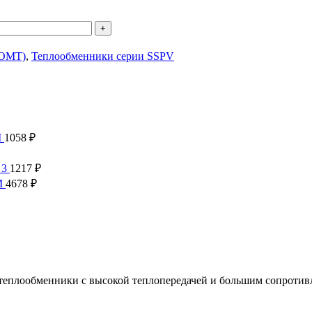
(OMT)
,
Теплообменники серии SSPV
M
1058
₽
 3
1217
₽
M
4678
₽
еплообменники с высокой теплопередачей и большим сопротив