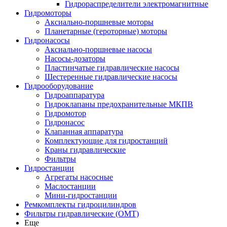
Гидрораспределители электромагнитные
Гидромоторы
Аксиально-поршневые моторы
Планетарные (героторные) моторы
Гидронасосы
Аксиально-поршневые насосы
Насосы-дозаторы
Пластинчатые гидравлические насосы
Шестеренные гидравлические насосы
Гидрооборудование
Гидроаппаратура
Гидроклапаны предохранительные МКПВ
Гидромотор
Гидронасос
Клапанная аппаратура
Комплектующие для гидростанций
Краны гидравлические
Фильтры
Гидростанции
Агрегаты насосные
Маслостанции
Мини-гидростанции
Ремкомплекты гидроцилиндров
Фильтры гидравлические (OMT)
Еще