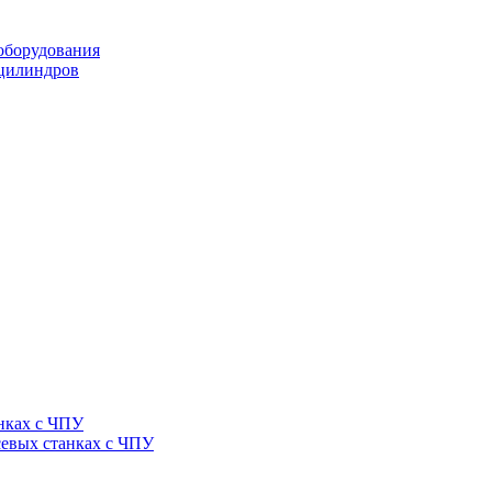
оборудования
оцилиндров
нках с ЧПУ
севых станках с ЧПУ