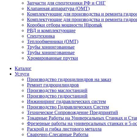
Запчасти для спецтехники РФ и СНГ
Клапанная аппаратура (OMT)
Комплектующие для производства и ремонта гидро
Комплектующие для производства и ремонта гидр
Коробки отбора мощности Hipomak
РВД и комплектующие
Спецтехника
Теплообменники (OMT)
Трубы хонингованные
Трубы хонингованные
Хромированные прутки
Каталог
Услуги
Производство гидроцилиндров на заказ
Ремонт гидроцилиндров
Производство маслостанций
Производство гидростанций
Инжиниринг гидравлических систем
Производство Гидравлических Систем
Техническое Сопровождение Предприятий
Токарные Работы на Универсальных Станках и Ста
Фрезерные работы на универсальных станках и 5-о
Раскрой и гибка листового металла
Сварочно-Слесарные Работы