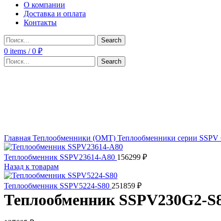
О компании
Доставка и оплата
Контакты
Search
0
items
/
0
₽
Search
Click to enlarge
Главная
Теплообменники (OMT)
Теплообменники серии SSPV
Теплообменник SSPV23614-A80
156299
₽
Назад к товарам
Теплообменник SSPV5224-S80
251859
₽
Теплообменник SSPV230G2-S