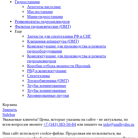
Гидростанции
Агрегаты насосные
Маслостанции
Мини-гидростанции
Ремкомплекты гидроцилиндров
Фильтры гидравлические (OMT)
Еще
Запчасти для спецтехники РФ и СНГ
Клапанная аппаратура (OMT)
Комплектующие для производства и ремонта
гидрооборудования
Комплектующие для производства и ремонта
гидроцилиндров
Коробки отбора мощности Hipomak
РВД и комплектующие
Спецтехника
Теплообменники (OMT)
Трубы хонингованные
Трубы хонингованные
Хромированные прутки
Корзина
Закрыть
Sidebar
Уважаемые клиенты! Цены, которые указаны на сайте - не актуальны, по
всем вопросам звоните
+7 (343) 383-56-84
или пишите на
info@uralhydro.ru
Наш сайт использует cookie-файлы. Продолжая им пользоваться, вы