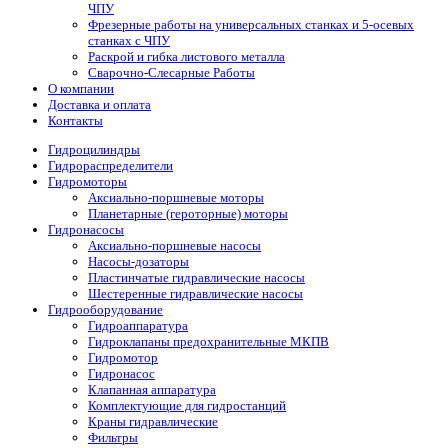
ЧПУ
Фрезерные работы на универсальных станках и 5-осевых
станках с ЧПУ
Раскрой и гибка листового металла
Сварочно-Слесарные Работы
О компании
Доставка и оплата
Контакты
Гидроцилиндры
Гидрораспределители
Гидромоторы
Аксиально-поршневые моторы
Планетарные (героторные) моторы
Гидронасосы
Аксиально-поршневые насосы
Насосы-дозаторы
Пластинчатые гидравлические насосы
Шестеренные гидравлические насосы
Гидрооборудование
Гидроаппаратура
Гидроклапаны предохранительные МКПВ
Гидромотор
Гидронасос
Клапанная аппаратура
Комплектующие для гидростанций
Краны гидравлические
Фильтры