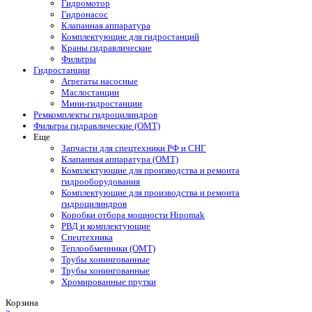
Гидромотор
Гидронасос
Клапанная аппаратура
Комплектующие для гидростанций
Краны гидравлические
Фильтры
Гидростанции
Агрегаты насосные
Маслостанции
Мини-гидростанции
Ремкомплекты гидроцилиндров
Фильтры гидравлические (OMT)
Еще
Запчасти для спецтехники РФ и СНГ
Клапанная аппаратура (OMT)
Комплектующие для производства и ремонта
гидрооборудования
Комплектующие для производства и ремонта
гидроцилиндров
Коробки отбора мощности Hipomak
РВД и комплектующие
Спецтехника
Теплообменники (OMT)
Трубы хонингованные
Трубы хонингованные
Хромированные прутки
Корзина