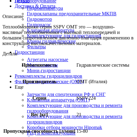
Детали
Гидрооборудование
Доставка & Оплата
Гидроаппаратура
Гидроклапаны предохранительные МКПВ
Описание
Гидромотор
Гидронасос
Теплообменники серии SSPV OMT это — воздушно-
Клапанная аппаратура
масляные теплообменники с высокой теплопередачей и
Комплектующие для гидростанций
большим сопротивлением давлению благодаря применению в
Краны гидравлические
конструкции высококачественных материалов.
Фильтры
Гидростанции
Детали
Агрегаты насосные
Маслостанции
Применяемость
Гидравлические системы
Мини-гидростанции
Ремкомплекты гидроцилиндров
Фильтры гидравлические (OMT)
Производитель
OMT (Италия)
Еще
Запчасти для спецтехники РФ и СНГ
Серия
SSPV224
Клапанная аппаратура (OMT)
Комплектующие для производства и ремонта
гидрооборудования
Вес [кг]
21
Комплектующие для производства и ремонта
гидроцилиндров
Коробки отбора мощности Hipomak
Пропускная способность [л/мин]
15-80
РВД и комплектующие