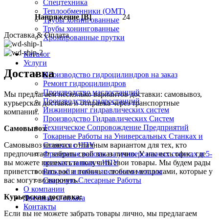
Спецтехника
Теплообменники (OMT)
Напряжение [В]
24
Трубы хонингованные
Трубы хонингованные
Доставка & Оплата
Хромированные прутки
Каталог
Услуги
Доставка
Производство гидроцилиндров на заказ
Ремонт гидроцилиндров
Производство маслостанций
Мы предлагаем несколько вариантов доставки: самовывоз,
Производство гидростанций
курьерская доставка и отправка через транспортные
Инжиниринг гидравлических систем
компании.
Производство Гидравлических Систем
Техническое Сопровождение Предприятий
Самовывоз:
Токарные Работы на Универсальных Станках и
Станках с ЧПУ
Самовывоз является отличным вариантом для тех, кто
Фрезерные работы на универсальных станках и 5-
предпочитает забрать свой заказ лично. У нас есть офис, где
осевых станках с ЧПУ
вы можете приехать и получить свои товары. Мы будем рады
Раскрой и гибка листового металла
приветствовать вас и помочь с любыми вопросами, которые у
Сварочно-Слесарные Работы
вас могут возникнуть.
О компании
Курьерская доставка:
Доставка и оплата
Контакты
Если вы не можете забрать товары лично, мы предлагаем