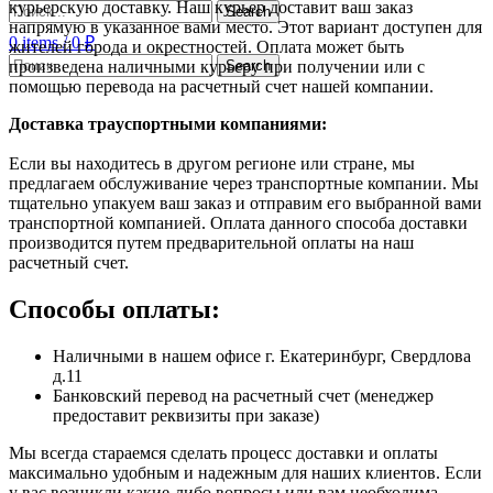
курьерскую доставку. Наш курьер доставит ваш заказ
Search
напрямую в указанное вами место. Этот вариант доступен для
0
items
/
0
₽
жителей города и окрестностей. Оплата может быть
Search
произведена наличными курьеру при получении или с
помощью перевода на расчетный счет нашей компании.
Доставка траyспортными компаниями:
Если вы находитесь в другом регионе или стране, мы
предлагаем обслуживание через транспортные компании. Мы
тщательно упакуем ваш заказ и отправим его выбранной вами
транспортной компанией. Оплата данного способа доставки
производится путем предварительной оплаты на наш
расчетный счет.
Способы оплаты:
Наличными в нашем офисе г. Екатеринбург, Свердлова
д.11
Банковский перевод на расчетный счет (менеджер
предоставит реквизиты при заказе)
Мы всегда стараемся сделать процесс доставки и оплаты
максимально удобным и надежным для наших клиентов. Если
у вас возникли какие-либо вопросы или вам необходима