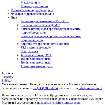
Маслостанции
Мини-гидростанции
Ремкомплекты гидроцилиндров
Фильтры гидравлические (OMT)
Еще
Запчасти для спецтехники РФ и СНГ
Клапанная аппаратура (OMT)
Комплектующие для производства и ремонта
гидрооборудования
Комплектующие для производства и ремонта
гидроцилиндров
Коробки отбора мощности Hipomak
РВД и комплектующие
Спецтехника
Теплообменники (OMT)
Трубы хонингованные
Трубы хонингованные
Хромированные прутки
Корзина
Закрыть
Sidebar
Уважаемые клиенты! Цены, которые указаны на сайте - не актуальны, по
всем вопросам звоните
+7 (343) 383-56-84
или пишите на
info@uralhydro.ru
Наш сайт использует cookie-файлы. Продолжая им пользоваться, вы
соглашаетесь на обработку персональных данных с использованием Яндекс
Метрики в соответствии с
политикой конфиденциальности