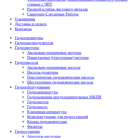
станках с ЧПУ
Раскрой и гибка листового металла
Сварочно-Слесарные Работы
О компании
Доставка и оплата
Контакты
Гидроцилиндры
Гидрораспределители
Гидромоторы
Аксиально-поршневые моторы
Планетарные (героторные) моторы
Гидронасосы
Аксиально-поршневые насосы
Насосы-дозаторы
Пластинчатые гидравлические насосы
Шестеренные гидравлические насосы
Гидрооборудование
Гидроаппаратура
Гидроклапаны предохранительные МКПВ
Гидромотор
Гидронасос
Клапанная аппаратура
Комплектующие для гидростанций
Краны гидравлические
Фильтры
Гидростанции
Агрегаты насосные