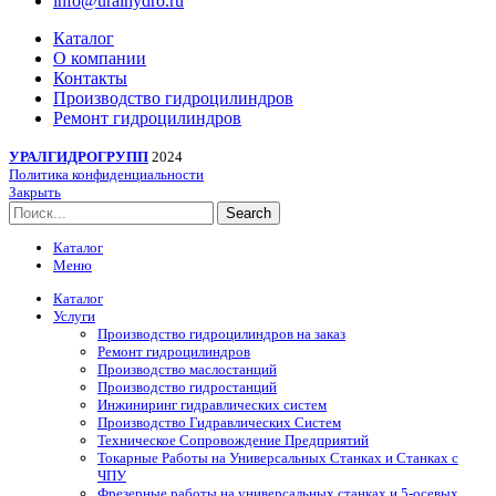
info@uralhydro.ru
Каталог
О компании
Контакты
Производство гидроцилиндров
Ремонт гидроцилиндров
УРАЛГИДРОГРУПП
2024
Политика конфиденциальности
Закрыть
Search
Каталог
Меню
Каталог
Услуги
Производство гидроцилиндров на заказ
Ремонт гидроцилиндров
Производство маслостанций
Производство гидростанций
Инжиниринг гидравлических систем
Производство Гидравлических Систем
Техническое Сопровождение Предприятий
Токарные Работы на Универсальных Станках и Станках с
ЧПУ
Фрезерные работы на универсальных станках и 5-осевых