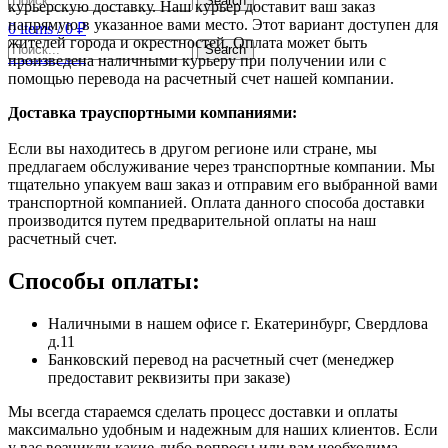
Search
курьерскую доставку. Наш курьер доставит ваш заказ
напрямую в указанное вами место. Этот вариант доступен для
0
items
/
0
₽
жителей города и окрестностей. Оплата может быть
Search
0
items
/
0
₽
произведена наличными курьеру при получении или с
помощью перевода на расчетный счет нашей компании.
Доставка траyспортными компаниями:
Если вы находитесь в другом регионе или стране, мы
предлагаем обслуживание через транспортные компании. Мы
тщательно упакуем ваш заказ и отправим его выбранной вами
транспортной компанией. Оплата данного способа доставки
производится путем предварительной оплаты на наш
расчетный счет.
Способы оплаты:
Наличными в нашем офисе г. Екатеринбург, Свердлова
д.11
Банковский перевод на расчетный счет (менеджер
предоставит реквизиты при заказе)
Мы всегда стараемся сделать процесс доставки и оплаты
максимально удобным и надежным для наших клиентов. Если
у вас возникли какие-либо вопросы или вам необходима