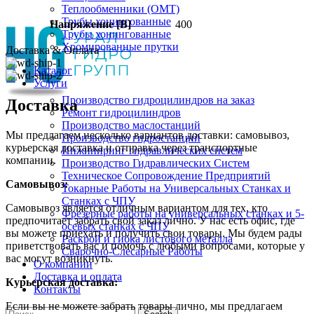
Теплообменники (OMT)
Трубы хонингованные
Напряжение [В]
400
Трубы хонингованные
Хромированные прутки
Доставка & Оплата
Каталог
Услуги
Производство гидроцилиндров на заказ
Доставка
Ремонт гидроцилиндров
Производство маслостанций
Мы предлагаем несколько вариантов доставки: самовывоз,
Производство гидростанций
курьерская доставка и отправка через транспортные
Инжиниринг гидравлических систем
компании.
Производство Гидравлических Систем
Техническое Сопровождение Предприятий
Самовывоз:
Токарные Работы на Универсальных Станках и
Станках с ЧПУ
Самовывоз является отличным вариантом для тех, кто
Фрезерные работы на универсальных станках и 5-
предпочитает забрать свой заказ лично. У нас есть офис, где
осевых станках с ЧПУ
вы можете приехать и получить свои товары. Мы будем рады
Раскрой и гибка листового металла
приветствовать вас и помочь с любыми вопросами, которые у
Сварочно-Слесарные Работы
вас могут возникнуть.
О компании
Доставка и оплата
Курьерская доставка:
Контакты
Если вы не можете забрать товары лично, мы предлагаем