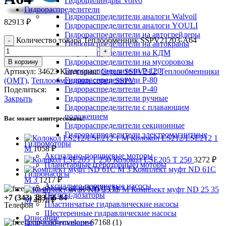
Гидроцилиндры Volvo
Гидрораспределители
Гидрораспределители аналоги Walvoil
82913
₽
Гидрораспределители аналоги YOULI
Гидрораспределители на автогрейдеры
Количество товара Теплообменник SSPV21203-A64
Гидрораспределители на автокраны
Гидрораспределители на КДМ
Гидрораспределители на мусоровозы
В корзину
Гидрораспределители Р-120
Артикул:
34623
Категории:
Серия SSPV212
,
Теплообменники
Гидрораспределители Р-80
(OMT)
,
Теплообменники серии SSPV
Гидрораспределители Р-40
Поделиться:
Гидрораспределители ручные
Закрыть
Гидрораспределители с плавающим
положением
Вас может заинтересовать:
Гидрораспределители секционные
Гидрораспределители электромагнитные
Колокол LS212/LSE212 1
Гидромоторы
M
1058
₽
Аксиально-поршневые моторы
Колокол LSE205 T 250
3272
₽
Планетарные (героторные) моторы
Комплект муфт ND 61C
Гидронасосы
M 3
1217
₽
Аксиально-поршневые насосы
Комплект муфт ND 25 35
Насосы-дозаторы
+7 (343) 383-56-84
M
4678
₽
Пластинчатые гидравлические насосы
Телефон
Шестеренные гидравлические насосы
Описание
Гидрооборудование