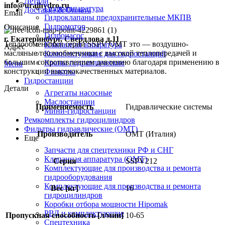
Детали
info@uralhydro.ru
Гидроаппаратура
Доставка & Оплата
Email
Гидроклапаны предохранительные МКПВ
Гидромотор
Описание
Гидронасос
г. Екатеринбург, Свердлова д.11
Теплообменники серии SSPV OMT это — воздушно-
Клапанная аппаратура
Адрес
масляные теплообменники с высокой теплопередачей и
Комплектующие для гидростанций
большим сопротивлением давлению благодаря применению в
Краны гидравлические
Menu
конструкции высококачественных материалов.
Фильтры
Гидростанции
Детали
Агрегаты насосные
Маслостанции
Применяемость
Гидравлические системы
Мини-гидростанции
Ремкомплекты гидроцилиндров
Фильтры гидравлические (OMT)
Производитель
OMT (Италия)
Еще
Запчасти для спецтехники РФ и СНГ
Клапанная аппаратура (OMT)
Серия
SSPV212
Комплектующие для производства и ремонта
гидрооборудования
Комплектующие для производства и ремонта
Вес [кг]
16
гидроцилиндров
Коробки отбора мощности Hipomak
РВД и комплектующие
Пропускная способность [л/мин]
10-65
Спецтехника