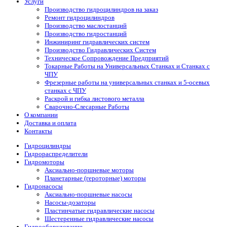
Услуги
Производство гидроцилиндров на заказ
Ремонт гидроцилиндров
Производство маслостанций
Производство гидростанций
Инжиниринг гидравлических систем
Производство Гидравлических Систем
Техническое Сопровождение Предприятий
Токарные Работы на Универсальных Станках и Станках с
ЧПУ
Фрезерные работы на универсальных станках и 5-осевых
станках с ЧПУ
Раскрой и гибка листового металла
Сварочно-Слесарные Работы
О компании
Доставка и оплата
Контакты
Гидроцилиндры
Гидрораспределители
Гидромоторы
Аксиально-поршневые моторы
Планетарные (героторные) моторы
Гидронасосы
Аксиально-поршневые насосы
Насосы-дозаторы
Пластинчатые гидравлические насосы
Шестеренные гидравлические насосы
Гидрооборудование