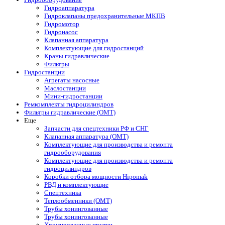
Гидроаппаратура
Гидроклапаны предохранительные МКПВ
Гидромотор
Гидронасос
Клапанная аппаратура
Комплектующие для гидростанций
Краны гидравлические
Фильтры
Гидростанции
Агрегаты насосные
Маслостанции
Мини-гидростанции
Ремкомплекты гидроцилиндров
Фильтры гидравлические (OMT)
Еще
Запчасти для спецтехники РФ и СНГ
Клапанная аппаратура (OMT)
Комплектующие для производства и ремонта
гидрооборудования
Комплектующие для производства и ремонта
гидроцилиндров
Коробки отбора мощности Hipomak
РВД и комплектующие
Спецтехника
Теплообменники (OMT)
Трубы хонингованные
Трубы хонингованные
Хромированные прутки