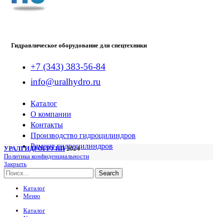
Гидравлическое оборудование для спецтехники
+7 (343) 383-56-84
info@uralhydro.ru
Каталог
О компании
Контакты
Производство гидроцилиндров
Ремонт гидроцилиндров
УРАЛГИДРОГРУПП
2024
Политика конфиденциальности
Закрыть
Search
Каталог
Меню
Каталог