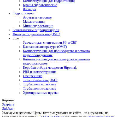
Комплектующие для гидростанций
Краны гидравлические
Фильтры
Гидростанции
Агрегаты насосные
Маслостанции
Мини-гидростанции
Ремкомплекты гидроцилиндров
Фильтры гидравлические (OMT)
Еще
Запчасти для спецтехники РФ и СНГ
Клапанная аппаратура (OMT)
Комплектующие для производства и ремонта
гидрооборудования
Комплектующие для производства и ремонта
гидроцилиндров
Коробки отбора мощности Hipomak
РВД и комплектующие
Спецтехника
Теплообменники (OMT)
Трубы хонингованные
Трубы хонингованные
Хромированные прутки
Корзина
Закрыть
Sidebar
Уважаемые клиенты! Цены, которые указаны на сайте - не актуальны, по
всем вопросам звоните
+7 (343) 383-56-84
или пишите на
info@uralhydro.ru