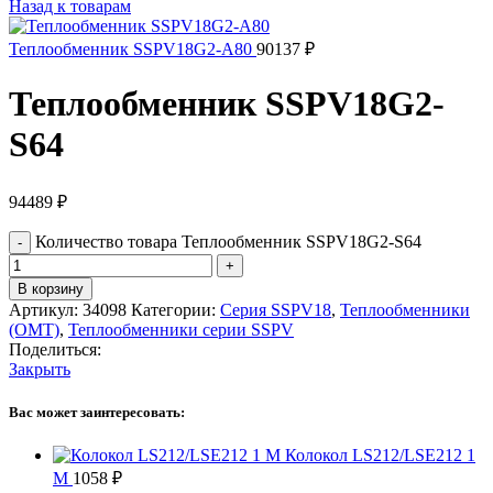
Назад к товарам
Теплообменник SSPV18G2-A80
90137
₽
Теплообменник SSPV18G2-
S64
94489
₽
Количество товара Теплообменник SSPV18G2-S64
В корзину
Артикул:
34098
Категории:
Серия SSPV18
,
Теплообменники
(OMT)
,
Теплообменники серии SSPV
Поделиться:
Закрыть
Вас может заинтересовать:
Колокол LS212/LSE212 1
M
1058
₽