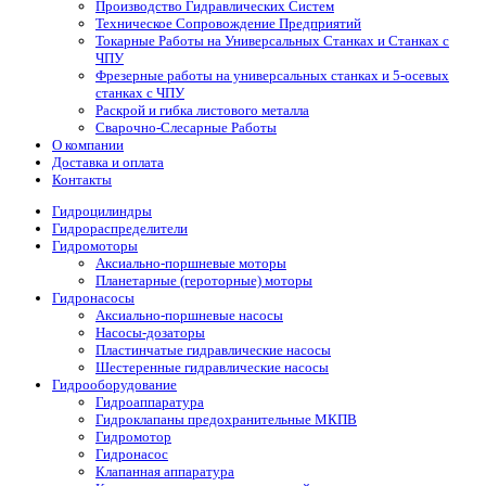
Производство Гидравлических Систем
Техническое Сопровождение Предприятий
Токарные Работы на Универсальных Станках и Станках с
ЧПУ
Фрезерные работы на универсальных станках и 5-осевых
станках с ЧПУ
Раскрой и гибка листового металла
Сварочно-Слесарные Работы
О компании
Доставка и оплата
Контакты
Гидроцилиндры
Гидрораспределители
Гидромоторы
Аксиально-поршневые моторы
Планетарные (героторные) моторы
Гидронасосы
Аксиально-поршневые насосы
Насосы-дозаторы
Пластинчатые гидравлические насосы
Шестеренные гидравлические насосы
Гидрооборудование
Гидроаппаратура
Гидроклапаны предохранительные МКПВ
Гидромотор
Гидронасос
Клапанная аппаратура