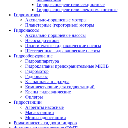
Гидрораспределители секционные
Гидрораспределители электромагнитные
Гидромоторы
Аксиально-поршневые моторы
Планетарные (героторные) моторы
Гидронасосы
Аксиально-поршневые насосы
Насосы-дозаторы
Пластинчатые гидравлические насосы
Шестеренные гидравлические насосы
Гидрооборудование
Гидроаппаратура
Гидроклапаны предохранительные МКПВ
Гидромотор
Гидронасос
Клапанная аппаратура
Комплектующие для гидростанций
Краны гидравлические
Фильтры
Гидростанции
Агрегаты насосные
Маслостанции
Мини-гидростанции
Ремкомплекты гидроцилиндров
Фильтры гидравлические (OMT)