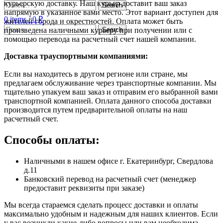
курьерскую доставку. Наш курьер доставит ваш заказ
Search
напрямую в указанное вами место. Этот вариант доступен для
0
items
/
0
₽
жителей города и окрестностей. Оплата может быть
Search
произведена наличными курьеру при получении или с
помощью перевода на расчетный счет нашей компании.
Доставка траyспортными компаниями:
Если вы находитесь в другом регионе или стране, мы
предлагаем обслуживание через транспортные компании. Мы
тщательно упакуем ваш заказ и отправим его выбранной вами
транспортной компанией. Оплата данного способа доставки
производится путем предварительной оплаты на наш
расчетный счет.
Способы оплаты:
Наличными в нашем офисе г. Екатеринбург, Свердлова
д.11
Банковский перевод на расчетный счет (менеджер
предоставит реквизиты при заказе)
Мы всегда стараемся сделать процесс доставки и оплаты
максимально удобным и надежным для наших клиентов. Если
у вас возникли какие-либо вопросы или вам необходима