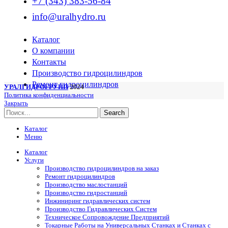
+7 (343) 383-56-84
info@uralhydro.ru
Каталог
О компании
Контакты
Производство гидроцилиндров
Ремонт гидроцилиндров
УРАЛГИДРОГРУПП
2024
Политика конфиденциальности
Закрыть
Search
Каталог
Меню
Каталог
Услуги
Производство гидроцилиндров на заказ
Ремонт гидроцилиндров
Производство маслостанций
Производство гидростанций
Инжиниринг гидравлических систем
Производство Гидравлических Систем
Техническое Сопровождение Предприятий
Токарные Работы на Универсальных Станках и Станках с