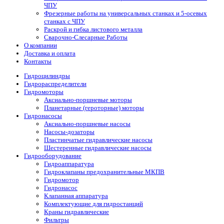
ЧПУ
Фрезерные работы на универсальных станках и 5-осевых
станках с ЧПУ
Раскрой и гибка листового металла
Сварочно-Слесарные Работы
О компании
Доставка и оплата
Контакты
Гидроцилиндры
Гидрораспределители
Гидромоторы
Аксиально-поршневые моторы
Планетарные (героторные) моторы
Гидронасосы
Аксиально-поршневые насосы
Насосы-дозаторы
Пластинчатые гидравлические насосы
Шестеренные гидравлические насосы
Гидрооборудование
Гидроаппаратура
Гидроклапаны предохранительные МКПВ
Гидромотор
Гидронасос
Клапанная аппаратура
Комплектующие для гидростанций
Краны гидравлические
Фильтры