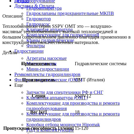
Детали
Гидрооборудование
Доставка & Оплата
Гидроаппаратура
Гидроклапаны предохранительные МКПВ
Описание
Гидромотор
Гидронасос
Теплообменники серии SSPV OMT это — воздушно-
Клапанная аппаратура
масляные теплообменники с высокой теплопередачей и
Комплектующие для гидростанций
большим сопротивлением давлению благодаря применению в
Краны гидравлические
конструкции высококачественных материалов.
Фильтры
Гидростанции
Детали
Агрегаты насосные
Маслостанции
Применяемость
Гидравлические системы
Мини-гидростанции
Ремкомплекты гидроцилиндров
Фильтры гидравлические (OMT)
Производитель
OMT (Италия)
Еще
Запчасти для спецтехники РФ и СНГ
Серия
SSPV12
Клапанная аппаратура (OMT)
Комплектующие для производства и ремонта
гидрооборудования
Вес [кг]
18
Комплектующие для производства и ремонта
гидроцилиндров
Коробки отбора мощности Hipomak
Пропускная способность [л/мин]
15-120
РВД и комплектующие