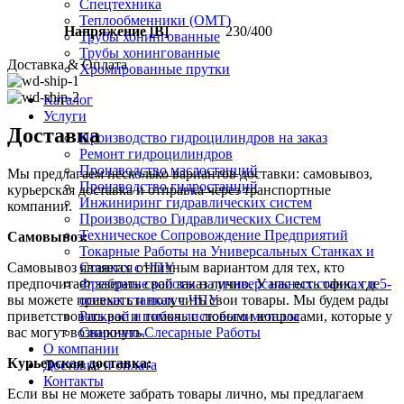
Спецтехника
Теплообменники (OMT)
Напряжение [В]
230/400
Трубы хонингованные
Трубы хонингованные
Доставка & Оплата
Хромированные прутки
Каталог
Услуги
Доставка
Производство гидроцилиндров на заказ
Ремонт гидроцилиндров
Производство маслостанций
Мы предлагаем несколько вариантов доставки: самовывоз,
Производство гидростанций
курьерская доставка и отправка через транспортные
Инжиниринг гидравлических систем
компании.
Производство Гидравлических Систем
Техническое Сопровождение Предприятий
Самовывоз:
Токарные Работы на Универсальных Станках и
Станках с ЧПУ
Самовывоз является отличным вариантом для тех, кто
Фрезерные работы на универсальных станках и 5-
предпочитает забрать свой заказ лично. У нас есть офис, где
осевых станках с ЧПУ
вы можете приехать и получить свои товары. Мы будем рады
Раскрой и гибка листового металла
приветствовать вас и помочь с любыми вопросами, которые у
Сварочно-Слесарные Работы
вас могут возникнуть.
О компании
Курьерская доставка:
Доставка и оплата
Контакты
Если вы не можете забрать товары лично, мы предлагаем