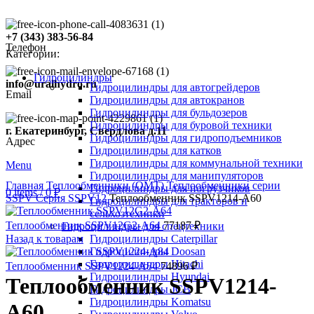
+7 (343) 383-56-84
Телефон
Категории:
Гидроцилиндры
info@uralhydro.ru
Гидроцилиндры для автогрейдеров
Email
Гидроцилиндры для автокранов
Гидроцилиндры для бульдозеров
Гидроцилиндры для буровой техники
г. Екатеринбург, Свердлова д.11
Гидроцилиндры для гидроподъемников
Адрес
Гидроцилиндры для катков
Гидроцилиндры для коммунальной техники
Menu
Click to enlarge
Гидроцилиндры для манипуляторов
Главная
Теплообменники (OMT)
Теплообменники серии
Гидроцилиндры для погрузчиков
0
items
/
0
₽
SSPV
Серия SSPV12
Теплообменник SSPV1214-A60
Гидроцилиндры для тракторов и
сельхозтехники
Теплообменник SSPV12G2-A64
77187
₽
Гидроцилиндры для спецтехники
Назад к товарам
Гидроцилиндры Caterpillar
Гидроцилиндры Doosan
Гидроцилиндры Hitachi
Теплообменник SSPV1224-A84
74896
₽
Гидроцилиндры Hyundai
Теплообменник SSPV1214-
Гидроцилиндры JCB
Гидроцилиндры Komatsu
A60