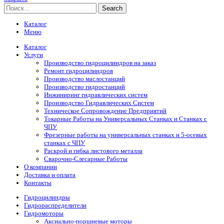
Search
Каталог
Меню
Каталог
Услуги
Производство гидроцилиндров на заказ
Ремонт гидроцилиндров
Производство маслостанций
Производство гидростанций
Инжиниринг гидравлических систем
Производство Гидравлических Систем
Техническое Сопровождение Предприятий
Токарные Работы на Универсальных Станках и Станках с
ЧПУ
Фрезерные работы на универсальных станках и 5-осевых
станках с ЧПУ
Раскрой и гибка листового металла
Сварочно-Слесарные Работы
О компании
Доставка и оплата
Контакты
Гидроцилиндры
Гидрораспределители
Гидромоторы
Аксиально-поршневые моторы