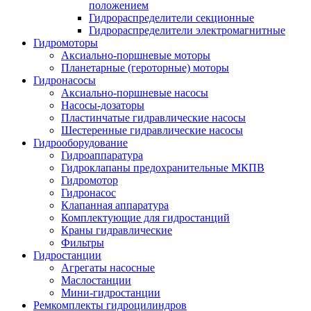
положением
Гидрораспределители секционные
Гидрораспределители электромагнитные
Гидромоторы
Аксиально-поршневые моторы
Планетарные (героторные) моторы
Гидронасосы
Аксиально-поршневые насосы
Насосы-дозаторы
Пластинчатые гидравлические насосы
Шестеренные гидравлические насосы
Гидрооборудование
Гидроаппаратура
Гидроклапаны предохранительные МКПВ
Гидромотор
Гидронасос
Клапанная аппаратура
Комплектующие для гидростанций
Краны гидравлические
Фильтры
Гидростанции
Агрегаты насосные
Маслостанции
Мини-гидростанции
Ремкомплекты гидроцилиндров