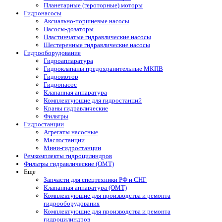
Планетарные (героторные) моторы
Гидронасосы
Аксиально-поршневые насосы
Насосы-дозаторы
Пластинчатые гидравлические насосы
Шестеренные гидравлические насосы
Гидрооборудование
Гидроаппаратура
Гидроклапаны предохранительные МКПВ
Гидромотор
Гидронасос
Клапанная аппаратура
Комплектующие для гидростанций
Краны гидравлические
Фильтры
Гидростанции
Агрегаты насосные
Маслостанции
Мини-гидростанции
Ремкомплекты гидроцилиндров
Фильтры гидравлические (OMT)
Еще
Запчасти для спецтехники РФ и СНГ
Клапанная аппаратура (OMT)
Комплектующие для производства и ремонта
гидрооборудования
Комплектующие для производства и ремонта
гидроцилиндров