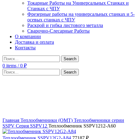
Токарные Работы на Универсальных Станках и
Станках с ЧПУ
Фрезерные работы на универсальных станках и 5-
осевых станках с ЧПУ
Раскрой и гибка листового металла
Сварочно-Слесарные Работы
О компании
Доставка и оплата
Контакты
Search
0
items
/
0
₽
Search
Click to enlarge
Главная
Теплообменники (OMT)
Теплообменники серии
SSPV
Серия SSPV12
Теплообменник SSPV1212-A60
Теплообменник SSPV12G2-A84
77187
₽