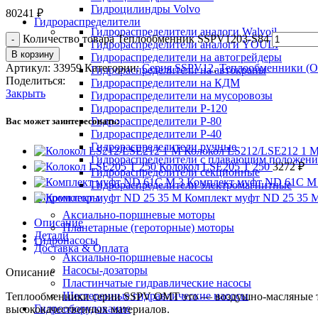
Гидроцилиндры Volvo
80241
₽
Гидрораспределители
Гидрораспределители аналоги Walvoil
Количество товара Теплообменник SSPV1203-S84
Гидрораспределители аналоги YOULI
В корзину
Гидрораспределители на автогрейдеры
Артикул:
33959
Категории:
Серия SSPV12
,
Теплообменники (
Гидрораспределители на автокраны
Поделиться:
Гидрораспределители на КДМ
Закрыть
Гидрораспределители на мусоровозы
Гидрораспределители Р-120
Гидрораспределители Р-80
Вас может заинтересовать:
Гидрораспределители Р-40
Гидрораспределители ручные
Колокол LS212/LSE212 1 
Гидрораспределители с плавающим положен
Колокол LSE205 T 250
3272
₽
Гидрораспределители секционные
Комплект муфт ND 61C M
Гидрораспределители электромагнитные
Гидромоторы
Комплект муфт ND 25 35 
Аксиально-поршневые моторы
Описание
Планетарные (героторные) моторы
Детали
Гидронасосы
Доставка & Оплата
Аксиально-поршневые насосы
Насосы-дозаторы
Описание
Пластинчатые гидравлические насосы
Шестеренные гидравлические насосы
Теплообменники серии SSPV OMT это — воздушно-масляные т
Гидрооборудование
высококачественных материалов.