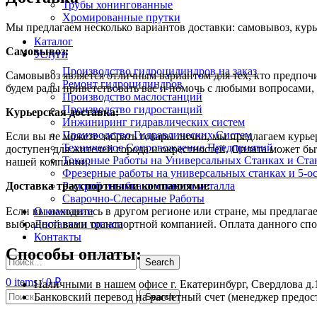
Трубы хонингованные
Хромированные прутки
Мы предлагаем несколько вариантов доставки: самовывоз, курь
Каталог
Самовывоз:
Услуги
Производство гидроцилиндров на заказ
Самовывоз является отличным вариантом для тех, кто предпочит
Ремонт гидроцилиндров
будем рады приветствовать вас и помочь с любыми вопросами, 
Производство маслостанций
Производство гидростанций
Курьерская доставка:
Инжиниринг гидравлических систем
Производство Гидравлических Систем
Если вы не можете забрать товары лично, мы предлагаем курье
Техническое Сопровождение Предприятий
доступен для жителей города и окрестностей. Оплата может б
Токарные Работы на Универсальных Станках и Ста
нашей компании.
Фрезерные работы на универсальных станках и 5-о
Раскрой и гибка листового металла
Доставка траyспортными компаниями:
Сварочно-Слесарные Работы
О компании
Если вы находитесь в другом регионе или стране, мы предлаг
Доставка и оплата
выбранной вами транспортной компанией. Оплата данного спос
Контакты
Способы оплаты:
Search
0
items
/
0
₽
Наличными в нашем офисе г. Екатеринбург, Свердлова д.
Банковский перевод на расчетный счет (менеджер предост
Search