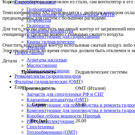
Корпус вентилятора изготовлен из стали, сам вентилятор и его
Гидрооборудование
Гидроаппаратура
Темплообменники SS2 производятся с двойным контуром охла
Гидроклапаны предохранительные МКПВ
предназначены для систем с большими расходами.
Гидромотор
Гидронасос
Для того, что бы очистить масляный контур от загрязнений н
Клапанная аппаратура
очищающего средства можно с помощью сжатого воздуха.
Комплектующие для гидростанций
Краны гидравлические
Очистить воздушный контур использовав сжатый воздух либо н
Фильтры
Электродвигатель во время очистки должен быть отключен и 
Гидростанции
Агрегаты насосные
Детали
Маслостанции
Мини-гидростанции
Применяемость
Гидравлические системы
Ремкомплекты гидроцилиндров
Фильтры гидравлические (OMT)
Еще
Производитель
OMT (Италия)
Запчасти для спецтехники РФ и СНГ
Клапанная аппаратура (OMT)
Серия
SS40
Комплектующие для производства и ремонта гидро
Комплектующие для производства и ремонта гидр
Коробки отбора мощности Hipomak
Вес [кг]
20.00
РВД и комплектующие
Спецтехника
Теплообменники (OMT)