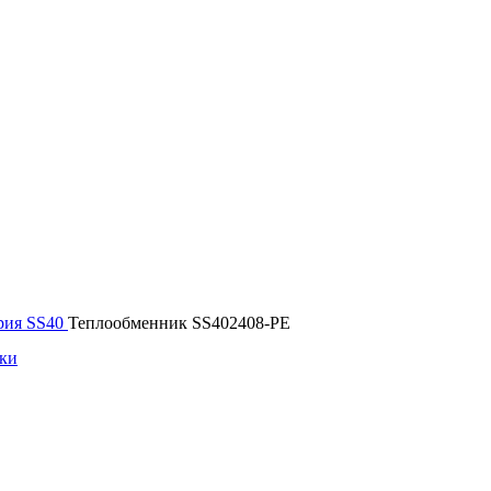
рия SS40
Теплообменник SS402408-PE
ики