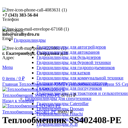
+7 (343) 383-56-84
Телефон
Категории:
info@uralhydro.ru
Email
Гидроцилиндры
Гидроцилиндры для автогрейдеров
Гидроцилиндры для автокранов
г. Екатеринбург, Свердлова д.11
Гидроцилиндры для бульдозеров
Адрес
Гидроцилиндры для буровой техники
Menu
Гидроцилиндры для гидроподъемников
Гидроцилиндры для катков
Гидроцилиндры для коммунальной техники
0
items
/
0
₽
Click to enlarge
Гидроцилиндры для манипуляторов
Главная
Теплообменники (OMT)
Теплообменники серии SS
Се
Гидроцилиндры для погрузчиков
Гидроцилиндры для тракторов и сельхозтехн
Теплообменник SS401200-PE
67111
₽
Гидроцилиндры для спецтехники
Назад к товарам
Гидроцилиндры Caterpillar
Гидроцилиндры Doosan
Теплообменник SD2401-PE
89097
₽
Гидроцилиндры Hitachi
Теплообменник SS402408-PE
Гидроцилиндры Hyundai
Гидроцилиндры JCB