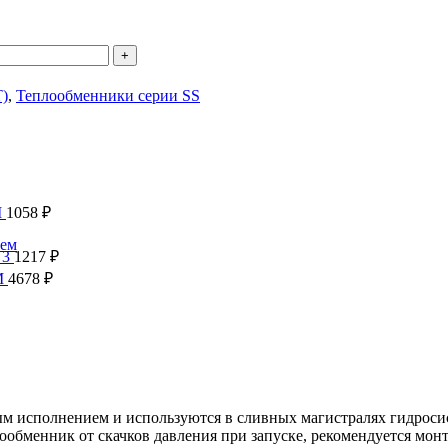
)
,
Теплообменники серии SS
M
1058
₽
ием
 3
1217
₽
M
4678
₽
м исполнением и используются в сливных магистралях гидрос
бменник от скачков давления при запуске, рекомендуется монт