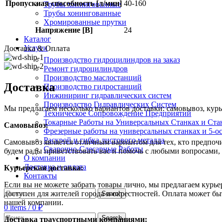
Пропускная способность [л/мин]
40-160
Трубы хонингованные
Трубы хонингованные
Хромированные прутки
Напряжение [В]
24
Каталог
Услуги
Доставка & Оплата
Производство гидроцилиндров на заказ
Ремонт гидроцилиндров
Производство маслостанций
Доставка
Производство гидростанций
Инжиниринг гидравлических систем
Производство Гидравлических Систем
Мы предлагаем несколько вариантов доставки: самовывоз, курь
Техническое Сопровождение Предприятий
Токарные Работы на Универсальных Станках и Ста
Самовывоз:
Фрезерные работы на универсальных станках и 5-о
Раскрой и гибка листового металла
Самовывоз является отличным вариантом для тех, кто предпочит
Сварочно-Слесарные Работы
будем рады приветствовать вас и помочь с любыми вопросами, 
О компании
Доставка и оплата
Курьерская доставка:
Контакты
Если вы не можете забрать товары лично, мы предлагаем курье
доступен для жителей города и окрестностей. Оплата может б
Search
нашей компании.
0
items
/
0
₽
Search
Доставка траyспортными компаниями: