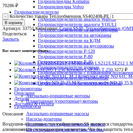
Гидроцилиндры Komatsu
70286
₽
Гидроцилиндры Volvo
Гидрораспределители
Количество товара Теплообменник SS402408-PE
Гидрораспределители аналоги Walvoil
В корзину
Гидрораспределители аналоги YOULI
Артикул:
33751
Категории:
Серия SS40
,
Теплообменники (OMT
Гидрораспределители на автогрейдеры
Поделиться:
Гидрораспределители на автокраны
Закрыть
Гидрораспределители на КДМ
Гидрораспределители на мусоровозы
Вас может заинтересовать:
Гидрораспределители Р-120
Гидрораспределители Р-80
Гидрораспределители Р-40
Колокол LS212/LSE212 1 
Гидрораспределители ручные
Колокол LSE205 T 250
3272
₽
Гидрораспределители с плавающим положен
Комплект муфт ND 61C M
Гидрораспределители секционные
Комплект муфт ND 25 35 
Гидрораспределители электромагнитные
Гидромоторы
Описание
Аксиально-поршневые моторы
Детали
Планетарные (героторные) моторы
Доставка & Оплата
Гидронасосы
Аксиально-поршневые насосы
Описание
Насосы-дозаторы
Воздушно-маслянные теплообменники SS являются стандартны
Пластинчатые гидравлические насосы
алюминиевым охлаждающим элементам. Что бы защитить теплоо
Шестеренные гидравлические насосы