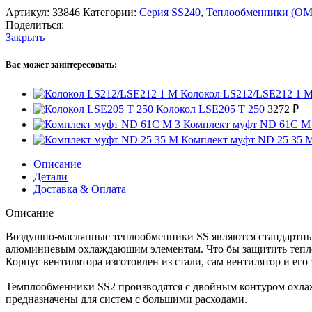
Артикул:
33846
Категории:
Серия SS240
,
Теплообменники (OM
Поделиться:
Закрыть
Вас может заинтересовать:
Колокол LS212/LSE212 1 
Колокол LSE205 T 250
3272
₽
Комплект муфт ND 61C M
Комплект муфт ND 25 35 
Описание
Детали
Доставка & Оплата
Описание
Воздушно-маслянные теплообменники SS являются стандартны
алюминиевым охлаждающим элементам. Что бы защитить теплоо
Корпус вентилятора изготовлен из стали, сам вентилятор и его
Темплообменники SS2 производятся с двойным контуром охла
предназначены для систем с большими расходами.