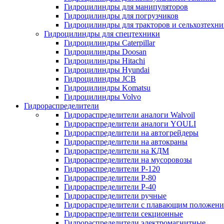
Гидроцилиндры для манипуляторов
Гидроцилиндры для погрузчиков
Гидроцилиндры для тракторов и сельхозтехн
Гидроцилиндры для спецтехники
Гидроцилиндры Caterpillar
Гидроцилиндры Doosan
Гидроцилиндры Hitachi
Гидроцилиндры Hyundai
Гидроцилиндры JCB
Гидроцилиндры Komatsu
Гидроцилиндры Volvo
Гидрораспределители
Гидрораспределители аналоги Walvoil
Гидрораспределители аналоги YOULI
Гидрораспределители на автогрейдеры
Гидрораспределители на автокраны
Гидрораспределители на КДМ
Гидрораспределители на мусоровозы
Гидрораспределители Р-120
Гидрораспределители Р-80
Гидрораспределители Р-40
Гидрораспределители ручные
Гидрораспределители с плавающим положен
Гидрораспределители секционные
Гидрораспределители электромагнитные