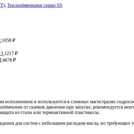
T)
,
Теплообменники серии SS
M
1058
₽
 3
1217
₽
M
4678
₽
м исполнением и используются в сливных магистралях гидрос
бменник от скачков давления при запуске, рекомендуется монт
 защита из стали или термоактивной пластмассы.
ждения для систем с небольшим расходом масла, но требующих