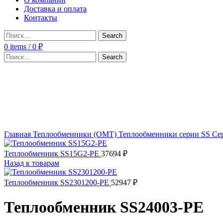
Доставка и оплата
Контакты
Search
0
items
/
0
₽
Search
Click to enlarge
Главная
Теплообменники (OMT)
Теплообменники серии SS
Се
Теплообменник SS15G2-PE
37694
₽
Назад к товарам
Теплообменник SS2301200-PE
52947
₽
Теплообменник SS24003-PE