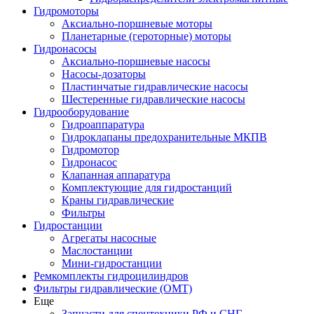
Гидромоторы
Аксиально-поршневые моторы
Планетарные (героторные) моторы
Гидронасосы
Аксиально-поршневые насосы
Насосы-дозаторы
Пластинчатые гидравлические насосы
Шестеренные гидравлические насосы
Гидрооборудование
Гидроаппаратура
Гидроклапаны предохранительные МКПВ
Гидромотор
Гидронасос
Клапанная аппаратура
Комплектующие для гидростанций
Краны гидравлические
Фильтры
Гидростанции
Агрегаты насосные
Маслостанции
Мини-гидростанции
Ремкомплекты гидроцилиндров
Фильтры гидравлические (OMT)
Еще
Запчасти для спецтехники РФ и СНГ