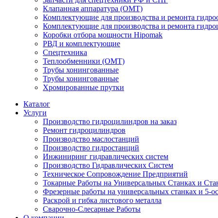
Клапанная аппаратура (OMT)
Комплектующие для производства и ремонта гидро
Комплектующие для производства и ремонта гидр
Коробки отбора мощности Hipomak
РВД и комплектующие
Спецтехника
Теплообменники (OMT)
Трубы хонингованные
Трубы хонингованные
Хромированные прутки
Каталог
Услуги
Производство гидроцилиндров на заказ
Ремонт гидроцилиндров
Производство маслостанций
Производство гидростанций
Инжиниринг гидравлических систем
Производство Гидравлических Систем
Техническое Сопровождение Предприятий
Токарные Работы на Универсальных Станках и Ста
Фрезерные работы на универсальных станках и 5-о
Раскрой и гибка листового металла
Сварочно-Слесарные Работы
О компании