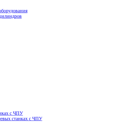
оборудования
оцилиндров
нках с ЧПУ
севых станках с ЧПУ