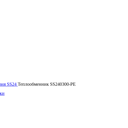
рия SS24
Теплообменник SS240300-PE
ики