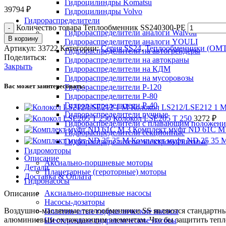
Гидроцилиндры Komatsu
39794
₽
Гидроцилиндры Volvo
Гидрораспределители
Количество товара Теплообменник SS240300-PE
Гидрораспределители аналоги Walvoil
В корзину
Гидрораспределители аналоги YOULI
Артикул:
33722
Категории:
Серия SS24
,
Теплообменники (OMT
Гидрораспределители на автогрейдеры
Поделиться:
Гидрораспределители на автокраны
Закрыть
Гидрораспределители на КДМ
Гидрораспределители на мусоровозы
Вас может заинтересовать:
Гидрораспределители Р-120
Гидрораспределители Р-80
Гидрораспределители Р-40
Колокол LS212/LSE212 1 
Гидрораспределители ручные
Колокол LSE205 T 250
3272
₽
Гидрораспределители с плавающим положен
Комплект муфт ND 61C M
Гидрораспределители секционные
Комплект муфт ND 25 35 
Гидрораспределители электромагнитные
Гидромоторы
Описание
Аксиально-поршневые моторы
Детали
Планетарные (героторные) моторы
Доставка & Оплата
Гидронасосы
Аксиально-поршневые насосы
Описание
Насосы-дозаторы
Воздушно-маслянные теплообменники SS являются стандартны
Пластинчатые гидравлические насосы
алюминиевым охлаждающим элементам. Что бы защитить теплоо
Шестеренные гидравлические насосы