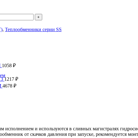
)
,
Теплообменники серии SS
M
1058
₽
ием
 3
1217
₽
M
4678
₽
м исполнением и используются в сливных магистралях гидрос
бменник от скачков давления при запуске, рекомендуется монт