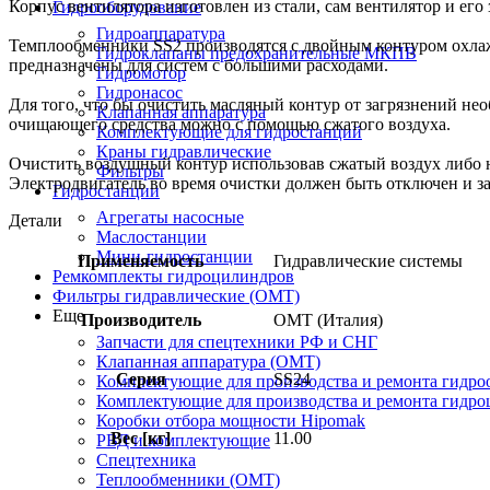
Корпус вентилятора изготовлен из стали, сам вентилятор и его
Гидрооборудование
Гидроаппаратура
Темплообменники SS2 производятся с двойным контуром охла
Гидроклапаны предохранительные МКПВ
предназначены для систем с большими расходами.
Гидромотор
Гидронасос
Для того, что бы очистить масляный контур от загрязнений н
Клапанная аппаратура
очищающего средства можно с помощью сжатого воздуха.
Комплектующие для гидростанций
Краны гидравлические
Очистить воздушный контур использовав сжатый воздух либо н
Фильтры
Электродвигатель во время очистки должен быть отключен и 
Гидростанции
Агрегаты насосные
Детали
Маслостанции
Мини-гидростанции
Применяемость
Гидравлические системы
Ремкомплекты гидроцилиндров
Фильтры гидравлические (OMT)
Еще
Производитель
OMT (Италия)
Запчасти для спецтехники РФ и СНГ
Клапанная аппаратура (OMT)
Серия
SS24
Комплектующие для производства и ремонта гидро
Комплектующие для производства и ремонта гидр
Коробки отбора мощности Hipomak
Вес [кг]
11.00
РВД и комплектующие
Спецтехника
Теплообменники (OMT)