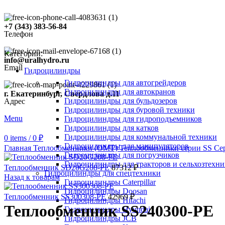
+7 (343) 383-56-84
Телефон
Категории:
info@uralhydro.ru
Email
Гидроцилиндры
Гидроцилиндры для автогрейдеров
Гидроцилиндры для автокранов
г. Екатеринбург, Свердлова д.11
Гидроцилиндры для бульдозеров
Адрес
Гидроцилиндры для буровой техники
Menu
Гидроцилиндры для гидроподъемников
Гидроцилиндры для катков
Гидроцилиндры для коммунальной техники
0
items
/
0
₽
Click to enlarge
Гидроцилиндры для манипуляторов
Главная
Теплообменники (OMT)
Теплообменники серии SS
Се
Гидроцилиндры для погрузчиков
Гидроцилиндры для тракторов и сельхозтехн
Теплообменник SD20G208-PE
87312
₽
Гидроцилиндры для спецтехники
Назад к товарам
Гидроцилиндры Caterpillar
Гидроцилиндры Doosan
Теплообменник SS300308-PE
42969
₽
Гидроцилиндры Hitachi
Теплообменник SS240300-PE
Гидроцилиндры Hyundai
Гидроцилиндры JCB