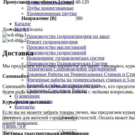
Пропускная способность [л/мин]
40-120
Трубы хонингованные
Трубы хонингованные
Хромированные прутки
Напряжение [В]
380
Каталог
Услуги
Доставка & Оплата
Производство гидроцилиндров на заказ
Ремонт гидроцилиндров
Производство маслостанций
Доставка
Производство гидростанций
Инжиниринг гидравлических систем
Производство Гидравлических Систем
Мы предлагаем несколько вариантов доставки: самовывоз, курь
Техническое Сопровождение Предприятий
Токарные Работы на Универсальных Станках и Ста
Самовывоз:
Фрезерные работы на универсальных станках и 5-о
Раскрой и гибка листового металла
Самовывоз является отличным вариантом для тех, кто предпочит
Сварочно-Слесарные Работы
будем рады приветствовать вас и помочь с любыми вопросами, 
О компании
Доставка и оплата
Курьерская доставка:
Контакты
Если вы не можете забрать товары лично, мы предлагаем курье
доступен для жителей города и окрестностей. Оплата может б
Search
нашей компании.
0
items
/
0
₽
Search
Доставка траyспортными компаниями: