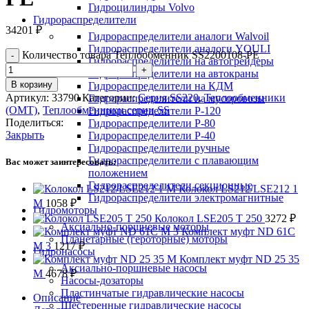
Гидроцилиндры Volvo
Гидрораспределители
34201
₽
Гидрораспределители аналоги Walvoil
Гидрораспределители аналоги YOULI
Количество товара Теплообменник SS2200108-PE
Гидрораспределители на автогрейдеры
Гидрораспределители на автокраны
В корзину
Гидрораспределители на КДМ
Артикул:
33790
Категории:
Серия SS220
,
Теплообменники
Гидрораспределители на мусоровозы
(OMT)
,
Теплообменники серии SS
Гидрораспределители Р-120
Поделиться:
Гидрораспределители Р-80
Закрыть
Гидрораспределители Р-40
Гидрораспределители ручные
Гидрораспределители с плавающим
Вас может заинтересовать:
положением
Гидрораспределители секционные
Колокол LS212/LSE212 1
Гидрораспределители электромагнитные
M
1058
₽
Гидромоторы
Колокол LSE205 T 250
3272
₽
Аксиально-поршневые моторы
Комплект муфт ND 61C
Планетарные (героторные) моторы
M 3
1217
₽
Гидронасосы
Комплект муфт ND 25 35
Аксиально-поршневые насосы
M
4678
₽
Насосы-дозаторы
Пластинчатые гидравлические насосы
Описание
Шестеренные гидравлические насосы