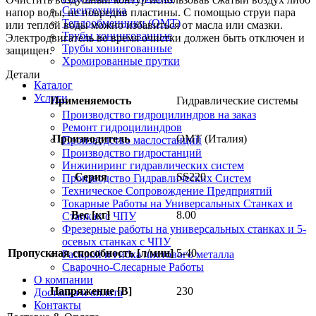
Спецтехника
напор воды, не повредив пластины. С помощью струи пара
Теплообменники (OMT)
или теплой воды можно избавиться от масла или смазки.
Трубы хонингованные
Электродвигатель во время очистки должен быть отключен и
Трубы хонингованные
защищен.
Хромированные прутки
Детали
Каталог
Услуги
Применяемость
Гидравлические системы
Производство гидроцилиндров на заказ
Ремонт гидроцилиндров
Производитель
OMT (Италия)
Производство маслостанций
Производство гидростанций
Инжиниринг гидравлических систем
Серия
SS220
Производство Гидравлических Систем
Техническое Сопровождение Предприятий
Токарные Работы на Универсальных Станках и
Вес [кг]
8.00
Станках с ЧПУ
Фрезерные работы на универсальных станках и 5-
осевых станках с ЧПУ
Пропускная способность [л/мин]
5-40
Раскрой и гибка листового металла
Сварочно-Слесарные Работы
О компании
Напряжение [В]
230
Доставка и оплата
Контакты