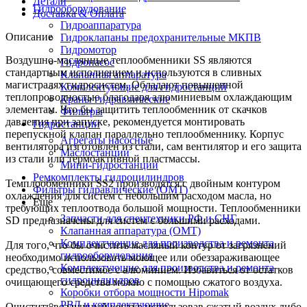
Детали
Гидрооборудование
Доставка & Оплата
Гидроаппаратура
Описание
Гидроклапаны предохранительные МКПВ
Гидромотор
Воздушно-маслянные теплообменники SS являются
Гидронасос
стандартным исполнением и используются в сливных
Клапанная аппаратура
магистралях гидросистем. Обладают повышенной
Комплектующие для гидростанций
теплопроводностью благодаря алюминиевым охлаждающим
Краны гидравлические
элементам. Что бы защитить теплообменник от скачков
Фильтры
давления при запуске, рекомендуется монтировать
Гидростанции
перепускной клапан параллельно теплообменнику. Корпус
Агрегаты насосные
вентилятора изготовлен из стали, сам вентилятор и его защита
Маслостанции
из стали или термоактивной пластмассы.
Мини-гидростанции
Ремкомплекты гидроцилиндров
Темплообменники SS2 производятся с двойным контуром
Фильтры гидравлические (OMT)
охлаждения для систем с небольшим расходом масла, но
Еще
требующих теплоотвода большой мощности. Теплообменники
Запчасти для спецтехники РФ и СНГ
SD предназначены для систем с большими расходами.
Клапанная аппаратура (OMT)
Комплектующие для производства и ремонта
Для того, что бы очистить масляный контур от загрязнений
гидрооборудования
необходимо использовать моющее или обеззараживающее
Комплектующие для производства и ремонта
средство, совместимое с алюминием. Избавиться от остатков
гидроцилиндров
очищающего средства можно с помощью сжатого воздуха.
Коробки отбора мощности Hipomak
РВД и комплектующие
Очистить воздушный контур использовав сжатый воздух либо