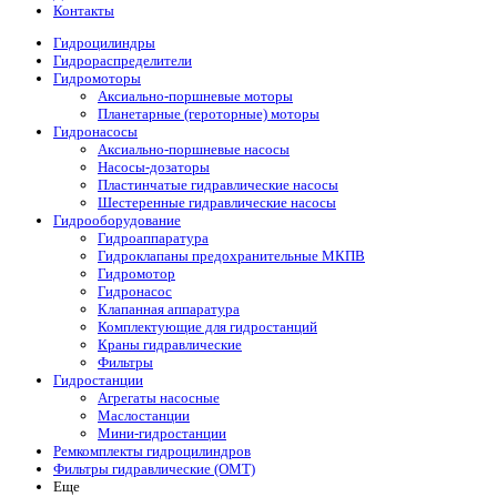
Контакты
Гидроцилиндры
Гидрораспределители
Гидромоторы
Аксиально-поршневые моторы
Планетарные (героторные) моторы
Гидронасосы
Аксиально-поршневые насосы
Насосы-дозаторы
Пластинчатые гидравлические насосы
Шестеренные гидравлические насосы
Гидрооборудование
Гидроаппаратура
Гидроклапаны предохранительные МКПВ
Гидромотор
Гидронасос
Клапанная аппаратура
Комплектующие для гидростанций
Краны гидравлические
Фильтры
Гидростанции
Агрегаты насосные
Маслостанции
Мини-гидростанции
Ремкомплекты гидроцилиндров
Фильтры гидравлические (OMT)
Еще