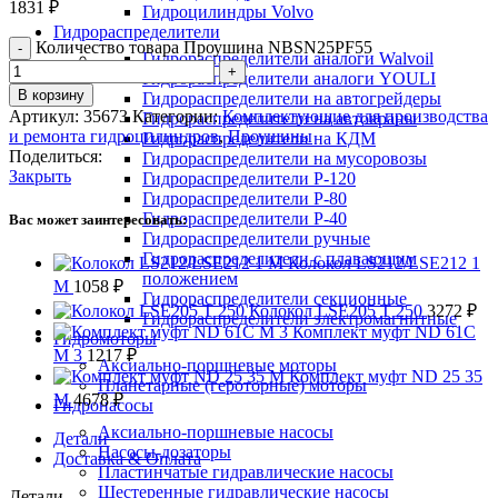
1831
₽
Гидроцилиндры Volvo
Гидрораспределители
Количество товара Проушина NBSN25PF55
Гидрораспределители аналоги Walvoil
Гидрораспределители аналоги YOULI
В корзину
Гидрораспределители на автогрейдеры
Артикул:
35673
Категории:
Комплектующие для производства
Гидрораспределители на автокраны
и ремонта гидроцилиндров
,
Проушины
Гидрораспределители на КДМ
Поделиться:
Гидрораспределители на мусоровозы
Закрыть
Гидрораспределители Р-120
Гидрораспределители Р-80
Гидрораспределители Р-40
Вас может заинтересовать:
Гидрораспределители ручные
Гидрораспределители с плавающим
Колокол LS212/LSE212 1
положением
M
1058
₽
Гидрораспределители секционные
Колокол LSE205 T 250
3272
₽
Гидрораспределители электромагнитные
Комплект муфт ND 61C
Гидромоторы
M 3
1217
₽
Аксиально-поршневые моторы
Комплект муфт ND 25 35
Планетарные (героторные) моторы
M
4678
₽
Гидронасосы
Аксиально-поршневые насосы
Детали
Насосы-дозаторы
Доставка & Оплата
Пластинчатые гидравлические насосы
Шестеренные гидравлические насосы
Детали