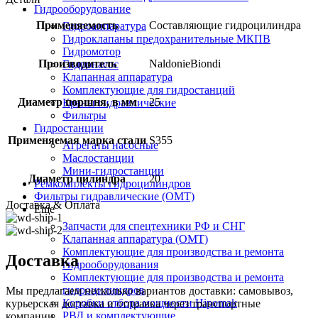
Гидрооборудование
Применяемость
Составляющие гидроцилиндра
Гидроаппаратура
Гидроклапаны предохранительные МКПВ
Гидромотор
Производитель
NaldonieBiondi
Гидронасос
Клапанная аппаратура
Комплектующие для гидростанций
Диаметр поршня, в мм
25
Краны гидравлические
Фильтры
Гидростанции
Применяемая марка стали
S355
Агрегаты насосные
Маслостанции
Мини-гидростанции
Диаметр цилиндра
20
Ремкомплекты гидроцилиндров
Фильтры гидравлические (OMT)
Доставка & Оплата
Еще
Запчасти для спецтехники РФ и СНГ
Клапанная аппаратура (OMT)
Комплектующие для производства и ремонта
Доставка
гидрооборудования
Комплектующие для производства и ремонта
гидроцилиндров
Мы предлагаем несколько вариантов доставки: самовывоз,
Коробки отбора мощности Hipomak
курьерская доставка и отправка через транспортные
РВД и комплектующие
компании.