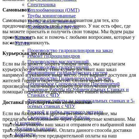
Спецтехника
Самовывоз:
Теплообменники (OMT)
Трубы хонингованные
Самовывоз является отличным вариантом для тех, кто
Трубы хонингованные
предпочитает забрать свой заказ лично. У нас есть офис, где
Хромированные прутки
вы можете приехать и получить свои товары. Мы будем рады
приветствовать вас и помочь с любыми вопросами, которые у
Каталог
вас могут возникнуть.
Услуги
Производство гидроцилиндров на заказ
Курьерская доставка:
Ремонт гидроцилиндров
Производство маслостанций
Если вы не можете забрать товары лично, мы предлагаем
Производство гидростанций
курьерскую доставку. Наш курьер доставит ваш заказ
Инжиниринг гидравлических систем
напрямую в указанное вами место. Этот вариант доступен для
Производство Гидравлических Систем
жителей города и окрестностей. Оплата может быть
Техническое Сопровождение Предприятий
произведена наличными курьеру при получении или с
Токарные Работы на Универсальных Станках и
помощью перевода на расчетный счет нашей компании.
Станках с ЧПУ
Фрезерные работы на универсальных станках и 5-
Доставка траyспортными компаниями:
осевых станках с ЧПУ
Раскрой и гибка листового металла
Если вы находитесь в другом регионе или стране, мы
Сварочно-Слесарные Работы
предлагаем обслуживание через транспортные компании. Мы
О компании
тщательно упакуем ваш заказ и отправим его выбранной вами
Доставка и оплата
транспортной компанией. Оплата данного способа доставки
Контакты
производится путем предварительной оплаты на наш