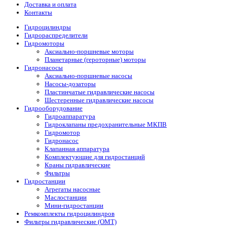
Доставка и оплата
Контакты
Гидроцилиндры
Гидрораспределители
Гидромоторы
Аксиально-поршневые моторы
Планетарные (героторные) моторы
Гидронасосы
Аксиально-поршневые насосы
Насосы-дозаторы
Пластинчатые гидравлические насосы
Шестеренные гидравлические насосы
Гидрооборудование
Гидроаппаратура
Гидроклапаны предохранительные МКПВ
Гидромотор
Гидронасос
Клапанная аппаратура
Комплектующие для гидростанций
Краны гидравлические
Фильтры
Гидростанции
Агрегаты насосные
Маслостанции
Мини-гидростанции
Ремкомплекты гидроцилиндров
Фильтры гидравлические (OMT)