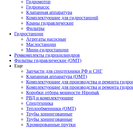
Гидромотор
Гидронасос
Клапанная аппаратура
Комплектующие для гидростанций
Краны гидравлические
Фильтры
Гидростанции
Агрегаты насосные
Маслостанции
Мини-гидростанции
Ремкомплекты гидроцилиндров
Фильтры гидравлические (OMT)
Еще
Запчасти для спецтехники РФ и СНГ
Клапанная аппаратура (OMT)
Комплектующие для производства и ремонта гидро
Комплектующие для производства и ремонта гидр
Коробки отбора мощности Hipomak
РВД и комплектующие
Спецтехника
Теплообменники (OMT)
Трубы хонингованные
Трубы хонингованные
Хромированные прутки