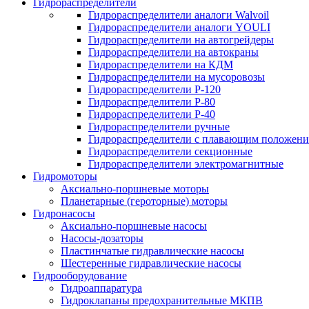
Гидрораспределители
Гидрораспределители аналоги Walvoil
Гидрораспределители аналоги YOULI
Гидрораспределители на автогрейдеры
Гидрораспределители на автокраны
Гидрораспределители на КДМ
Гидрораспределители на мусоровозы
Гидрораспределители Р-120
Гидрораспределители Р-80
Гидрораспределители Р-40
Гидрораспределители ручные
Гидрораспределители с плавающим положен
Гидрораспределители секционные
Гидрораспределители электромагнитные
Гидромоторы
Аксиально-поршневые моторы
Планетарные (героторные) моторы
Гидронасосы
Аксиально-поршневые насосы
Насосы-дозаторы
Пластинчатые гидравлические насосы
Шестеренные гидравлические насосы
Гидрооборудование
Гидроаппаратура
Гидроклапаны предохранительные МКПВ