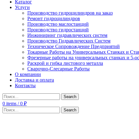
Каталог
Услуги
Производство гидроцилиндров на заказ
Ремонт гидроцилиндров
Производство маслостанций
Производство гидростанций
Инжиниринг гидравлических систем
Производство Гидравлических Систем
Техническое Сопровождение Предприятий
Токарные Работы на Универсальных Станках и Ста
Фрезерные работы на универсальных станках и 5-о
Раскрой и гибка листового металла
Сварочно-Слесарные Работы
О компании
Доставка и оплата
Контакты
Search
0
items
/
0
₽
Search