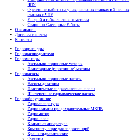
ЧПУ
Фрезерные работы на универсальных станках и 5-осевых
станках с ЧПУ
Раскрой и гибка листового металла
Сварочно-Слесарные Работы
О компании
Доставка и оплата
Контакты
Гидроцилиндры
Гидрораспределители
Гидромоторы
Аксиально-поршневые моторы
Планетарные (героторные) моторы
Гидронасосы
Аксиально-поршневые насосы
Насосы-дозаторы
Пластинчатые гидравлические насосы
Шестеренные гидравлические насосы
Гидрооборудование
Гидроаппаратура
Гидроклапаны предохранительные МКПВ
Гидромотор
Гидронасос
Клапанная аппаратура
Комплектующие для гидростанций
Краны гидравлические
Фильтры