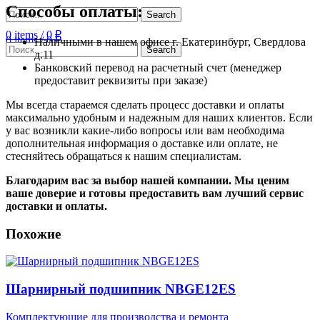
Способы оплаты:
Search
0
items
/
0
₽
0
items
/
0
₽
Наличными в нашем офисе г. Екатеринбург, Свердлова
Search
д.11
Банковский перевод на расчетный счет (менеджер
предоставит реквизиты при заказе)
Мы всегда стараемся сделать процесс доставки и оплаты
максимально удобным и надежным для наших клиентов. Если
у вас возникли какие-либо вопросы или вам необходима
дополнительная информация о доставке или оплате, не
стесняйтесь обращаться к нашим специалистам.
Благодарим вас за выбор нашей компании. Мы ценим
ваше доверие и готовы предоставить вам лучший сервис
доставки и оплаты.
Похожие
Шарнирный подшипник NBGE12ES
Комплектующие для производства и ремонта