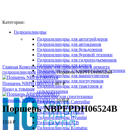
Категории:
Гидроцилиндры
Гидроцилиндры для автогрейдеров
Гидроцилиндры для автокранов
Гидроцилиндры для бульдозеров
Гидроцилиндры для буровой техники
Гидроцилиндры для гидроподъемников
Click to enlarge
Гидроцилиндры для катков
Главная
Комплектующие для производства и ремонта
Гидроцилиндры для коммунальной техники
гидроцилиндров
Поршень
Поршень NBPFPDH06524B
Гидроцилиндры для манипуляторов
Гидроцилиндры для погрузчиков
Поршень NBPBT0003514
487
₽
Гидроцилиндры для тракторов и
Назад к товарам
сельхозтехники
Гидроцилиндры для спецтехники
Поршень NBPBF0100M33
1939
₽
Гидроцилиндры Caterpillar
Поршень NBPFPDH06524B
Гидроцилиндры Doosan
Гидроцилиндры Hitachi
Гидроцилиндры Hyundai
1514
₽
Гидроцилиндры JCB
Гидроцилиндры Komatsu