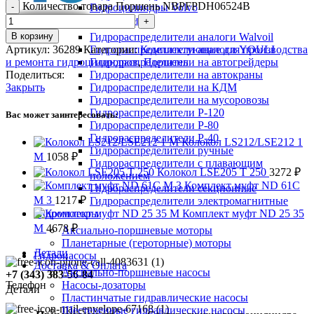
Количество товара Поршень NBPFPDH06524B
Гидроцилиндры Volvo
Гидрораспределители
В корзину
Гидрораспределители аналоги Walvoil
Артикул:
36289
Категории:
Гидрораспределители аналоги YOULI
Комплектующие для производства
и ремонта гидроцилиндров
Гидрораспределители на автогрейдеры
,
Поршень
Поделиться:
Гидрораспределители на автокраны
Закрыть
Гидрораспределители на КДМ
Гидрораспределители на мусоровозы
Гидрораспределители Р-120
Вас может заинтересовать:
Гидрораспределители Р-80
Гидрораспределители Р-40
Колокол LS212/LSE212 1
Гидрораспределители ручные
M
1058
₽
Гидрораспределители с плавающим
Колокол LSE205 T 250
3272
₽
положением
Комплект муфт ND 61C
Гидрораспределители секционные
M 3
1217
₽
Гидрораспределители электромагнитные
Гидромоторы
Комплект муфт ND 25 35
M
4678
₽
Аксиально-поршневые моторы
Планетарные (героторные) моторы
Детали
Гидронасосы
Доставка & Оплата
Аксиально-поршневые насосы
+7 (343) 383-56-84
Телефон
Насосы-дозаторы
Детали
Пластинчатые гидравлические насосы
Шестеренные гидравлические насосы