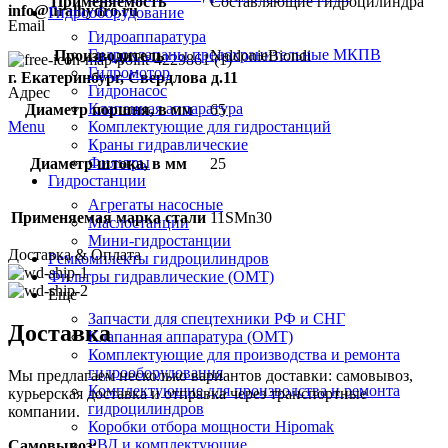
Применяемость
Составляющие гидроцилиндра
info@uralhydro.ru
Гидрооборудование
Email
Гидроаппаратура
Гидроклапаны предохранительные МКПВ
Производитель
NaldonieBiondi
Гидромотор
г. Екатеринбург, Свердлова д.11
Гидронасос
Адрес
Клапанная аппаратура
Диаметр поршня, в мм
65
Menu
Комплектующие для гидростанций
Краны гидравлические
Фильтры
Диаметр штока, в мм
25
Гидростанции
Агрегаты насосные
Применяемая марка стали
11SMn30
Маслостанции
Мини-гидростанции
Доставка & Оплата
Ремкомплекты гидроцилиндров
Фильтры гидравлические (OMT)
Еще
Запчасти для спецтехники РФ и СНГ
Доставка
Клапанная аппаратура (OMT)
Комплектующие для производства и ремонта
гидрооборудования
Мы предлагаем несколько вариантов доставки: самовывоз,
Комплектующие для производства и ремонта
курьерская доставка и отправка через транспортные
гидроцилиндров
компании.
Коробки отбора мощности Hipomak
РВД и комплектующие
Самовывоз: