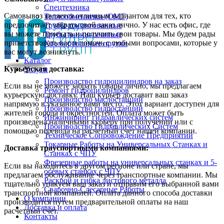
Спецтехника
Самовывоз является отличным вариантом для тех, кто
Теплообменники (OMT)
предпочитает забрать свой заказ лично. У нас есть офис, где
Трубы хонингованные
вы можете приехать и получить свои товары. Мы будем рады
Трубы хонингованные
приветствовать вас и помочь с любыми вопросами, которые у
Хромированные прутки
вас могут возникнуть.
Каталог
Курьерская доставка:
Услуги
Производство гидроцилиндров на заказ
Если вы не можете забрать товары лично, мы предлагаем
Ремонт гидроцилиндров
курьерскую доставку. Наш курьер доставит ваш заказ
Производство маслостанций
напрямую в указанное вами место. Этот вариант доступен для
Производство гидростанций
жителей города и окрестностей. Оплата может быть
Инжиниринг гидравлических систем
произведена наличными курьеру при получении или с
Производство Гидравлических Систем
помощью перевода на расчетный счет нашей компании.
Техническое Сопровождение Предприятий
Токарные Работы на Универсальных Станках и
Доставка траyспортными компаниями:
Станках с ЧПУ
Фрезерные работы на универсальных станках и 5-
Если вы находитесь в другом регионе или стране, мы
осевых станках с ЧПУ
предлагаем обслуживание через транспортные компании. Мы
Раскрой и гибка листового металла
тщательно упакуем ваш заказ и отправим его выбранной вами
Сварочно-Слесарные Работы
транспортной компанией. Оплата данного способа доставки
О компании
производится путем предварительной оплаты на наш
Доставка и оплата
расчетный счет.
Контакты