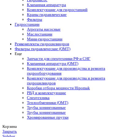
Клапанная аппаратура
Комплектующие для гидростанций
Краны гидравлические
Фильтры
Гидростанции
Агрегаты насосные
Маслостанции
Мини-гидростанции
Ремкомплекты гидроцилиндров
Фильтры гидравлические (OMT)
Еще
Запчасти для спецтехники РФ и СНГ
Клапанная аппаратура (OMT)
Комплектующие для производства и ремонта
гидрооборудования
Комплектующие для производства и ремонта
гидроцилиндров
Коробки отбора мощности Hipomak
РВД и комплектующие
Спецтехника
Теплообменники (OMT)
Трубы хонингованные
Трубы хонингованные
Хромированные прутки
Корзина
Закрыть
Sidebar