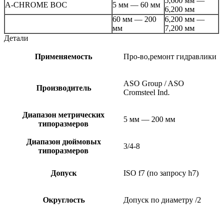
5,600 мм —
A-CHROME BOC
5 мм — 60 мм
6,200 мм
60 мм — 200
6,200 мм —
мм
7,200 мм
Детали
Применяемость
Про-во,ремонт гидравлики
ASO Group / ASO
Производитель
Cromsteel Ind.
Диапазон метрических
5 мм — 200 мм
типоразмеров
Диапазон дюймовых
3/4-8
типоразмеров
Допуск
ISO f7 (по запросу h7)
Округлость
Допуск по диаметру /2