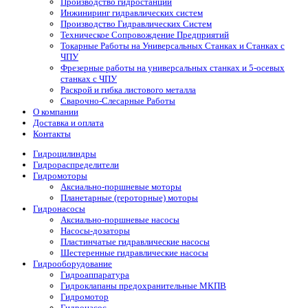
Производство гидростанций
Инжиниринг гидравлических систем
Производство Гидравлических Систем
Техническое Сопровождение Предприятий
Токарные Работы на Универсальных Станках и Станках с
ЧПУ
Фрезерные работы на универсальных станках и 5-осевых
станках с ЧПУ
Раскрой и гибка листового металла
Сварочно-Слесарные Работы
О компании
Доставка и оплата
Контакты
Гидроцилиндры
Гидрораспределители
Гидромоторы
Аксиально-поршневые моторы
Планетарные (героторные) моторы
Гидронасосы
Аксиально-поршневые насосы
Насосы-дозаторы
Пластинчатые гидравлические насосы
Шестеренные гидравлические насосы
Гидрооборудование
Гидроаппаратура
Гидроклапаны предохранительные МКПВ
Гидромотор
Гидронасос