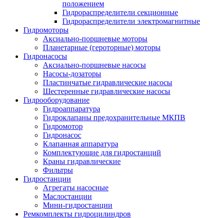
положением
Гидрораспределители секционные
Гидрораспределители электромагнитные
Гидромоторы
Аксиально-поршневые моторы
Планетарные (героторные) моторы
Гидронасосы
Аксиально-поршневые насосы
Насосы-дозаторы
Пластинчатые гидравлические насосы
Шестеренные гидравлические насосы
Гидрооборудование
Гидроаппаратура
Гидроклапаны предохранительные МКПВ
Гидромотор
Гидронасос
Клапанная аппаратура
Комплектующие для гидростанций
Краны гидравлические
Фильтры
Гидростанции
Агрегаты насосные
Маслостанции
Мини-гидростанции
Ремкомплекты гидроцилиндров