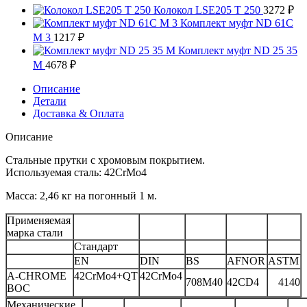
Колокол LSE205 T 250
3272
₽
Комплект муфт ND 61C
M 3
1217
₽
Комплект муфт ND 25 35
M
4678
₽
Описание
Детали
Доставка & Оплата
Описание
Стальные прутки с хромовым покрытием.
Используемая сталь: 42CrMo4
Масса: 2,46 кг на погонный 1 м.
Применяемая
марка стали
Стандарт
EN
DIN
BS
AFNOR
ASTM
A-CHROME
42CrMo4+QT
42CrMo4
708M40
42CD4
4140
BOC
Механические