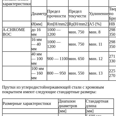
характеристики
Тве
Предел
Предел
Диаметр
Удлинение
по
прочности
текучести
Бри
Ø[мм]
Rm[H/mm2]
Rp[H/mm2]
A5 [%]
HB
A-CHROME
до 16
1000 —
298
мин. 750
мин. 8
BOC
мм
1200
350
16 мм
1000 —
298
— 40
мин. 750
мин. 11
1200
350
мм
40 мм
271
— 100
900 — 1100
мин. 650
мин. 12
330
мм
100 мм
225
— 160
800 — 950
мин. 550
мин. 13
270
мм
Прутки из углеродистойнержавеющей стали с хромовым
покрытием имеют следующие стандартные размеры:
Диапазон
Стандартная
Размерные характеристики
диаметров
длина
[мм]
[мм]