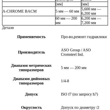
[мм]
[мм]
5,600 мм —
A-CHROME BACM
5 мм — 60 мм
6,200 мм
60 мм — 200
6,200 мм —
мм
7,200 мм
Детали
Применяемость
Про-во,ремонт гидравлики
ASO Group / ASO
Производитель
Cromsteel Ind.
Диапазон метрических
5 мм — 200 мм
типоразмеров
Диапазон дюймовых
1/4-8
типоразмеров
Допуск
ISO f7 (по запросу h7)
Округлость
Допуск по диаметру /2