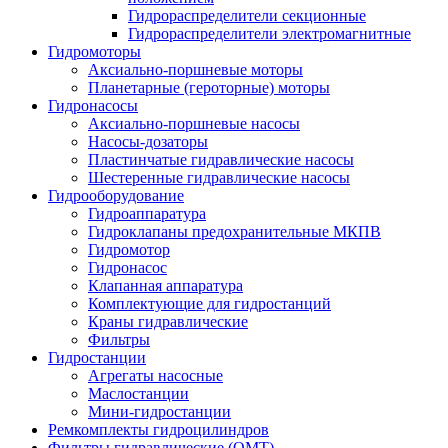
Гидрораспределители секционные
Гидрораспределители электромагнитные
Гидромоторы
Аксиально-поршневые моторы
Планетарные (героторные) моторы
Гидронасосы
Аксиально-поршневые насосы
Насосы-дозаторы
Пластинчатые гидравлические насосы
Шестеренные гидравлические насосы
Гидрооборудование
Гидроаппаратура
Гидроклапаны предохранительные МКПВ
Гидромотор
Гидронасос
Клапанная аппаратура
Комплектующие для гидростанций
Краны гидравлические
Фильтры
Гидростанции
Агрегаты насосные
Маслостанции
Мини-гидростанции
Ремкомплекты гидроцилиндров
Фильтры гидравлические (OMT)