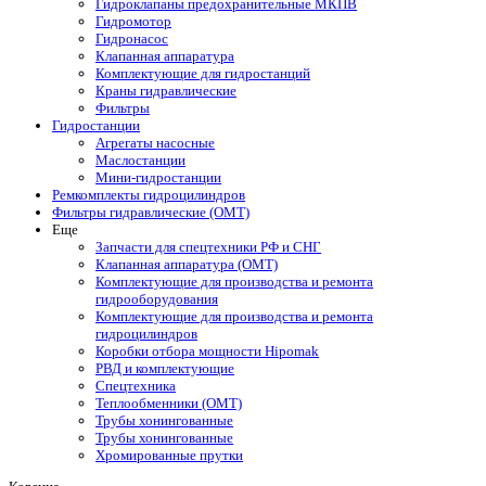
Гидроклапаны предохранительные МКПВ
Гидромотор
Гидронасос
Клапанная аппаратура
Комплектующие для гидростанций
Краны гидравлические
Фильтры
Гидростанции
Агрегаты насосные
Маслостанции
Мини-гидростанции
Ремкомплекты гидроцилиндров
Фильтры гидравлические (OMT)
Еще
Запчасти для спецтехники РФ и СНГ
Клапанная аппаратура (OMT)
Комплектующие для производства и ремонта
гидрооборудования
Комплектующие для производства и ремонта
гидроцилиндров
Коробки отбора мощности Hipomak
РВД и комплектующие
Спецтехника
Теплообменники (OMT)
Трубы хонингованные
Трубы хонингованные
Хромированные прутки