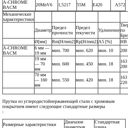
A-CHROME
20MnV6
1,5217
55M
E420
A572
BACM
Механические
характеристики
Тве
Предел
Предел
Диаметр
Удлинение
по
прочности
текучести
Бри
Ø[мм]
Rm[H/mm2]
Rp[H/mm2]
A5 [%]
HB
A-CHROME
6 мм —
мин. 700
мин. 620
мин. 10
200
BACM
19 мм
19 мм
163
— 70
мин. 600
мин. 450
мин. 18
200
мм
70 мм
163
— 160
мин. 550
мин. 420
мин. 18
220
мм
Прутки из углеродистойнержавеющей стали с хромовым
покрытием имеют следующие стандартные размеры
:
Диапазон
Стандартная
Размерные характеристики
диаметров
длина