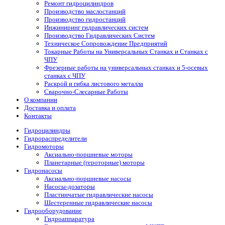
Ремонт гидроцилиндров
Производство маслостанций
Производство гидростанций
Инжиниринг гидравлических систем
Производство Гидравлических Систем
Техническое Сопровождение Предприятий
Токарные Работы на Универсальных Станках и Станках с
ЧПУ
Фрезерные работы на универсальных станках и 5-осевых
станках с ЧПУ
Раскрой и гибка листового металла
Сварочно-Слесарные Работы
О компании
Доставка и оплата
Контакты
Гидроцилиндры
Гидрораспределители
Гидромоторы
Аксиально-поршневые моторы
Планетарные (героторные) моторы
Гидронасосы
Аксиально-поршневые насосы
Насосы-дозаторы
Пластинчатые гидравлические насосы
Шестеренные гидравлические насосы
Гидрооборудование
Гидроаппаратура