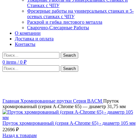
Станках с ЧПУ
Фрезерные работы на универсальных станках и 5-
осевых станках с ЧПУ
Раскрой и гибка листового металла
Сварочно-Слесарные Работы
О компании
Доставка и оплата
Контакты
Search
0
items
/
0
₽
Search
Click to enlarge
Главная
Хромированные прутки
Серия BACM
Пруток
хромированный (серия A-Chrome 65) — диаметр 31,75 мм
Пруток хромированный (серия A-Chrome 65) - диаметр 105 мм
22696
₽
Назад к товарам