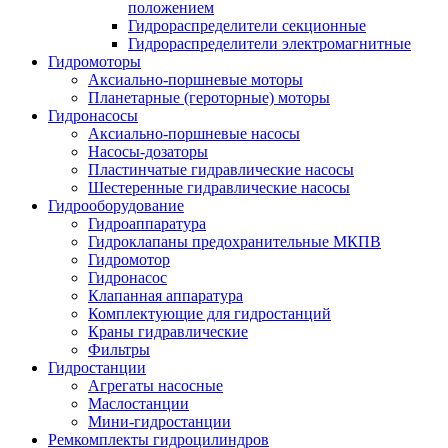
положением
Гидрораспределители секционные
Гидрораспределители электромагнитные
Гидромоторы
Аксиально-поршневые моторы
Планетарные (героторные) моторы
Гидронасосы
Аксиально-поршневые насосы
Насосы-дозаторы
Пластинчатые гидравлические насосы
Шестеренные гидравлические насосы
Гидрооборудование
Гидроаппаратура
Гидроклапаны предохранительные МКПВ
Гидромотор
Гидронасос
Клапанная аппаратура
Комплектующие для гидростанций
Краны гидравлические
Фильтры
Гидростанции
Агрегаты насосные
Маслостанции
Мини-гидростанции
Ремкомплекты гидроцилиндров