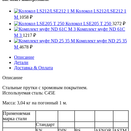
Колокол LS212/LSE212 1
M
1058
₽
Колокол LSE205 T 250
3272
₽
Комплект муфт ND 61C
M 3
1217
₽
Комплект муфт ND 25 35
M
4678
₽
Описание
Детали
Доставка & Оплата
Описание
Стальные прутки с хромовым покрытием.
Используемая сталь: C45E
Масса: 3,04 кг на погонный 1 м.
Применяемая
марка стали
Стандарт
EN
DIN
BS
AFNOR
ASTM