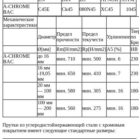
A-CHROME
C45E
Ck45
080N45
XC45
1045
BAC
Механические
характеристики
Тве
Предел
Предел
Диаметр
Удлинение
по
прочности
текучести
Бри
Ø[мм]
Rm[H/mm2]
Rp[H/mm2]
A5 [%]
HB
A-CHROME
до 16
мин. 710
мин. 500
мин. 6
230
BAC
мм
16 мм
-19,05
мин. 650
мин. 410
мин. 7
230
мм
20 мм
— 100
мин. 580
мин. 305
мин. 16
180
мм
100 мм
— 200
мин. 560
мин. 275
мин. 16
180
мм
Прутки из углеродистойнержавеющей стали с хромовым
покрытием имеют следующие стандартные размеры: