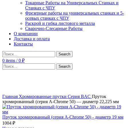
Токарные Работы на Универсальных Станках и
Станках с ЧПУ
Фрезерные работы на универсальных станках и 5-
осевых станках с ЧПУ
Раскрой и гибка листового металла
Сварочно-Слесарные Работы
О компании
Доставка и оплата
Контакты
Search
0
items
/
0
₽
Search
Click to enlarge
Главная
Хромированные прутки
Серия BAC
Пруток
хромированный (серия A-Chrome 50) — диаметр 22,225 мм
Пруток хромированный (серия A-Chrome 50) - диаметр 19 мм
1004
₽