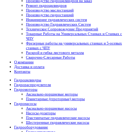
Производство гидроцилиндров на заказ
Ремонт гидроцилиндров
Производство маслостанций
Производство гидростанций
Инжиниринг гидравлических систем
Производство Гидравлических Систем
Техническое Сопровождение Предприятий
Токарные Работы на Универсальных Станках и Станках с
ЧПУ
Фрезерные работы на универсальных станках и 5-осевых
станках с ЧПУ
Раскрой и гибка листового металла
Сварочно-Слесарные Работы
О компании
Доставка и оплата
Контакты
Гидроцилиндры
Гидрораспределители
Гидромоторы
Аксиально-поршневые моторы
Планетарные (героторные) моторы
Гидронасосы
Аксиально-поршневые насосы
Насосы-дозаторы
Пластинчатые гидравлические насосы
Шестеренные гидравлические насосы
Гидрооборудование
Гидроаппаратура