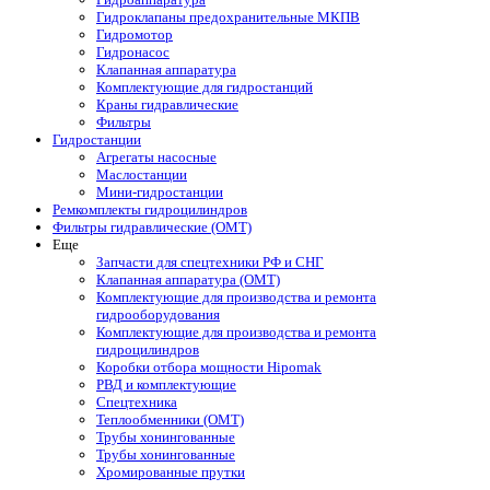
Гидроклапаны предохранительные МКПВ
Гидромотор
Гидронасос
Клапанная аппаратура
Комплектующие для гидростанций
Краны гидравлические
Фильтры
Гидростанции
Агрегаты насосные
Маслостанции
Мини-гидростанции
Ремкомплекты гидроцилиндров
Фильтры гидравлические (OMT)
Еще
Запчасти для спецтехники РФ и СНГ
Клапанная аппаратура (OMT)
Комплектующие для производства и ремонта
гидрооборудования
Комплектующие для производства и ремонта
гидроцилиндров
Коробки отбора мощности Hipomak
РВД и комплектующие
Спецтехника
Теплообменники (OMT)
Трубы хонингованные
Трубы хонингованные
Хромированные прутки