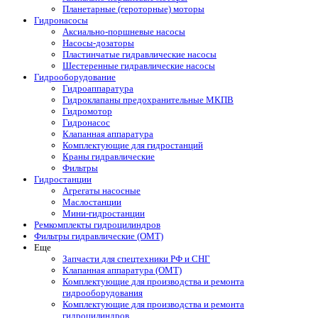
Планетарные (героторные) моторы
Гидронасосы
Аксиально-поршневые насосы
Насосы-дозаторы
Пластинчатые гидравлические насосы
Шестеренные гидравлические насосы
Гидрооборудование
Гидроаппаратура
Гидроклапаны предохранительные МКПВ
Гидромотор
Гидронасос
Клапанная аппаратура
Комплектующие для гидростанций
Краны гидравлические
Фильтры
Гидростанции
Агрегаты насосные
Маслостанции
Мини-гидростанции
Ремкомплекты гидроцилиндров
Фильтры гидравлические (OMT)
Еще
Запчасти для спецтехники РФ и СНГ
Клапанная аппаратура (OMT)
Комплектующие для производства и ремонта
гидрооборудования
Комплектующие для производства и ремонта
гидроцилиндров