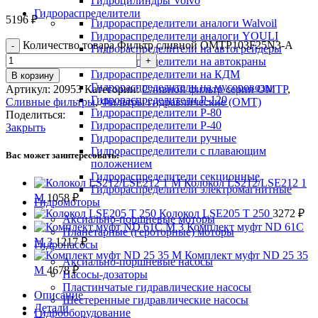
Гидроцилиндры Volvo
Гидрораспределители
5196
₽
Гидрораспределители аналоги Walvoil
Гидрораспределители аналоги YOULI
Количество товара Фильтр сливной OMTP103F25N3-A
Гидрораспределители на автогрейдеры
Гидрораспределители на автокраны
Гидрораспределители на КДМ
В корзину
Гидрораспределители на мусоровозы
Артикул:
20953
Категории:
Сливной фильтр серии OMTP
,
Гидрораспределители Р-120
Сливные фильтры
,
Фильтры гидравлические (OMT)
Гидрораспределители Р-80
Поделиться:
Гидрораспределители Р-40
Закрыть
Гидрораспределители ручные
Гидрораспределители с плавающим
Вас может заинтересовать:
положением
Гидрораспределители секционные
Колокол LS212/LSE212 1
Гидрораспределители электромагнитные
M
1058
₽
Гидромоторы
Колокол LSE205 T 250
3272
₽
Аксиально-поршневые моторы
Комплект муфт ND 61C
Планетарные (героторные) моторы
M 3
1217
₽
Гидронасосы
Комплект муфт ND 25 35
Аксиально-поршневые насосы
M
4678
₽
Насосы-дозаторы
Пластинчатые гидравлические насосы
Описание
Шестеренные гидравлические насосы
Детали
Гидрооборудование