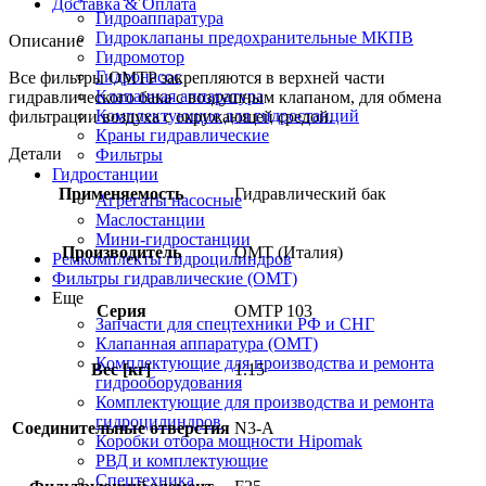
Доставка & Оплата
Гидроаппаратура
Гидроклапаны предохранительные МКПВ
Описание
Гидромотор
Гидронасос
Все фильтры OMTP закрепляются в верхней части
Клапанная аппаратура
гидравлического бака с воздушным клапаном, для обмена
Комплектующие для гидростанций
фильтрации воздуха с окружающей средой.
Краны гидравлические
Детали
Фильтры
Гидростанции
Применяемость
Гидравлический бак
Агрегаты насосные
Маслостанции
Мини-гидростанции
Производитель
OMT (Италия)
Ремкомплекты гидроцилиндров
Фильтры гидравлические (OMT)
Еще
Серия
OMTP 103
Запчасти для спецтехники РФ и СНГ
Клапанная аппаратура (OMT)
Комплектующие для производства и ремонта
Вес [кг]
1.15
гидрооборудования
Комплектующие для производства и ремонта
гидроцилиндров
Соединительные отверстия
N3-A
Коробки отбора мощности Hipomak
РВД и комплектующие
Спецтехника