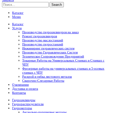
Search
Каталог
Меню
Каталог
Услуги
Производство гидроцилиндров на заказ
Ремонт гидроцилиндров
Производство маслостанций
Производство гидростанций
Инжиниринг гидравлических систем
Производство Гидравлических Систем
Техническое Сопровождение Предприятий
Токарные Работы на Универсальных Станках и Станках с
ЧПУ
Фрезерные работы на универсальных станках и 5-осевых
станках с ЧПУ
Раскрой и гибка листового металла
Сварочно-Слесарные Работы
О компании
Доставка и оплата
Контакты
Гидроцилиндры
Гидрораспределители
Гидромоторы
Аксиально-поршневые моторы