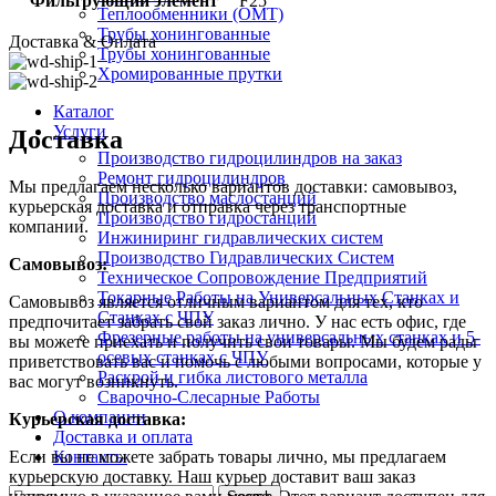
Фильтрующий элемент
F25
Теплообменники (OMT)
Трубы хонингованные
Доставка & Оплата
Трубы хонингованные
Хромированные прутки
Каталог
Услуги
Доставка
Производство гидроцилиндров на заказ
Ремонт гидроцилиндров
Мы предлагаем несколько вариантов доставки: самовывоз,
Производство маслостанций
курьерская доставка и отправка через транспортные
Производство гидростанций
компании.
Инжиниринг гидравлических систем
Производство Гидравлических Систем
Самовывоз:
Техническое Сопровождение Предприятий
Токарные Работы на Универсальных Станках и
Самовывоз является отличным вариантом для тех, кто
Станках с ЧПУ
предпочитает забрать свой заказ лично. У нас есть офис, где
Фрезерные работы на универсальных станках и 5-
вы можете приехать и получить свои товары. Мы будем рады
осевых станках с ЧПУ
приветствовать вас и помочь с любыми вопросами, которые у
Раскрой и гибка листового металла
вас могут возникнуть.
Сварочно-Слесарные Работы
О компании
Курьерская доставка:
Доставка и оплата
Контакты
Если вы не можете забрать товары лично, мы предлагаем
курьерскую доставку. Наш курьер доставит ваш заказ