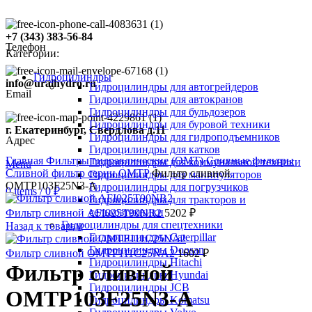
+7 (343) 383-56-84
Телефон
Категории:
Гидроцилиндры
info@uralhydro.ru
Гидроцилиндры для автогрейдеров
Email
Гидроцилиндры для автокранов
Гидроцилиндры для бульдозеров
Гидроцилиндры для буровой техники
г. Екатеринбург, Свердлова д.11
Гидроцилиндры для гидроподъемников
Адрес
Click to enlarge
Гидроцилиндры для катков
Главная
Фильтры гидравлические (OMT)
Сливные фильтры
Гидроцилиндры для коммунальной техники
Menu
Сливной фильтр серии OMTP
Фильтр сливной
Гидроцилиндры для манипуляторов
OMTP103F25N3-A
Гидроцилиндры для погрузчиков
0
items
/
0
₽
Гидроцилиндры для тракторов и
сельхозтехники
Фильтр сливной AFI025T90NR2
5202
₽
Гидроцилиндры для спецтехники
Назад к товарам
Гидроцилиндры Caterpillar
Гидроцилиндры Doosan
Фильтр сливной OMTF111C25NA2
1602
₽
Гидроцилиндры Hitachi
Фильтр сливной
Гидроцилиндры Hyundai
Гидроцилиндры JCB
OMTP103F25N3-A
Гидроцилиндры Komatsu