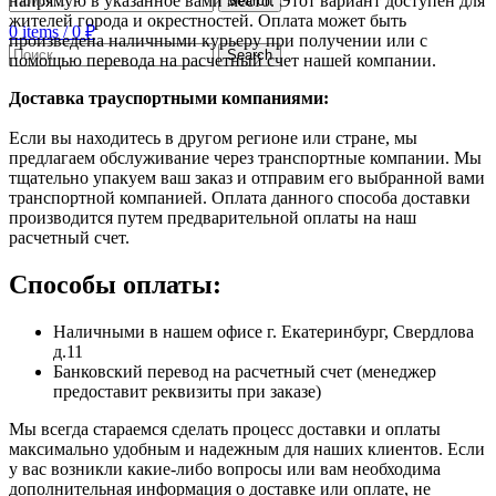
напрямую в указанное вами место. Этот вариант доступен для
Search
жителей города и окрестностей. Оплата может быть
0
items
/
0
₽
произведена наличными курьеру при получении или с
Search
помощью перевода на расчетный счет нашей компании.
Доставка траyспортными компаниями:
Если вы находитесь в другом регионе или стране, мы
предлагаем обслуживание через транспортные компании. Мы
тщательно упакуем ваш заказ и отправим его выбранной вами
транспортной компанией. Оплата данного способа доставки
производится путем предварительной оплаты на наш
расчетный счет.
Способы оплаты:
Наличными в нашем офисе г. Екатеринбург, Свердлова
д.11
Банковский перевод на расчетный счет (менеджер
предоставит реквизиты при заказе)
Мы всегда стараемся сделать процесс доставки и оплаты
максимально удобным и надежным для наших клиентов. Если
у вас возникли какие-либо вопросы или вам необходима
дополнительная информация о доставке или оплате, не