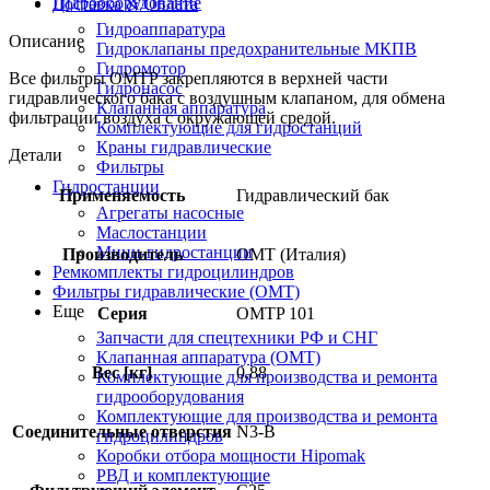
Гидрооборудование
Доставка & Оплата
Гидроаппаратура
Описание
Гидроклапаны предохранительные МКПВ
Гидромотор
Все фильтры OMTP закрепляются в верхней части
Гидронасос
гидравлического бака с воздушным клапаном, для обмена
Клапанная аппаратура
фильтрации воздуха с окружающей средой.
Комплектующие для гидростанций
Краны гидравлические
Детали
Фильтры
Гидростанции
Применяемость
Гидравлический бак
Агрегаты насосные
Маслостанции
Мини-гидростанции
Производитель
OMT (Италия)
Ремкомплекты гидроцилиндров
Фильтры гидравлические (OMT)
Еще
Серия
OMTP 101
Запчасти для спецтехники РФ и СНГ
Клапанная аппаратура (OMT)
Вес [кг]
0.88
Комплектующие для производства и ремонта
гидрооборудования
Комплектующие для производства и ремонта
Соединительные отверстия
N3-B
гидроцилиндров
Коробки отбора мощности Hipomak
РВД и комплектующие