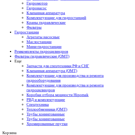
Гидромотор
Гидронасос
Клапанная аппаратура
Комплектующие для гидростанций
Краны гидравлические
Фильтры
Гидростанции
Агрегаты насосные
Маслостанции
Мини-гидростанции
Ремкомплекты гидроцилиндров
Фильтры гидравлические (OMT)
Еще
Запчасти для спецтехники РФ и СНГ
Клапанная аппаратура (OMT)
Комплектующие для производства и ремонта
гидрооборудования
Комплектующие для производства и ремонта
гидроцилиндров
Коробки отбора мощности Hipomak
РВД и комплектующие
Спецтехника
Теплообменники (OMT)
Трубы хонингованные
Трубы хонингованные
Хромированные прутки
Корзина