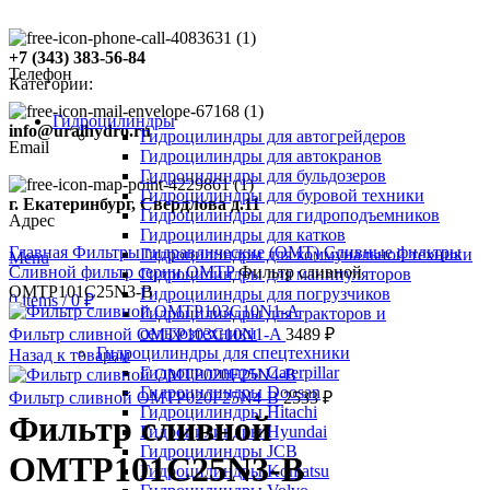
+7 (343) 383-56-84
Телефон
Категории:
Гидроцилиндры
info@uralhydro.ru
Гидроцилиндры для автогрейдеров
Email
Гидроцилиндры для автокранов
Гидроцилиндры для бульдозеров
Гидроцилиндры для буровой техники
г. Екатеринбург, Свердлова д.11
Гидроцилиндры для гидроподъемников
Адрес
Click to enlarge
Гидроцилиндры для катков
Главная
Фильтры гидравлические (OMT)
Сливные фильтры
Гидроцилиндры для коммунальной техники
Menu
Сливной фильтр серии OMTP
Фильтр сливной
Гидроцилиндры для манипуляторов
OMTP101C25N3-B
Гидроцилиндры для погрузчиков
0
items
/
0
₽
Гидроцилиндры для тракторов и
сельхозтехники
Фильтр сливной OMTP103C10N1-A
3489
₽
Гидроцилиндры для спецтехники
Назад к товарам
Гидроцилиндры Caterpillar
Гидроцилиндры Doosan
Фильтр сливной OMTP020F25N4-B
2533
₽
Гидроцилиндры Hitachi
Фильтр сливной
Гидроцилиндры Hyundai
Гидроцилиндры JCB
OMTP101C25N3-B
Гидроцилиндры Komatsu