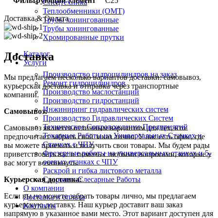
Фильтрующий элемент
C25
Спецтехника
Теплообменники (OMT)
Доставка & Оплата
Трубы хонингованные
Трубы хонингованные
Хромированные прутки
Каталог
Доставка
Услуги
Производство гидроцилиндров на заказ
Мы предлагаем несколько вариантов доставки: самовывоз,
Ремонт гидроцилиндров
курьерская доставка и отправка через транспортные
Производство маслостанций
компании.
Производство гидростанций
Инжиниринг гидравлических систем
Самовывоз:
Производство Гидравлических Систем
Техническое Сопровождение Предприятий
Самовывоз является отличным вариантом для тех, кто
Токарные Работы на Универсальных Станках и
предпочитает забрать свой заказ лично. У нас есть офис, где
Станках с ЧПУ
вы можете приехать и получить свои товары. Мы будем рады
Фрезерные работы на универсальных станках и 5-
приветствовать вас и помочь с любыми вопросами, которые у
осевых станках с ЧПУ
вас могут возникнуть.
Раскрой и гибка листового металла
Сварочно-Слесарные Работы
Курьерская доставка:
О компании
Если вы не можете забрать товары лично, мы предлагаем
Доставка и оплата
курьерскую доставку. Наш курьер доставит ваш заказ
Контакты
напрямую в указанное вами место. Этот вариант доступен для