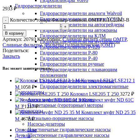
Гидроцилиндры Volvo
Гидрораспределители
2933
₽
Гидрораспределители аналоги Walvoil
Гидрораспределители аналоги YOULI
Количество товара Фильтр сливной OMTP101C25N3-B
Гидрораспределители на автогрейдеры
Гидрораспределители на автокраны
В корзину
Гидрораспределители на КДМ
Артикул:
20793
Категории:
Сливной фильтр серии OMTP
,
Гидрораспределители на мусоровозы
Сливные фильтры
,
Фильтры гидравлические (OMT)
Гидрораспределители Р-120
Поделиться:
Гидрораспределители Р-80
Закрыть
Гидрораспределители Р-40
Гидрораспределители ручные
Вас может заинтересовать:
Гидрораспределители с плавающим
положением
Колокол LS212/LSE212 1
Гидрораспределители секционные
Гидрораспределители электромагнитные
M
1058
₽
Гидромоторы
Колокол LSE205 T 250
3272
₽
Аксиально-поршневые моторы
Комплект муфт ND 61C
Планетарные (героторные) моторы
M 3
1217
₽
Гидронасосы
Комплект муфт ND 25 35
Аксиально-поршневые насосы
M
4678
₽
Насосы-дозаторы
Пластинчатые гидравлические насосы
Описание
Шестеренные гидравлические насосы
Детали