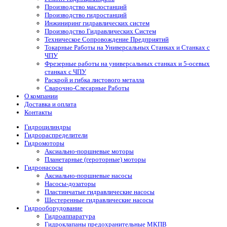
Производство маслостанций
Производство гидростанций
Инжиниринг гидравлических систем
Производство Гидравлических Систем
Техническое Сопровождение Предприятий
Токарные Работы на Универсальных Станках и Станках с
ЧПУ
Фрезерные работы на универсальных станках и 5-осевых
станках с ЧПУ
Раскрой и гибка листового металла
Сварочно-Слесарные Работы
О компании
Доставка и оплата
Контакты
Гидроцилиндры
Гидрораспределители
Гидромоторы
Аксиально-поршневые моторы
Планетарные (героторные) моторы
Гидронасосы
Аксиально-поршневые насосы
Насосы-дозаторы
Пластинчатые гидравлические насосы
Шестеренные гидравлические насосы
Гидрооборудование
Гидроаппаратура
Гидроклапаны предохранительные МКПВ