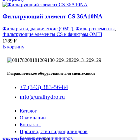
Фильтрующий элемент CS 36A10NA
Фильтры гидравлические (OMT)
,
Фильтроэлементы
,
Фильтрующие элементы CS к фильтрам OMTI
1789
₽
В корзину
Гидравлическое оборудование для спецтехники
+7 (343) 383-56-84
info@uralhydro.ru
Каталог
О компании
Контакты
Производство гидроцилиндров
Ремонт гидроцилиндров
УРАЛГИДРОГРУПП
2024