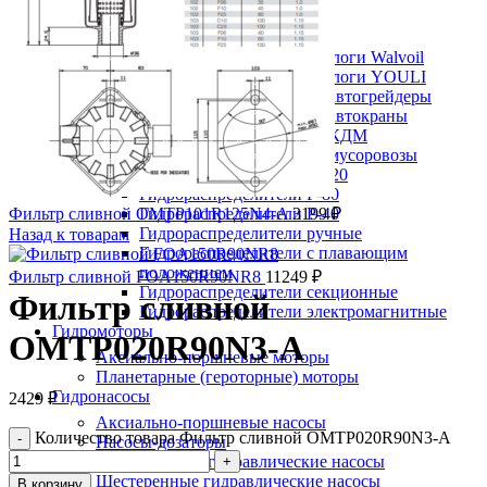
Гидроцилиндры Volvo
Гидрораспределители
Гидрораспределители аналоги Walvoil
Гидрораспределители аналоги YOULI
Гидрораспределители на автогрейдеры
Гидрораспределители на автокраны
Гидрораспределители на КДМ
Гидрораспределители на мусоровозы
Гидрораспределители Р-120
Гидрораспределители Р-80
Фильтр сливной OMTP101R125N4-A
Гидрораспределители Р-40
3199
₽
Гидрораспределители ручные
Назад к товарам
Гидрораспределители с плавающим
положением
Фильтр сливной FOA150R90NR8
11249
₽
Гидрораспределители секционные
Фильтр сливной
Гидрораспределители электромагнитные
Гидромоторы
OMTP020R90N3-A
Аксиально-поршневые моторы
Планетарные (героторные) моторы
Гидронасосы
2429
₽
Аксиально-поршневые насосы
Количество товара Фильтр сливной OMTP020R90N3-A
Насосы-дозаторы
Пластинчатые гидравлические насосы
Шестеренные гидравлические насосы
В корзину