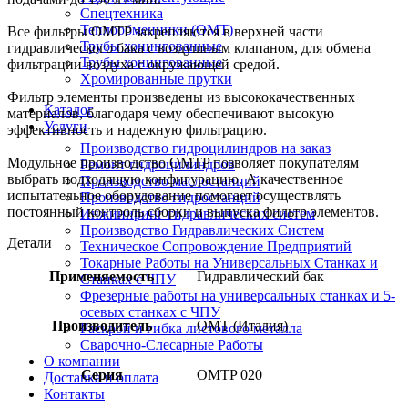
Спецтехника
Теплообменники (OMT)
Все фильтры OMTP закрепляются в верхней части
Трубы хонингованные
гидравлического бака с воздушным клапаном, для обмена
Трубы хонингованные
фильтрации воздуха с окружающей средой.
Хромированные прутки
Фильтр элементы произведены из высококачественных
Каталог
материалов, благодаря чему обеспечивают высокую
Услуги
эффективность и надежную фильтрацию.
Производство гидроцилиндров на заказ
Модульное производство OMTP позволяет покупателям
Ремонт гидроцилиндров
выбрать подходящую конфигурацию. А качественное
Производство маслостанций
испытательное оборудование помогает осуществлять
Производство гидростанций
постоянный контроль сборки и выпуска фильтр элементов.
Инжиниринг гидравлических систем
Производство Гидравлических Систем
Детали
Техническое Сопровождение Предприятий
Токарные Работы на Универсальных Станках и
Применяемость
Гидравлический бак
Станках с ЧПУ
Фрезерные работы на универсальных станках и 5-
осевых станках с ЧПУ
Производитель
OMT (Италия)
Раскрой и гибка листового металла
Сварочно-Слесарные Работы
О компании
Серия
OMTP 020
Доставка и оплата
Контакты