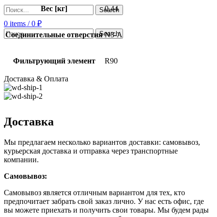
Вес [кг]
0.44
Search
0
items
/
0
₽
Search
Соединительные отверстия
N3-A
Фильтрующий элемент
R90
Доставка & Оплата
Доставка
Мы предлагаем несколько вариантов доставки: самовывоз,
курьерская доставка и отправка через транспортные
компании.
Самовывоз:
Самовывоз является отличным вариантом для тех, кто
предпочитает забрать свой заказ лично. У нас есть офис, где
вы можете приехать и получить свои товары. Мы будем рады