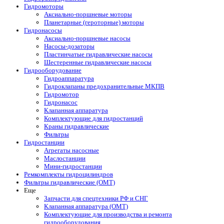
Гидромоторы
Аксиально-поршневые моторы
Планетарные (героторные) моторы
Гидронасосы
Аксиально-поршневые насосы
Насосы-дозаторы
Пластинчатые гидравлические насосы
Шестеренные гидравлические насосы
Гидрооборудование
Гидроаппаратура
Гидроклапаны предохранительные МКПВ
Гидромотор
Гидронасос
Клапанная аппаратура
Комплектующие для гидростанций
Краны гидравлические
Фильтры
Гидростанции
Агрегаты насосные
Маслостанции
Мини-гидростанции
Ремкомплекты гидроцилиндров
Фильтры гидравлические (OMT)
Еще
Запчасти для спецтехники РФ и СНГ
Клапанная аппаратура (OMT)
Комплектующие для производства и ремонта
гидрооборудования