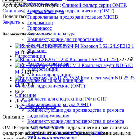
Гидрооборудование
Артикул:
20668
Категории:
Сливной фильтр серии OMTP
,
Сливные фильтры
,
Фильтры гидравлические (OMT)
Гидроаппаратура
Поделиться:
Гидроклапаны предохранительные МКПВ
Закрыть
Гидромотор
Гидронасос
Клапанная аппаратура
Вас может заинтересовать:
Комплектующие для гидростанций
Краны гидравлические
Колокол LS212/LSE212 1
Фильтры
M
1058
₽
Гидростанции
Колокол LSE205 T 250
3272
₽
Агрегаты насосные
Комплект муфт ND 61C
Маслостанции
M 3
1217
₽
Мини-гидростанции
Комплект муфт ND 25 35
Ремкомплекты гидроцилиндров
M
4678
₽
Фильтры гидравлические (OMT)
Еще
Описание
Запчасти для спецтехники РФ и СНГ
Детали
Клапанная аппаратура (OMT)
Доставка & Оплата
Комплектующие для производства и ремонта
гидрооборудования
Описание
Комплектующие для производства и ремонта
гидроцилиндров
OMTP серия встраиваемых в гидравлический бак сливных
Коробки отбора мощности Hipomak
фильтров, ассортимент включает 2 размера с номинальными
РВД и комплектующие
подачами до 150 л / мин.