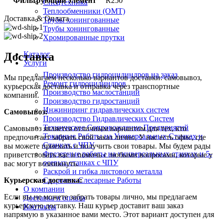
Фильтрующий элемент
R250
Спецтехника
Теплообменники (OMT)
Доставка & Оплата
Трубы хонингованные
Трубы хонингованные
Хромированные прутки
Каталог
Доставка
Услуги
Производство гидроцилиндров на заказ
Мы предлагаем несколько вариантов доставки: самовывоз,
Ремонт гидроцилиндров
курьерская доставка и отправка через транспортные
Производство маслостанций
компании.
Производство гидростанций
Инжиниринг гидравлических систем
Самовывоз:
Производство Гидравлических Систем
Техническое Сопровождение Предприятий
Самовывоз является отличным вариантом для тех, кто
Токарные Работы на Универсальных Станках и
предпочитает забрать свой заказ лично. У нас есть офис, где
Станках с ЧПУ
вы можете приехать и получить свои товары. Мы будем рады
Фрезерные работы на универсальных станках и 5-
приветствовать вас и помочь с любыми вопросами, которые у
осевых станках с ЧПУ
вас могут возникнуть.
Раскрой и гибка листового металла
Сварочно-Слесарные Работы
Курьерская доставка:
О компании
Если вы не можете забрать товары лично, мы предлагаем
Доставка и оплата
курьерскую доставку. Наш курьер доставит ваш заказ
Контакты
напрямую в указанное вами место. Этот вариант доступен для