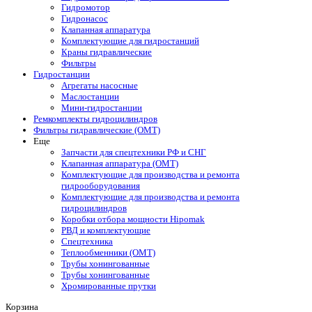
Гидромотор
Гидронасос
Клапанная аппаратура
Комплектующие для гидростанций
Краны гидравлические
Фильтры
Гидростанции
Агрегаты насосные
Маслостанции
Мини-гидростанции
Ремкомплекты гидроцилиндров
Фильтры гидравлические (OMT)
Еще
Запчасти для спецтехники РФ и СНГ
Клапанная аппаратура (OMT)
Комплектующие для производства и ремонта
гидрооборудования
Комплектующие для производства и ремонта
гидроцилиндров
Коробки отбора мощности Hipomak
РВД и комплектующие
Спецтехника
Теплообменники (OMT)
Трубы хонингованные
Трубы хонингованные
Хромированные прутки
Корзина