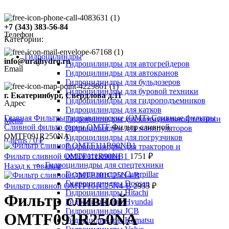
+7 (343) 383-56-84
Телефон
Категории:
Гидроцилиндры
info@uralhydro.ru
Гидроцилиндры для автогрейдеров
Email
Гидроцилиндры для автокранов
Гидроцилиндры для бульдозеров
Гидроцилиндры для буровой техники
г. Екатеринбург, Свердлова д.11
Гидроцилиндры для гидроподъемников
Адрес
Click to enlarge
Гидроцилиндры для катков
Главная
Фильтры гидравлические (OMT)
Сливные фильтры
Гидроцилиндры для коммунальной техники
Menu
Сливной фильтр серии OMTF
Фильтр сливной
Гидроцилиндры для манипуляторов
OMTF091R250NA
Гидроцилиндры для погрузчиков
0
items
/
0
₽
Гидроцилиндры для тракторов и
сельхозтехники
Фильтр сливной OMTF111R90NB1
1751
₽
Гидроцилиндры для спецтехники
Назад к товарам
Гидроцилиндры Caterpillar
Гидроцилиндры Doosan
Фильтр сливной OMTP101C25N4-B
2933
₽
Гидроцилиндры Hitachi
Фильтр сливной
Гидроцилиндры Hyundai
Гидроцилиндры JCB
OMTF091R250NA
Гидроцилиндры Komatsu