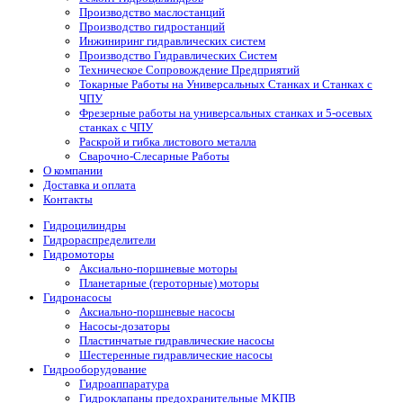
Производство маслостанций
Производство гидростанций
Инжиниринг гидравлических систем
Производство Гидравлических Систем
Техническое Сопровождение Предприятий
Токарные Работы на Универсальных Станках и Станках с
ЧПУ
Фрезерные работы на универсальных станках и 5-осевых
станках с ЧПУ
Раскрой и гибка листового металла
Сварочно-Слесарные Работы
О компании
Доставка и оплата
Контакты
Гидроцилиндры
Гидрораспределители
Гидромоторы
Аксиально-поршневые моторы
Планетарные (героторные) моторы
Гидронасосы
Аксиально-поршневые насосы
Насосы-дозаторы
Пластинчатые гидравлические насосы
Шестеренные гидравлические насосы
Гидрооборудование
Гидроаппаратура
Гидроклапаны предохранительные МКПВ