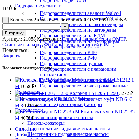
Гидроцилиндры Volvo
Гидрораспределители
1693
₽
Гидрораспределители аналоги Walvoil
Гидрораспределители аналоги YOULI
Количество товара Фильтр сливной OMTF091R250NA
Гидрораспределители на автогрейдеры
Гидрораспределители на автокраны
В корзину
Гидрораспределители на КДМ
Артикул:
21058
Категории:
Сливной фильтр серии OMTF
,
Гидрораспределители на мусоровозы
Сливные фильтры
,
Фильтры гидравлические (OMT)
Гидрораспределители Р-120
Поделиться:
Гидрораспределители Р-80
Закрыть
Гидрораспределители Р-40
Гидрораспределители ручные
Вас может заинтересовать:
Гидрораспределители с плавающим
положением
Колокол LS212/LSE212 1
Гидрораспределители секционные
Гидрораспределители электромагнитные
M
1058
₽
Гидромоторы
Колокол LSE205 T 250
3272
₽
Аксиально-поршневые моторы
Комплект муфт ND 61C
Планетарные (героторные) моторы
M 3
1217
₽
Гидронасосы
Комплект муфт ND 25 35
Аксиально-поршневые насосы
M
4678
₽
Насосы-дозаторы
Пластинчатые гидравлические насосы
Описание
Шестеренные гидравлические насосы
Детали