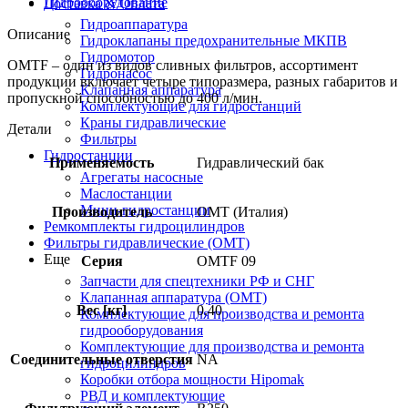
Гидрооборудование
Доставка & Оплата
Гидроаппаратура
Описание
Гидроклапаны предохранительные МКПВ
Гидромотор
OMTF – один из видов сливных фильтров, ассортимент
Гидронасос
продукции включает четыре типоразмера, разных габаритов и
Клапанная аппаратура
пропускной способностью до 400 л/мин.
Комплектующие для гидростанций
Краны гидравлические
Детали
Фильтры
Гидростанции
Применяемость
Гидравлический бак
Агрегаты насосные
Маслостанции
Мини-гидростанции
Производитель
OMT (Италия)
Ремкомплекты гидроцилиндров
Фильтры гидравлические (OMT)
Еще
Серия
OMTF 09
Запчасти для спецтехники РФ и СНГ
Клапанная аппаратура (OMT)
Вес [кг]
0.40
Комплектующие для производства и ремонта
гидрооборудования
Комплектующие для производства и ремонта
Соединительные отверстия
NA
гидроцилиндров
Коробки отбора мощности Hipomak
РВД и комплектующие