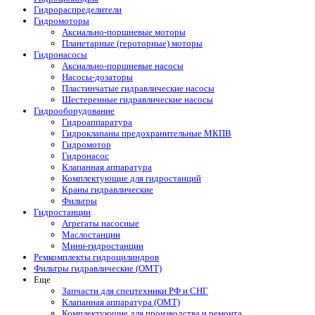
Гидрораспределители
Гидромоторы
Аксиально-поршневые моторы
Планетарные (героторные) моторы
Гидронасосы
Аксиально-поршневые насосы
Насосы-дозаторы
Пластинчатые гидравлические насосы
Шестеренные гидравлические насосы
Гидрооборудование
Гидроаппаратура
Гидроклапаны предохранительные МКПВ
Гидромотор
Гидронасос
Клапанная аппаратура
Комплектующие для гидростанций
Краны гидравлические
Фильтры
Гидростанции
Агрегаты насосные
Маслостанции
Мини-гидростанции
Ремкомплекты гидроцилиндров
Фильтры гидравлические (OMT)
Еще
Запчасти для спецтехники РФ и СНГ
Клапанная аппаратура (OMT)
Комплектующие для производства и ремонта