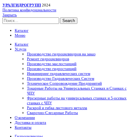
УРАЛГИДРОГРУПП
2024
Политика конфиденциальности
Закрыть
Search
Каталог
Меню
Каталог
Услуги
Производство гидроцилиндров на заказ
Ремонт гидроцилиндров
Производство маслостанций
Производство гидростанций
Инжиниринг гидравлических систем
Производство Гидравлических Систем
Техническое Сопровождение Предприятий
Токарные Работы на Универсальных Станках и Станках с
ЧПУ
Фрезерные работы на универсальных станках и 5-осевых
станках с ЧПУ
Раскрой и гибка листового металла
Сварочно-Слесарные Работы
О компании
Доставка и оплата
Контакты
Гидроцилиндры