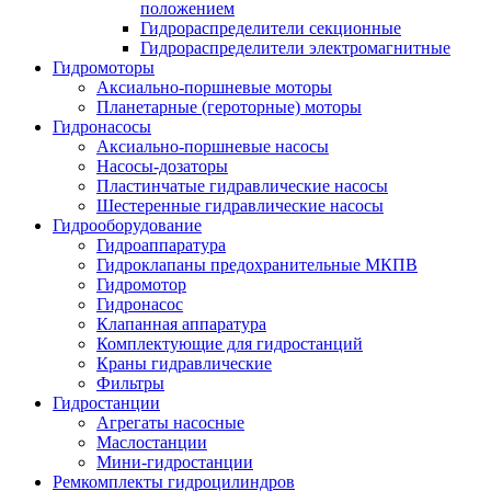
положением
Гидрораспределители секционные
Гидрораспределители электромагнитные
Гидромоторы
Аксиально-поршневые моторы
Планетарные (героторные) моторы
Гидронасосы
Аксиально-поршневые насосы
Насосы-дозаторы
Пластинчатые гидравлические насосы
Шестеренные гидравлические насосы
Гидрооборудование
Гидроаппаратура
Гидроклапаны предохранительные МКПВ
Гидромотор
Гидронасос
Клапанная аппаратура
Комплектующие для гидростанций
Краны гидравлические
Фильтры
Гидростанции
Агрегаты насосные
Маслостанции
Мини-гидростанции
Ремкомплекты гидроцилиндров