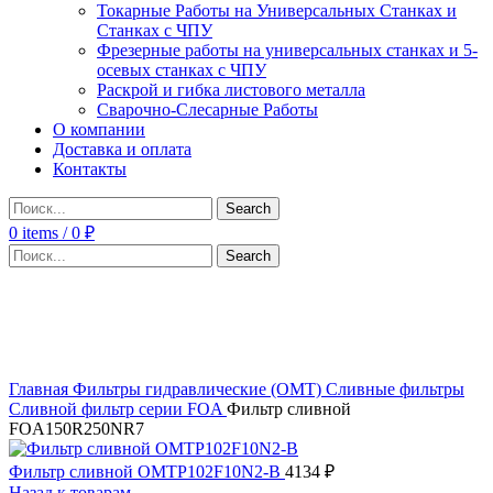
Токарные Работы на Универсальных Станках и
Станках с ЧПУ
Фрезерные работы на универсальных станках и 5-
осевых станках с ЧПУ
Раскрой и гибка листового металла
Сварочно-Слесарные Работы
О компании
Доставка и оплата
Контакты
Search
0
items
/
0
₽
Search
Click to enlarge
Главная
Фильтры гидравлические (OMT)
Сливные фильтры
Сливной фильтр серии FOA
Фильтр сливной
FOA150R250NR7
Фильтр сливной OMTP102F10N2-B
4134
₽
Назад к товарам