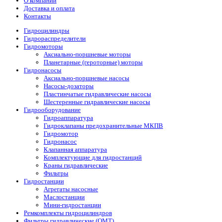
О компании
Доставка и оплата
Контакты
Гидроцилиндры
Гидрораспределители
Гидромоторы
Аксиально-поршневые моторы
Планетарные (героторные) моторы
Гидронасосы
Аксиально-поршневые насосы
Насосы-дозаторы
Пластинчатые гидравлические насосы
Шестеренные гидравлические насосы
Гидрооборудование
Гидроаппаратура
Гидроклапаны предохранительные МКПВ
Гидромотор
Гидронасос
Клапанная аппаратура
Комплектующие для гидростанций
Краны гидравлические
Фильтры
Гидростанции
Агрегаты насосные
Маслостанции
Мини-гидростанции
Ремкомплекты гидроцилиндров
Фильтры гидравлические (OMT)