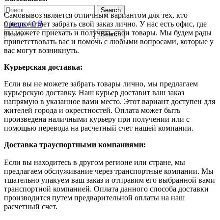
Search
Самовывоз является отличным вариантом для тех, кто
0
items
/
0
₽
предпочитает забрать свой заказ лично. У нас есть офис, где
вы можете приехать и получить свои товары. Мы будем рады
Search
приветствовать вас и помочь с любыми вопросами, которые у
вас могут возникнуть.
Курьерская доставка:
Если вы не можете забрать товары лично, мы предлагаем
курьерскую доставку. Наш курьер доставит ваш заказ
напрямую в указанное вами место. Этот вариант доступен для
жителей города и окрестностей. Оплата может быть
произведена наличными курьеру при получении или с
помощью перевода на расчетный счет нашей компании.
Доставка траyспортными компаниями:
Если вы находитесь в другом регионе или стране, мы
предлагаем обслуживание через транспортные компании. Мы
тщательно упакуем ваш заказ и отправим его выбранной вами
транспортной компанией. Оплата данного способа доставки
производится путем предварительной оплаты на наш
расчетный счет.