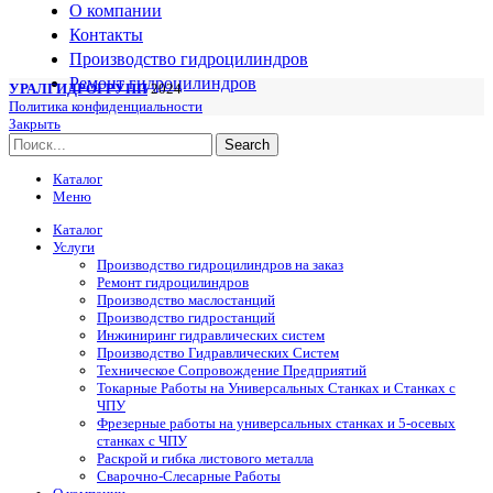
О компании
Контакты
Производство гидроцилиндров
Ремонт гидроцилиндров
УРАЛГИДРОГРУПП
2024
Политика конфиденциальности
Закрыть
Search
Каталог
Меню
Каталог
Услуги
Производство гидроцилиндров на заказ
Ремонт гидроцилиндров
Производство маслостанций
Производство гидростанций
Инжиниринг гидравлических систем
Производство Гидравлических Систем
Техническое Сопровождение Предприятий
Токарные Работы на Универсальных Станках и Станках с
ЧПУ
Фрезерные работы на универсальных станках и 5-осевых
станках с ЧПУ
Раскрой и гибка листового металла
Сварочно-Слесарные Работы