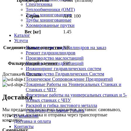
Производитель
OMT (Италия)
Спецтехника
Теплообменники (OMT)
Трубы хонингованные
Серия
AFR 100
Трубы хонингованные
Хромированные прутки
Вес [кг]
1.45
Каталог
Услуги
Производство гидроцилиндров на заказ
Соединительные отверстия
NR
Ремонт гидроцилиндров
Производство маслостанций
Производство гидростанций
Фильтрующий элемент
F06
Инжиниринг гидравлических систем
Производство Гидравлических Систем
Доставка & Оплата
Техническое Сопровождение Предприятий
Токарные Работы на Универсальных Станках и
Станках с ЧПУ
Фрезерные работы на универсальных станках и 5-
Доставка
осевых станках с ЧПУ
Раскрой и гибка листового металла
Мы предлагаем несколько вариантов доставки: самовывоз,
Сварочно-Слесарные Работы
курьерская доставка и отправка через транспортные
О компании
компании.
Доставка и оплата
Контакты
Самовывоз: