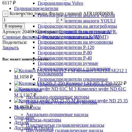
6117
₽
Гидроцилиндры Volvo
Гидрораспределители
Количество товара Фильтр сливной AFR100F06NR
Гидрораспределители аналоги Walvoil
Гидрораспределители аналоги YOULI
Гидрораспределители на автогрейдеры
В корзину
Гидрораспределители на автокраны
Артикул:
20469
Категории:
Сливной фильтр серии AFR
,
Гидрораспределители на КДМ
Сливные фильтры
,
Фильтры гидравлические (OMT)
Гидрораспределители на мусоровозы
Поделиться:
Гидрораспределители Р-120
Закрыть
Гидрораспределители Р-80
Гидрораспределители Р-40
Вас может заинтересовать:
Гидрораспределители ручные
Гидрораспределители с плавающим
Колокол LS212/LSE212 1
положением
M
1058
₽
Гидрораспределители секционные
Колокол LSE205 T 250
3272
₽
Гидрораспределители электромагнитные
Комплект муфт ND 61C
Гидромоторы
M 3
1217
₽
Аксиально-поршневые моторы
Комплект муфт ND 25 35
Планетарные (героторные) моторы
M
4678
₽
Гидронасосы
Аксиально-поршневые насосы
Описание
Насосы-дозаторы
Детали
Пластинчатые гидравлические насосы
Доставка & Оплата
Шестеренные гидравлические насосы