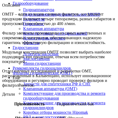
Гидрооборудование
Описание
Гидроаппаратура
OMTF – один из видов сливных фильтров, ассортимент
Гидроклапаны предохранительные МКПВ
продукции включает четыре типоразмера, разных габаритов и
Гидромотор
пропускной способностью до 400 л/мин.
Гидронасос
Клапанная аппаратура
Фильтр элементы произведены из самых качественных и
Комплектующие для гидростанций
современных материалов, обеспечивающих надежную
Краны гидравлические
гарантию, эффективную фильтрацию и износостойкость.
Фильтры
Гидростанции
Модульная конструкция OMTF позволяет выбрать наиболее
Агрегаты насосные
подходящий тип продукции, отвечая всем потребностям
Маслостанции
покупателей.
Мини-гидростанции
Ремкомплекты гидроцилиндров
Отдел научных исследований и разработки OMT,
Фильтры гидравлические (OMT)
расположенный в Кальвенцано, использует инновационное
Еще
оборудования и регулярно проводит проверку фильтров и
Запчасти для спецтехники РФ и СНГ
фильтрэлементов.
Клапанная аппаратура (OMT)
Комплектующие для производства и ремонта
Детали
гидрооборудования
Комплектующие для производства и ремонта
Применяемость
Гидравлический бак
гидроцилиндров
Коробки отбора мощности Hipomak
РВД и комплектующие