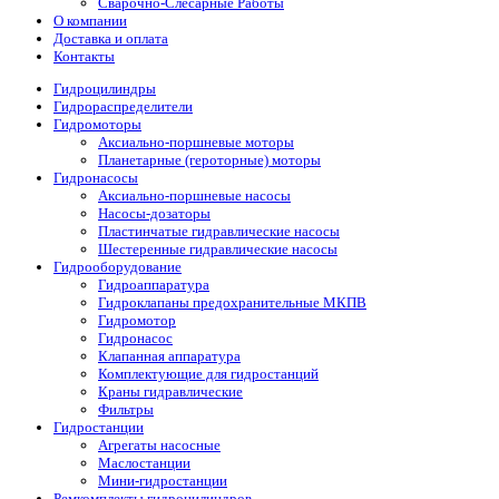
Сварочно-Слесарные Работы
О компании
Доставка и оплата
Контакты
Гидроцилиндры
Гидрораспределители
Гидромоторы
Аксиально-поршневые моторы
Планетарные (героторные) моторы
Гидронасосы
Аксиально-поршневые насосы
Насосы-дозаторы
Пластинчатые гидравлические насосы
Шестеренные гидравлические насосы
Гидрооборудование
Гидроаппаратура
Гидроклапаны предохранительные МКПВ
Гидромотор
Гидронасос
Клапанная аппаратура
Комплектующие для гидростанций
Краны гидравлические
Фильтры
Гидростанции
Агрегаты насосные
Маслостанции
Мини-гидростанции
Ремкомплекты гидроцилиндров