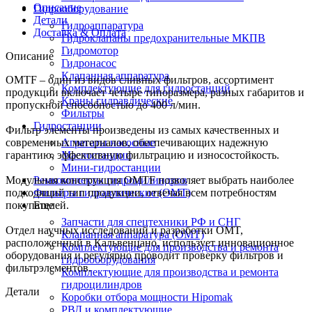
Описание
Гидрооборудование
Детали
Гидроаппаратура
Доставка & Оплата
Гидроклапаны предохранительные МКПВ
Гидромотор
Описание
Гидронасос
Клапанная аппаратура
OMTF – один из видов сливных фильтров, ассортимент
Комплектующие для гидростанций
продукции включает четыре типоразмера, разных габаритов и
Краны гидравлические
пропускной способностью до 400 л/мин.
Фильтры
Гидростанции
Фильтр элементы произведены из самых качественных и
Агрегаты насосные
современных материалов, обеспечивающих надежную
Маслостанции
гарантию, эффективную фильтрацию и износостойкость.
Мини-гидростанции
Ремкомплекты гидроцилиндров
Модульная конструкция OMTF позволяет выбрать наиболее
Фильтры гидравлические (OMT)
подходящий тип продукции, отвечая всем потребностям
Еще
покупателей.
Запчасти для спецтехники РФ и СНГ
Отдел научных исследований и разработки OMT,
Клапанная аппаратура (OMT)
расположенный в Кальвенцано, использует инновационное
Комплектующие для производства и ремонта
оборудования и регулярно проводит проверку фильтров и
гидрооборудования
фильтрэлементов.
Комплектующие для производства и ремонта
гидроцилиндров
Детали
Коробки отбора мощности Hipomak
РВД и комплектующие