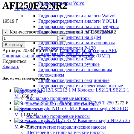
AFI250F25NR2
Гидроцилиндры Volvo
Гидрораспределители
Гидрораспределители аналоги Walvoil
19519
₽
Гидрораспределители аналоги YOULI
Гидрораспределители на автогрейдеры
Количество товара Фильтр сливной AFI250F25NR2
Гидрораспределители на автокраны
Гидрораспределители на КДМ
Гидрораспределители на мусоровозы
В корзину
Гидрораспределители Р-120
Артикул:
20384
Категории:
Сливной фильтр серии AFI
,
Гидрораспределители Р-80
Сливные фильтры
,
Фильтры гидравлические (OMT)
Гидрораспределители Р-40
Поделиться:
Гидрораспределители ручные
Закрыть
Гидрораспределители с плавающим
положением
Вас может заинтересовать:
Гидрораспределители секционные
Гидрораспределители электромагнитные
Колокол LS212/LSE212 1
Гидромоторы
M
1058
₽
Аксиально-поршневые моторы
Колокол LSE205 T 250
3272
₽
Планетарные (героторные) моторы
Комплект муфт ND 61C
Гидронасосы
M 3
1217
₽
Аксиально-поршневые насосы
Комплект муфт ND 25 35
Насосы-дозаторы
M
4678
₽
Пластинчатые гидравлические насосы
Шестеренные гидравлические насосы