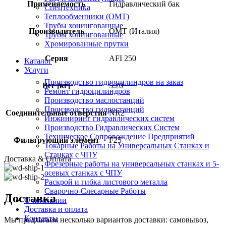
Применяемость
Гидравлический бак
Спецтехника
Теплообменники (OMT)
Трубы хонингованные
Производитель
OMT (Италия)
Трубы хонингованные
Хромированные прутки
Серия
AFI 250
Каталог
Услуги
Производство гидроцилиндров на заказ
Вес [кг]
5.20
Ремонт гидроцилиндров
Производство маслостанций
Производство гидростанций
Соединительные отверстия
NR2
Инжиниринг гидравлических систем
Производство Гидравлических Систем
Техническое Сопровождение Предприятий
Фильтрующий элемент
F25
Токарные Работы на Универсальных Станках и
Станках с ЧПУ
Доставка & Оплата
Фрезерные работы на универсальных станках и 5-
осевых станках с ЧПУ
Раскрой и гибка листового металла
Сварочно-Слесарные Работы
Доставка
О компании
Доставка и оплата
Контакты
Мы предлагаем несколько вариантов доставки: самовывоз,